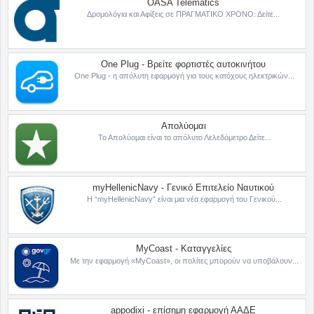
OASA Telematics
Δρομολόγια και Αφίξεις σε ΠΡΑΓΜΑΤΙΚΟ ΧΡΟΝΟ: Δείτε...
One Plug - Βρείτε φορτιστές αυτοκινήτου
One Plug - η απόλυτη εφαρμογή για τους κατόχους ηλεκτρικών...
Απολύομαι
Το Απολύομαι είναι το απόλυτο Λελεδόμετρο Δείτε...
myHellenicNavy - Γενικό Επιτελείο Ναυτικού
Η “myHellenicNavy” είναι μια νέα εφαρμογή του Γενικού...
MyCoast - Καταγγελίες
Με την εφαρμογή «MyCoast», οι πολίτες μπορούν να υποβάλουν...
appodixi - επίσημη εφαρμογή ΑΑΔΕ