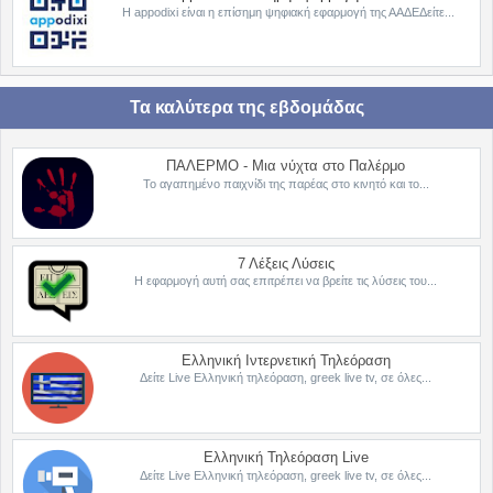
Η appodixi είναι η επίσημη ψηφιακή εφαρμογή της ΑΑΔΕΔείτε...
Τα καλύτερα της εβδομάδας
ΠΑΛΕΡΜΟ - Μια νύχτα στο Παλέρμο
Το αγαπημένο παιχνίδι της παρέας στο κινητό και το...
7 Λέξεις Λύσεις
Η εφαρμογή αυτή σας επιτρέπει να βρείτε τις λύσεις του...
Ελληνική Ιντερνετική Τηλεόραση
Δείτε Live Ελληνική τηλεόραση, greek live tv, σε όλες...
Ελληνική Τηλεόραση Live
Δείτε Live Ελληνική τηλεόραση, greek live tv, σε όλες...