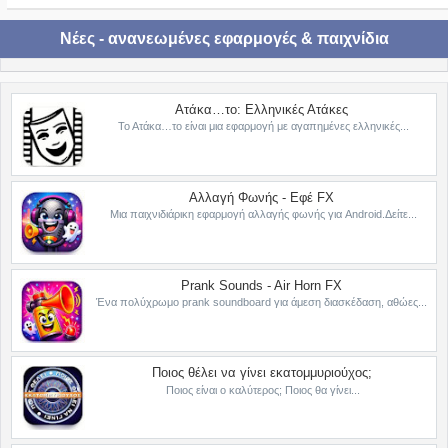
Νέες - ανανεωμένες εφαρμογές & παιχνίδια
Ατάκα…το: Ελληνικές Ατάκες
Το Ατάκα…το είναι μια εφαρμογή με αγαπημένες ελληνικές...
Αλλαγή Φωνής - Εφέ FX
Μια παιχνιδιάρικη εφαρμογή αλλαγής φωνής για Android.Δείτε...
Prank Sounds - Air Horn FX
Ένα πολύχρωμο prank soundboard για άμεση διασκέδαση, αθώες...
Ποιος θέλει να γίνει εκατομμυριούχος;
Ποιος είναι ο καλύτερος; Ποιος θα γίνει...