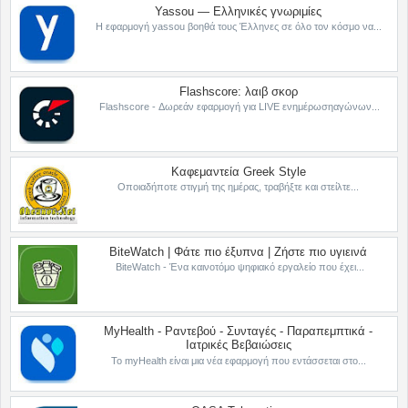
Yassou — Ελληνικές γνωριμίες
Η εφαρμογή yassou βοηθά τους Έλληνες σε όλο τον κόσμο να...
Flashscore: λαιβ σκορ
Flashscore - Δωρεάν εφαρμογή για LIVE ενημέρωσηαγώνων...
Καφεμαντεία Greek Style
Οποιαδήποτε στιγμή της ημέρας, τραβήξτε και στείλτε...
BiteWatch | Φάτε πιο έξυπνα | Ζήστε πιο υγιεινά
BiteWatch - Ένα καινοτόμο ψηφιακό εργαλείο που έχει...
MyHealth - Ραντεβού - Συνταγές - Παραπεμπτικά -
Ιατρικές Βεβαιώσεις
Το myHealth είναι μια νέα εφαρμογή που εντάσσεται στο...