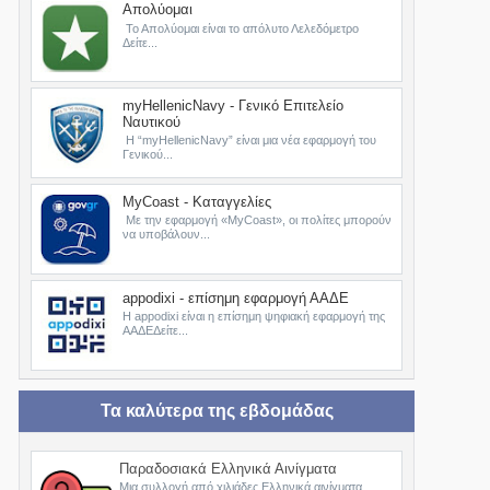
Απολύομαι
Το Απολύομαι είναι το απόλυτο Λελεδόμετρο
Δείτε...
myHellenicNavy - Γενικό Επιτελείο
Ναυτικού
Η “myHellenicNavy” είναι μια νέα εφαρμογή του
Γενικού...
MyCoast - Καταγγελίες
Με την εφαρμογή «MyCoast», οι πολίτες μπορούν
να υποβάλουν...
appodixi - επίσημη εφαρμογή ΑΑΔΕ
Η appodixi είναι η επίσημη ψηφιακή εφαρμογή της
ΑΑΔΕΔείτε...
Τα καλύτερα της εβδομάδας
Παραδοσιακά Ελληνικά Αινίγματα
Μια συλλογή από χιλιάδες Ελληνικά αινίγματα ...