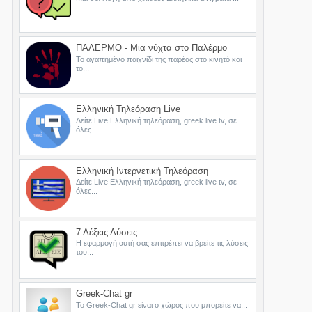
ΠΑΛΕΡΜΟ - Μια νύχτα στο Παλέρμο
Το αγαπημένο παιχνίδι της παρέας στο κινητό και
το...
Ελληνική Τηλεόραση Live
Δείτε Live Ελληνική τηλεόραση, greek live tv, σε
όλες...
Ελληνική Ιντερνετική Τηλεόραση
Δείτε Live Ελληνική τηλεόραση, greek live tv, σε
όλες...
7 Λέξεις Λύσεις
Η εφαρμογή αυτή σας επιτρέπει να βρείτε τις λύσεις
του...
Greek-Chat gr
Το Greek-Chat gr είναι ο χώρος που μπορείτε να...