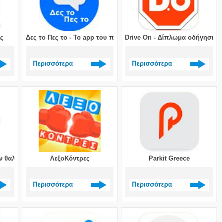
ς
Δες το Πες το - Το app του πολίτη
Drive On - Δίπλωμα οδήγησης
>
Δείτε περισσότερα >
Δείτε περισσότερα >
ων θαλάσσιων μεταφορών
ΛεξοΚόντρες
Parkit Greece
>
Δείτε περισσότερα >
Δείτε περισσότερα >