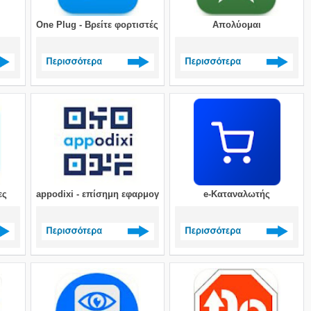
κές Βεβαιώσεις
One Plug - Βρείτε φορτιστές αυτοκινήτου
Απολύομαι
>
Δείτε περισσότερα >
Δείτε περισσότερα >
ες
appodixi - επίσημη εφαρμογή ΑΑΔΕ
e-Καταναλωτής
>
Δείτε περισσότερα >
Δείτε περισσότερα >