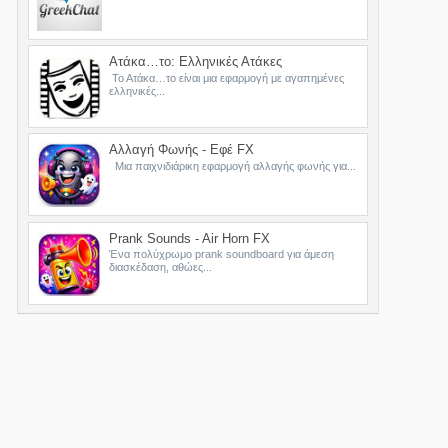
Ατάκα…το: Ελληνικές Ατάκες
Το Ατάκα…το είναι μια εφαρμογή με αγαπημένες
ελληνικές...
Αλλαγή Φωνής - Εφέ FX
Μια παιχνιδιάρικη εφαρμογή αλλαγής φωνής για...
Prank Sounds - Air Horn FX
Ένα πολύχρωμο prank soundboard για άμεση
διασκέδαση, αθώες...