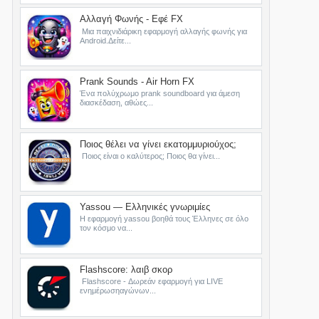
Αλλαγή Φωνής - Εφέ FX
Μια παιχνιδιάρικη εφαρμογή αλλαγής φωνής για
Android.Δείτε...
Prank Sounds - Air Horn FX
Ένα πολύχρωμο prank soundboard για άμεση
διασκέδαση, αθώες...
Ποιος θέλει να γίνει εκατομμυριούχος;
Ποιος είναι ο καλύτερος; Ποιος θα γίνει...
Ζήστε πιο υγιεινά
Yassou — Ελληνικές γνωριμίες
Η εφαρμογή yassou βοηθά τους Έλληνες σε όλο
τον κόσμο να...
Flashscore: λαιβ σκορ
Flashscore - Δωρεάν εφαρμογή για LIVE
ενημέρωσηαγώνων...