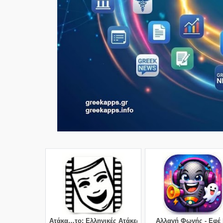
Ατάκα…το: Ελληνικές Ατάκες
Αλλαγή Φωνής - Εφέ