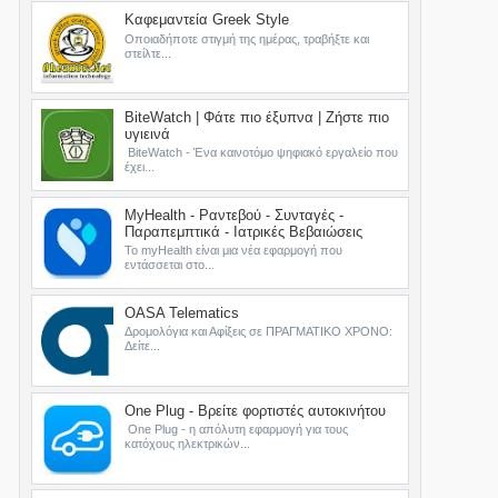
Καφεμαντεία Greek Style
Οποιαδήποτε στιγμή της ημέρας, τραβήξτε και
στείλτε...
BiteWatch | Φάτε πιο έξυπνα | Ζήστε πιο
υγιεινά
BiteWatch - Ένα καινοτόμο ψηφιακό εργαλείο που
έχει...
MyHealth - Ραντεβού - Συνταγές -
Παραπεμπτικά - Ιατρικές Βεβαιώσεις
Το myHealth είναι μια νέα εφαρμογή που
εντάσσεται στο...
OASA Telematics
Δρομολόγια και Αφίξεις σε ΠΡΑΓΜΑΤΙΚΟ ΧΡΟΝΟ:
Δείτε...
One Plug - Βρείτε φορτιστές αυτοκινήτου
One Plug - η απόλυτη εφαρμογή για τους
κατόχους ηλεκτρικών...