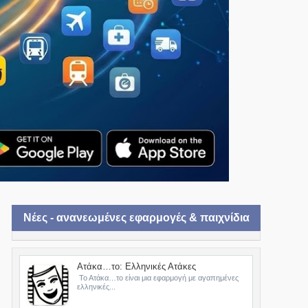
Νέες - ανανεωμένες εφαρμογές & παιχνίδια
Ατάκα…το: Ελληνικές Ατάκες
Το Ατάκα…το είναι μια εφαρμογή με αγαπημένες
ελληνικές...
ιούχος;