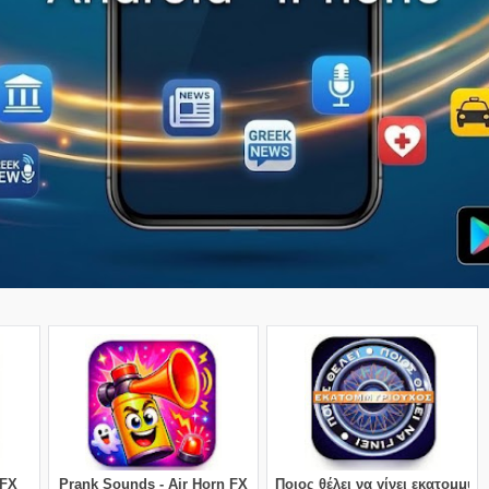
 FX
Prank Sounds - Air Horn FX
Ποιος θέλει να γίνει εκατομμυρ