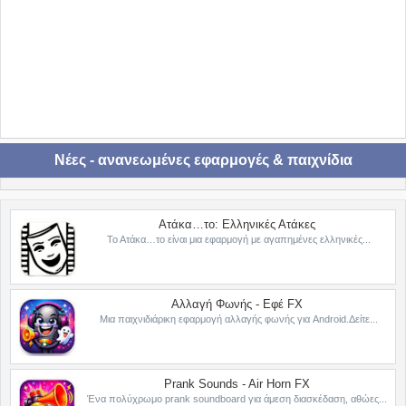
Νέες - ανανεωμένες εφαρμογές & παιχνίδια
Ατάκα…το: Ελληνικές Ατάκες
Το Ατάκα…το είναι μια εφαρμογή με αγαπημένες ελληνικές...
Αλλαγή Φωνής - Εφέ FX
Μια παιχνιδιάρικη εφαρμογή αλλαγής φωνής για Android.Δείτε...
Prank Sounds - Air Horn FX
Ένα πολύχρωμο prank soundboard για άμεση διασκέδαση, αθώες...