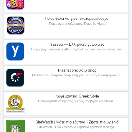
Ποιος θέλει να γίνει εκατομμυριούχος;
Ποιος είναι ο καλύτερος; Ποιος θα γίνει...
Yassou — Ελληνικές γνωριμίες
Η εφαρμογή yassou βοηθά τους Έλληνες σε όλο τον κόσμο να...
Flashscore: λαιβ σκορ
Flashscore - Δωρεάν εφαρμογή για LIVE ενημέρωσηαγώνων...
Καφεμαντεία Greek Style
Οποιαδήποτε στιγμή της ημέρας, τραβήξτε και στείλτε...
BiteWatch | Φάτε πιο έξυπνα | Ζήστε πιο υγιεινά
BiteWatch - Ένα καινοτόμο ψηφιακό εργαλείο που έχει...