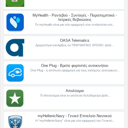
MyHealth - Ραντεβού - Συνταγές - Παραπεμπτικά -
Ιατρικές Βεβαιώσεις
Το myHealth είναι μια νέα εφαρμογή που εντάσσεται στο...
OASA Telematics
Δρομολόγια και Αφίξεις σε ΠΡΑΓΜΑΤΙΚΟ ΧΡΟΝΟ: Δείτε...
One Plug - Βρείτε φορτιστές αυτοκινήτου
One Plug - η απόλυτη εφαρμογή για τους κατόχους ηλεκτρικών...
Απολύομαι
Το Απολύομαι είναι το απόλυτο Λελεδόμετρο Δείτε...
myHellenicNavy - Γενικό Επιτελείο Ναυτικού
Η “myHellenicNavy” είναι μια νέα εφαρμογή του Γενικού...