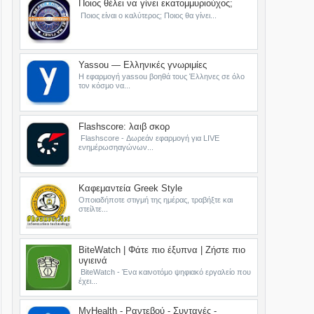
Ποιος θέλει να γίνει εκατομμυριούχος;
Ποιος είναι ο καλύτερος; Ποιος θα γίνει...
Yassou — Ελληνικές γνωριμίες
Η εφαρμογή yassou βοηθά τους Έλληνες σε όλο
τον κόσμο να...
Flashscore: λαιβ σκορ
Flashscore - Δωρεάν εφαρμογή για LIVE
ενημέρωσηαγώνων...
Καφεμαντεία Greek Style
Οποιαδήποτε στιγμή της ημέρας, τραβήξτε και
στείλτε...
BiteWatch | Φάτε πιο έξυπνα | Ζήστε πιο
υγιεινά
BiteWatch - Ένα καινοτόμο ψηφιακό εργαλείο που
έχει...
MyHealth - Ραντεβού - Συνταγές -