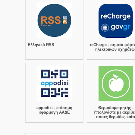
Ελληνικό RSS
reCharge - σημεία φόρτ
ηλεκτρικών οχημάτω
appodixi - επίσημη
Θερμιδομετρητής -
εφαρμογή ΑΑΔΕ
Υπολογίστε με ακρίβε
πόσες θερμίδες καίτ