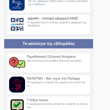
Με την εφαρμογή «MyCoast», οι πολίτες μπορούν
να υποβάλουν...
appodixi - επίσημη εφαρμογή ΑΑΔΕ
Η appodixi είναι η επίσημη ψηφιακή εφαρμογή της
ΑΑΔΕΔείτε...
Τα καλύτερα της εβδομάδας
Παραδοσιακά Ελληνικά Αινίγματα
Μια συλλογή από χιλιάδες Ελληνικά αινίγματα ...
ΠΑΛΕΡΜΟ - Μια νύχτα στο Παλέρμο
Το αγαπημένο παιχνίδι της παρέας στο κινητό και
το...
7 Λέξεις Λύσεις
Η εφαρμογή αυτή σας επιτρέπει να βρείτε τις λύσεις
του...