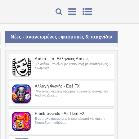
Νέες - ανανεωμένες εφαρμογές & παιχνίδια
Ατάκα…το: Ελληνικές Ατάκες
Το Ατάκα…το είναι μια εφαρμογή με αγαπημένες
ελληνικές...
Αλλαγή Φωνής - Εφέ FX
Μια παιχνιδιάρικη εφαρμογή αλλαγής φωνής για
Android.Δείτε...
Prank Sounds - Air Horn FX
Ένα πολύχρωμο prank soundboard για άμεση
διασκέδαση, αθώες...