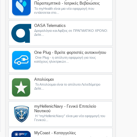
Παραπεμπτικά - Ιατρικές Βεβαιώσεις
Το myHealth είναι μια νέα εφαρμογή που
εντάσσεται στο...
OASA Telematics
Δρομολόγια και Αφίξεις σε ΠΡΑΓΜΑΤΙΚΟ ΧΡΟΝΟ:
Δείτε...
One Plug - Βρείτε φορτιστές αυτοκινήτου
One Plug - η απόλυτη εφαρμογή για τους
κατόχους ηλεκτρικών...
Απολύομαι
Το Απολύομαι είναι το απόλυτο Λελεδόμετρο
Δείτε...
myHellenicNavy - Γενικό Επιτελείο
Ναυτικού
Η “myHellenicNavy” είναι μια νέα εφαρμογή του
Γενικού...
MyCoast - Καταγγελίες