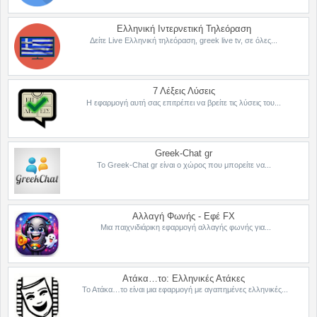
Ελληνική Ιντερνετική Τηλεόραση
Δείτε Live Ελληνική τηλεόραση, greek live tv, σε όλες...
7 Λέξεις Λύσεις
Η εφαρμογή αυτή σας επιτρέπει να βρείτε τις λύσεις του...
Greek-Chat gr
Το Greek-Chat gr είναι ο χώρος που μπορείτε να...
Αλλαγή Φωνής - Εφέ FX
Μια παιχνιδιάρικη εφαρμογή αλλαγής φωνής για...
Ατάκα…το: Ελληνικές Ατάκες
Το Ατάκα…το είναι μια εφαρμογή με αγαπημένες ελληνικές...