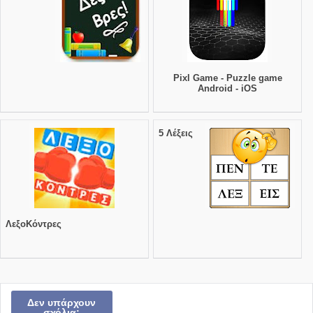
Pixl Game - Puzzle game
Android - iOS
5 Λέξεις
ΛεξοΚόντρες
Δεν υπάρχουν
σχόλια: