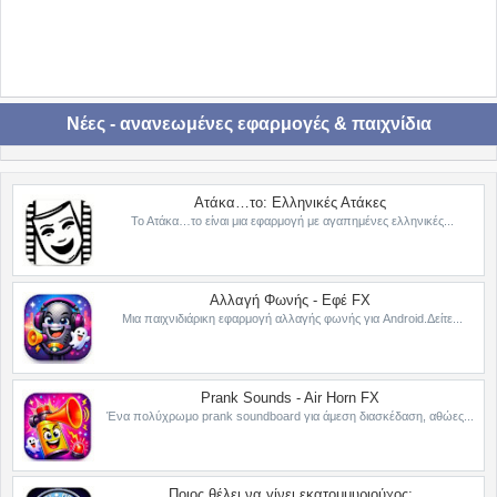
Νέες - ανανεωμένες εφαρμογές & παιχνίδια
Ατάκα…το: Ελληνικές Ατάκες
Το Ατάκα…το είναι μια εφαρμογή με αγαπημένες ελληνικές...
Αλλαγή Φωνής - Εφέ FX
Μια παιχνιδιάρικη εφαρμογή αλλαγής φωνής για Android.Δείτε...
Prank Sounds - Air Horn FX
Ένα πολύχρωμο prank soundboard για άμεση διασκέδαση, αθώες...
Ποιος θέλει να γίνει εκατομμυριούχος;