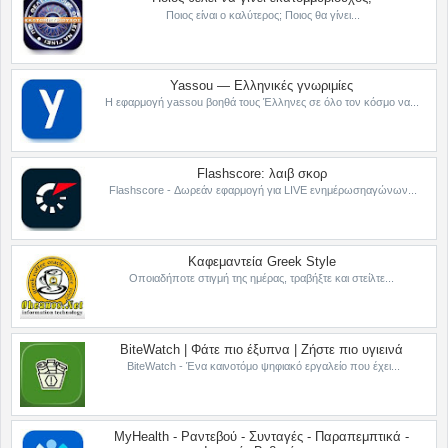
Ποιος είναι ο καλύτερος; Ποιος θα γίνει...
Yassou — Ελληνικές γνωριμίες
Η εφαρμογή yassou βοηθά τους Έλληνες σε όλο τον κόσμο να...
Flashscore: λαιβ σκορ
Flashscore - Δωρεάν εφαρμογή για LIVE ενημέρωσηαγώνων...
Καφεμαντεία Greek Style
Οποιαδήποτε στιγμή της ημέρας, τραβήξτε και στείλτε...
BiteWatch | Φάτε πιο έξυπνα | Ζήστε πιο υγιεινά
BiteWatch - Ένα καινοτόμο ψηφιακό εργαλείο που έχει...
MyHealth - Ραντεβού - Συνταγές - Παραπεμπτικά -