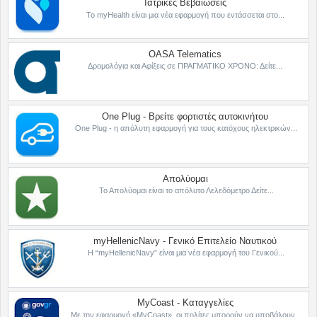
Ιατρικές Βεβαιώσεις
Το myHealth είναι μια νέα εφαρμογή που εντάσσεται στο...
OASA Telematics
Δρομολόγια και Αφίξεις σε ΠΡΑΓΜΑΤΙΚΟ ΧΡΟΝΟ: Δείτε...
One Plug - Βρείτε φορτιστές αυτοκινήτου
One Plug - η απόλυτη εφαρμογή για τους κατόχους ηλεκτρικών...
Απολύομαι
Το Απολύομαι είναι το απόλυτο Λελεδόμετρο Δείτε...
myHellenicNavy - Γενικό Επιτελείο Ναυτικού
Η “myHellenicNavy” είναι μια νέα εφαρμογή του Γενικού...
MyCoast - Καταγγελίες
Με την εφαρμογή «MyCoast», οι πολίτες μπορούν να υποβάλουν...