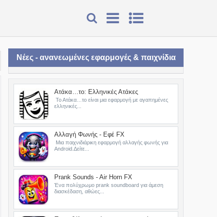
Νέες - ανανεωμένες εφαρμογές & παιχνίδια
Ατάκα…το: Ελληνικές Ατάκες
Το Ατάκα…το είναι μια εφαρμογή με αγαπημένες
ελληνικές...
Αλλαγή Φωνής - Εφέ FX
Μια παιχνιδιάρικη εφαρμογή αλλαγής φωνής για
Android.Δείτε...
Prank Sounds - Air Horn FX
Ένα πολύχρωμο prank soundboard για άμεση
διασκέδαση, αθώες...