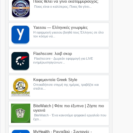
Ποιος θέλει να γίνει εκατομμυριούχος;
Ποιος είναι ο καλύτερος; Ποιος θα γίνει...
Yassou — Ελληνικές γνωριμίες
Η εφαρμογή yassou βοηθά τους Έλληνες σε όλο
τον κόσμο να...
Flashscore: λαιβ σκορ
Flashscore - Δωρεάν εφαρμογή για LIVE
ενημέρωσηαγώνων...
Καφεμαντεία Greek Style
Οποιαδήποτε στιγμή της ημέρας, τραβήξτε και
στείλτε...
BiteWatch | Φάτε πιο έξυπνα | Ζήστε πιο
υγιεινά
BiteWatch - Ένα καινοτόμο ψηφιακό εργαλείο που
έχει...
MyHealth - Ραντεβού - Συνταγές -