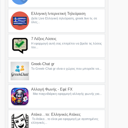
Ελληνική Ιντερνετική Τηλεόραση
Δείτε Live Ελληνική τηλεόραση, greek live tv, σε
όλες...
7 Λέξεις Λύσεις
Η εφαρμογή αυτή σας επιτρέπει να βρείτε τις λύσεις
του...
Greek-Chat gr
Το Greek-Chat gr είναι ο χώρος που μπορείτε να...
Αλλαγή Φωνής - Εφέ FX
Μια παιχνιδιάρικη εφαρμογή αλλαγής φωνής για...
Ατάκα…το: Ελληνικές Ατάκες
Το Ατάκα…το είναι μια εφαρμογή με αγαπημένες
ελληνικές...