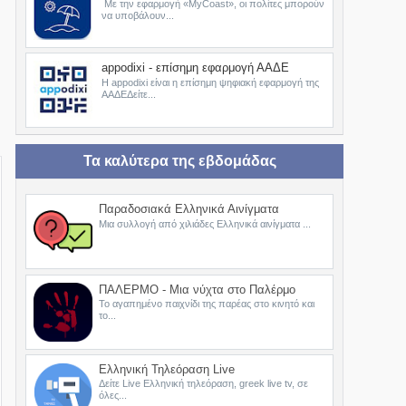
Με την εφαρμογή «MyCoast», οι πολίτες μπορούν
να υποβάλουν...
appodixi - επίσημη εφαρμογή ΑΑΔΕ
Η appodixi είναι η επίσημη ψηφιακή εφαρμογή της
ΑΑΔΕΔείτε...
Τα καλύτερα της εβδομάδας
Παραδοσιακά Ελληνικά Αινίγματα
Μια συλλογή από χιλιάδες Ελληνικά αινίγματα ...
ΠΑΛΕΡΜΟ - Μια νύχτα στο Παλέρμο
Το αγαπημένο παιχνίδι της παρέας στο κινητό και
το...
Ελληνική Τηλεόραση Live
Δείτε Live Ελληνική τηλεόραση, greek live tv, σε
όλες...