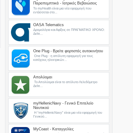
Παραπεμπτικά - Ιατρικές Βεβαιώσεις
Το myHealth είναι μια νέα εφαρμογή που
εντάσσεται στο...
OASA Telematics
Δρομολόγια και Αφίξεις σε ΠΡΑΓΜΑΤΙΚΟ ΧΡΟΝΟ:
Δείτε...
One Plug - Βρείτε φορτιστές αυτοκινήτου
One Plug - η απόλυτη εφαρμογή για τους
κατόχους ηλεκτρικών...
Απολύομαι
Το Απολύομαι είναι το απόλυτο Λελεδόμετρο
Δείτε...
myHellenicNavy - Γενικό Επιτελείο
Ναυτικού
Η “myHellenicNavy” είναι μια νέα εφαρμογή του
Γενικού...
MyCoast - Καταγγελίες