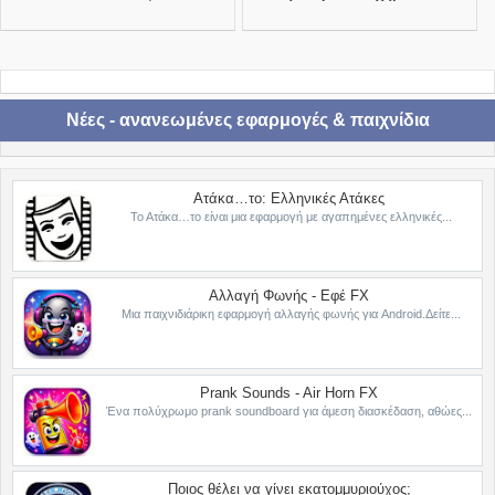
Νέες - ανανεωμένες εφαρμογές & παιχνίδια
Ατάκα…το: Ελληνικές Ατάκες
Το Ατάκα…το είναι μια εφαρμογή με αγαπημένες ελληνικές...
Αλλαγή Φωνής - Εφέ FX
Μια παιχνιδιάρικη εφαρμογή αλλαγής φωνής για Android.Δείτε...
Prank Sounds - Air Horn FX
Ένα πολύχρωμο prank soundboard για άμεση διασκέδαση, αθώες...
Ποιος θέλει να γίνει εκατομμυριούχος;