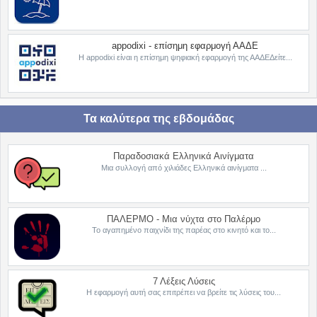
appodixi - επίσημη εφαρμογή ΑΑΔΕ
Η appodixi είναι η επίσημη ψηφιακή εφαρμογή της ΑΑΔΕΔείτε...
Τα καλύτερα της εβδομάδας
Παραδοσιακά Ελληνικά Αινίγματα
Μια συλλογή από χιλιάδες Ελληνικά αινίγματα ...
ΠΑΛΕΡΜΟ - Μια νύχτα στο Παλέρμο
Το αγαπημένο παιχνίδι της παρέας στο κινητό και το...
7 Λέξεις Λύσεις
Η εφαρμογή αυτή σας επιτρέπει να βρείτε τις λύσεις του...