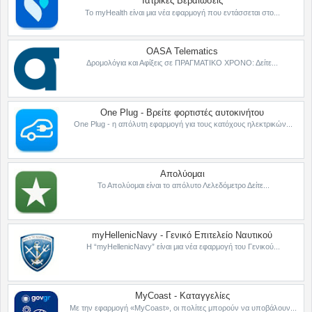
Ιατρικές Βεβαιώσεις
Το myHealth είναι μια νέα εφαρμογή που εντάσσεται στο...
OASA Telematics
Δρομολόγια και Αφίξεις σε ΠΡΑΓΜΑΤΙΚΟ ΧΡΟΝΟ: Δείτε...
One Plug - Βρείτε φορτιστές αυτοκινήτου
One Plug - η απόλυτη εφαρμογή για τους κατόχους ηλεκτρικών...
Απολύομαι
Το Απολύομαι είναι το απόλυτο Λελεδόμετρο Δείτε...
myHellenicNavy - Γενικό Επιτελείο Ναυτικού
Η “myHellenicNavy” είναι μια νέα εφαρμογή του Γενικού...
MyCoast - Καταγγελίες
Με την εφαρμογή «MyCoast», οι πολίτες μπορούν να υποβάλουν...