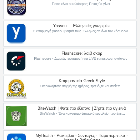
Ποιος είναι ο καλύτερος; Ποιος θα γίνει...
Yassou — Ελληνικές γνωριμίες
Η εφαρμογή yassou βοηθά τους Έλληνες σε όλο τον κόσμο να...
Flashscore: λαιβ σκορ
Flashscore - Δωρεάν εφαρμογή για LIVE ενημέρωσηαγώνων...
Καφεμαντεία Greek Style
Οποιαδήποτε στιγμή της ημέρας, τραβήξτε και στείλτε...
BiteWatch | Φάτε πιο έξυπνα | Ζήστε πιο υγιεινά
BiteWatch - Ένα καινοτόμο ψηφιακό εργαλείο που έχει...
MyHealth - Ραντεβού - Συνταγές - Παραπεμπτικά -