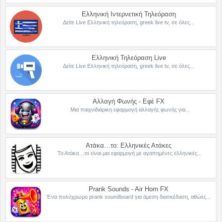
Ελληνική Ιντερνετική Τηλεόραση
Δείτε Live Ελληνική τηλεόραση, greek live tv, σε όλες...
Ελληνική Τηλεόραση Live
Δείτε Live Ελληνική τηλεόραση, greek live tv, σε όλες...
Αλλαγή Φωνής - Εφέ FX
Μια παιχνιδιάρικη εφαρμογή αλλαγής φωνής για...
Ατάκα…το: Ελληνικές Ατάκες
Το Ατάκα…το είναι μια εφαρμογή με αγαπημένες ελληνικές...
Prank Sounds - Air Horn FX
Ένα πολύχρωμο prank soundboard για άμεση διασκέδαση, αθώες...