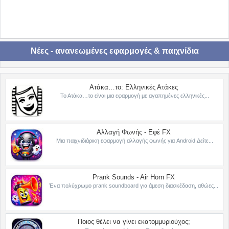
Νέες - ανανεωμένες εφαρμογές & παιχνίδια
Ατάκα…το: Ελληνικές Ατάκες
Το Ατάκα…το είναι μια εφαρμογή με αγαπημένες ελληνικές...
Αλλαγή Φωνής - Εφέ FX
Μια παιχνιδιάρικη εφαρμογή αλλαγής φωνής για Android.Δείτε...
Prank Sounds - Air Horn FX
Ένα πολύχρωμο prank soundboard για άμεση διασκέδαση, αθώες...
Ποιος θέλει να γίνει εκατομμυριούχος;