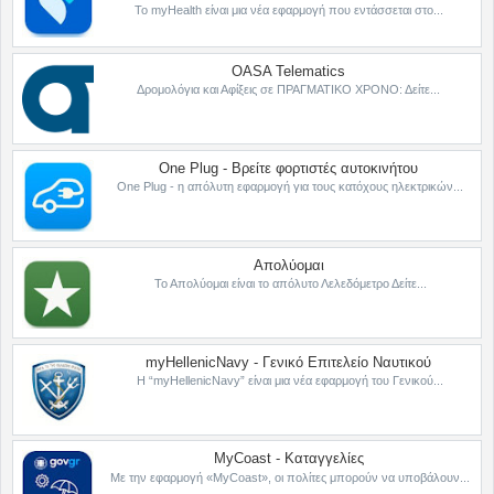
Το myHealth είναι μια νέα εφαρμογή που εντάσσεται στο...
OASA Telematics
Δρομολόγια και Αφίξεις σε ΠΡΑΓΜΑΤΙΚΟ ΧΡΟΝΟ: Δείτε...
One Plug - Βρείτε φορτιστές αυτοκινήτου
One Plug - η απόλυτη εφαρμογή για τους κατόχους ηλεκτρικών...
Απολύομαι
Το Απολύομαι είναι το απόλυτο Λελεδόμετρο Δείτε...
myHellenicNavy - Γενικό Επιτελείο Ναυτικού
Η “myHellenicNavy” είναι μια νέα εφαρμογή του Γενικού...
MyCoast - Καταγγελίες
Με την εφαρμογή «MyCoast», οι πολίτες μπορούν να υποβάλουν...