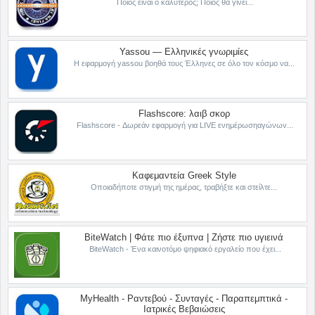
Ποιος είναι ο καλύτερος; Ποιος θα γίνει...
Yassou — Ελληνικές γνωριμίες
Η εφαρμογή yassou βοηθά τους Έλληνες σε όλο τον κόσμο να...
Flashscore: λαιβ σκορ
Flashscore - Δωρεάν εφαρμογή για LIVE ενημέρωσηαγώνων...
Καφεμαντεία Greek Style
Οποιαδήποτε στιγμή της ημέρας, τραβήξτε και στείλτε...
BiteWatch | Φάτε πιο έξυπνα | Ζήστε πιο υγιεινά
BiteWatch - Ένα καινοτόμο ψηφιακό εργαλείο που έχει...
MyHealth - Ραντεβού - Συνταγές - Παραπεμπτικά -
Ιατρικές Βεβαιώσεις