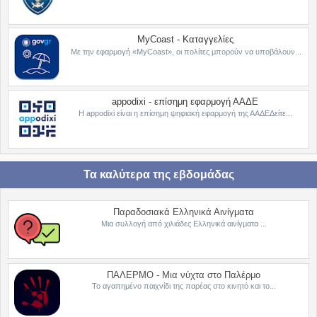
MyCoast - Καταγγελίες
Με την εφαρμογή «MyCoast», οι πολίτες μπορούν να υποβάλουν...
appodixi - επίσημη εφαρμογή ΑΑΔΕ
Η appodixi είναι η επίσημη ψηφιακή εφαρμογή της ΑΑΔΕΔείτε...
Τα καλύτερα της εβδομάδας
Παραδοσιακά Ελληνικά Αινίγματα
Μια συλλογή από χιλιάδες Ελληνικά αινίγματα ...
ΠΑΛΕΡΜΟ - Μια νύχτα στο Παλέρμο
Το αγαπημένο παιχνίδι της παρέας στο κινητό και το...