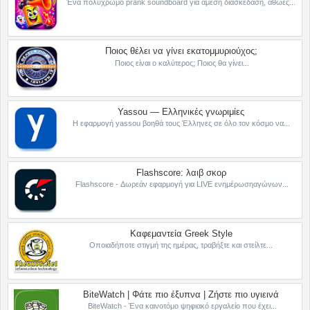
Ένα πολύχρωμο prank soundboard για άμεση διασκέδαση, αθώες...
Ποιος θέλει να γίνει εκατομμυριούχος;
Ποιος είναι ο καλύτερος; Ποιος θα γίνει...
Yassou — Ελληνικές γνωριμίες
Η εφαρμογή yassou βοηθά τους Έλληνες σε όλο τον κόσμο να...
Flashscore: λαιβ σκορ
Flashscore - Δωρεάν εφαρμογή για LIVE ενημέρωσηαγώνων...
Καφεμαντεία Greek Style
Οποιαδήποτε στιγμή της ημέρας, τραβήξτε και στείλτε...
BiteWatch | Φάτε πιο έξυπνα | Ζήστε πιο υγιεινά
BiteWatch - Ένα καινοτόμο ψηφιακό εργαλείο που έχει...