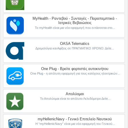
MyHealth - Ραντεβού - Συνταγές - Παραπεμπτικά -
Ιατρικές Βεβαιώσεις
Το myHealth είναι μια νέα εφαρμογή που εντάσσεται στο...
OASA Telematics
Δρομολόγια και Αφίξεις σε ΠΡΑΓΜΑΤΙΚΟ ΧΡΟΝΟ: Δείτε...
One Plug - Βρείτε φορτιστές αυτοκινήτου
One Plug - η απόλυτη εφαρμογή για τους κατόχους ηλεκτρικών...
Απολύομαι
Το Απολύομαι είναι το απόλυτο Λελεδόμετρο Δείτε...
myHellenicNavy - Γενικό Επιτελείο Ναυτικού
Η “myHellenicNavy” είναι μια νέα εφαρμογή του Γενικού...