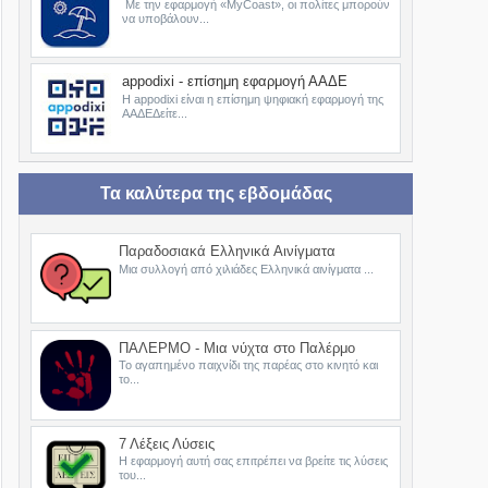
Με την εφαρμογή «MyCoast», οι πολίτες μπορούν
να υποβάλουν...
appodixi - επίσημη εφαρμογή ΑΑΔΕ
Η appodixi είναι η επίσημη ψηφιακή εφαρμογή της
ΑΑΔΕΔείτε...
Τα καλύτερα της εβδομάδας
Παραδοσιακά Ελληνικά Αινίγματα
Μια συλλογή από χιλιάδες Ελληνικά αινίγματα ...
ΠΑΛΕΡΜΟ - Μια νύχτα στο Παλέρμο
Το αγαπημένο παιχνίδι της παρέας στο κινητό και
το...
7 Λέξεις Λύσεις
Η εφαρμογή αυτή σας επιτρέπει να βρείτε τις λύσεις
του...