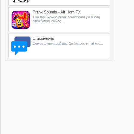
Prank Sounds - Air Horn FX
Ένα πολύχρωμο prank soundboard για άμεση
διασκέδαση, αθώες...
Επικοινωνία
Επικοινωνήστε μαζί μας: Στείλτε μας e-mail στο...