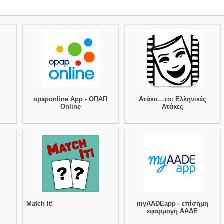
ς
opaponline App - ΟΠΑΠ
Ατάκα…το: Ελληνικές
Online
Ατάκες
Match It!
myAADEapp - επίσημη
εφαρμογή ΑΑΔΕ