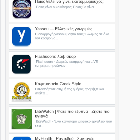
Ποιος θέλει να γίνει εκατομμυριούχος;
Ποιος είναι ο καλύτερος; Ποιος θα γίνει...
Yassou — Ελληνικές γνωριμίες
Η εφαρμογή yassou βοηθά τους Έλληνες σε όλο
τον κόσμο να...
Flashscore: λαιβ σκορ
Flashscore - Δωρεάν εφαρμογή για LIVE
ενημέρωσηαγώνων...
Καφεμαντεία Greek Style
Οποιαδήποτε στιγμή της ημέρας, τραβήξτε και
στείλτε...
BiteWatch | Φάτε πιο έξυπνα | Ζήστε πιο
υγιεινά
BiteWatch - Ένα καινοτόμο ψηφιακό εργαλείο που
έχει...
MyHealth - Ραντεβού - Συνταγές -