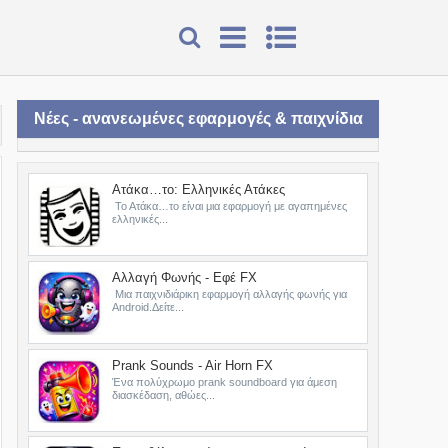
Νέες - ανανεωμένες εφαρμογές & παιχνίδια
Ατάκα…το: Ελληνικές Ατάκες
Το Ατάκα…το είναι μια εφαρμογή με αγαπημένες
ελληνικές...
Αλλαγή Φωνής - Εφέ FX
Μια παιχνιδιάρικη εφαρμογή αλλαγής φωνής για
Android.Δείτε...
Prank Sounds - Air Horn FX
Ένα πολύχρωμο prank soundboard για άμεση
διασκέδαση, αθώες...