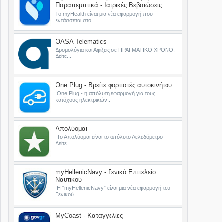
Παραπεμπτικά - Ιατρικές Βεβαιώσεις
Το myHealth είναι μια νέα εφαρμογή που
εντάσσεται στο...
OASA Telematics
Δρομολόγια και Αφίξεις σε ΠΡΑΓΜΑΤΙΚΟ ΧΡΟΝΟ:
Δείτε...
One Plug - Βρείτε φορτιστές αυτοκινήτου
One Plug - η απόλυτη εφαρμογή για τους
κατόχους ηλεκτρικών...
Απολύομαι
Το Απολύομαι είναι το απόλυτο Λελεδόμετρο
Δείτε...
myHellenicNavy - Γενικό Επιτελείο
Ναυτικού
Η “myHellenicNavy” είναι μια νέα εφαρμογή του
Γενικού...
MyCoast - Καταγγελίες