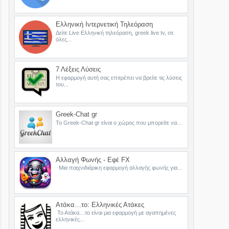
Ελληνική Ιντερνετική Τηλεόραση
Δείτε Live Ελληνική τηλεόραση, greek live tv, σε
όλες...
7 Λέξεις Λύσεις
Η εφαρμογή αυτή σας επιτρέπει να βρείτε τις λύσεις
του...
Greek-Chat gr
Το Greek-Chat gr είναι ο χώρος που μπορείτε να...
Αλλαγή Φωνής - Εφέ FX
Μια παιχνιδιάρικη εφαρμογή αλλαγής φωνής για...
Ατάκα…το: Ελληνικές Ατάκες
Το Ατάκα…το είναι μια εφαρμογή με αγαπημένες
ελληνικές...