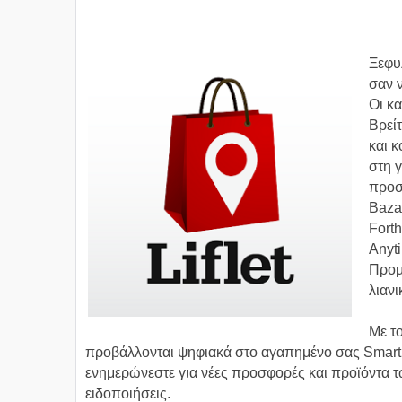
Ξεφυ
σαν ν
Οι κ
Βρεί
και 
στη γ
προσ
Baza
Forth
Anyti
Προμ
λιανι
Με τ
προβάλλονται ψηφιακά στο αγαπημένο σας Smartph
ενημερώνεστε για νέες προσφορές και προϊόντα 
ειδοποιήσεις.