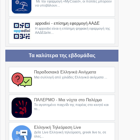
Με την εφαρμογή «MyCoast», οι πολίτες μπορούν
να υποβάλουν...
appodixi - επίσημη εφαρμογή ΑΑΔΕ
Η appodixi είναι η επίσημη ψηφιακή εφαρμογή της
ΑΑΔΕΔείτε...
Τα καλύτερα της εβδομάδας
Παραδοσιακά Ελληνικά Αινίγματα
Μια συλλογή από χιλιάδες Ελληνικά αινίγματα ...
ΠΑΛΕΡΜΟ - Μια νύχτα στο Παλέρμο
Το αγαπημένο παιχνίδι της παρέας στο κινητό και
το...
Ελληνική Τηλεόραση Live
Δείτε Live Ελληνική τηλεόραση, greek live tv, σε
όλες...