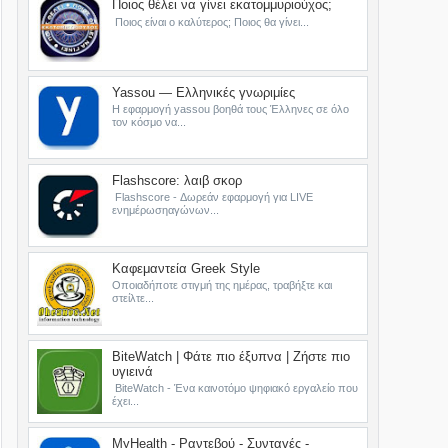
Ποιος θέλει να γίνει εκατομμυριούχος;
Ποιος είναι ο καλύτερος; Ποιος θα γίνει...
Yassou — Ελληνικές γνωριμίες
Η εφαρμογή yassou βοηθά τους Έλληνες σε όλο
τον κόσμο να...
Flashscore: λαιβ σκορ
Flashscore - Δωρεάν εφαρμογή για LIVE
ενημέρωσηαγώνων...
Καφεμαντεία Greek Style
Οποιαδήποτε στιγμή της ημέρας, τραβήξτε και
στείλτε...
BiteWatch | Φάτε πιο έξυπνα | Ζήστε πιο
υγιεινά
BiteWatch - Ένα καινοτόμο ψηφιακό εργαλείο που
έχει...
MyHealth - Ραντεβού - Συνταγές -