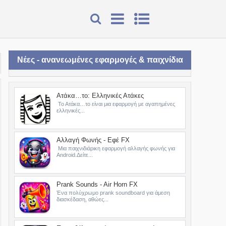
Νέες - ανανεωμένες εφαρμογές & παιχνίδια
Ατάκα…το: Ελληνικές Ατάκες
Το Ατάκα…το είναι μια εφαρμογή με αγαπημένες
ελληνικές...
Αλλαγή Φωνής - Εφέ FX
Μια παιχνιδιάρικη εφαρμογή αλλαγής φωνής για
Android.Δείτε...
Prank Sounds - Air Horn FX
Ένα πολύχρωμο prank soundboard για άμεση
διασκέδαση, αθώες...