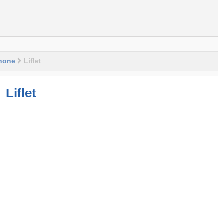
hone
Liflet
Liflet