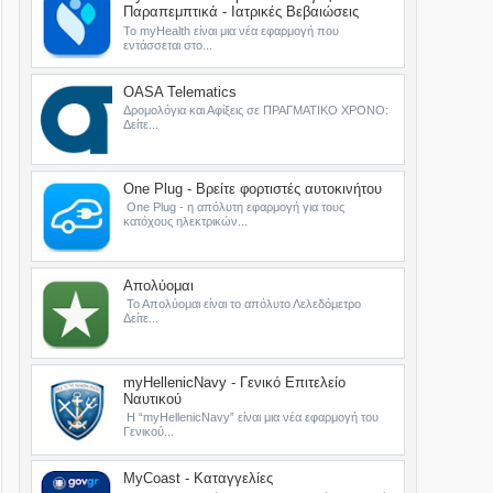
Παραπεμπτικά - Ιατρικές Βεβαιώσεις
Το myHealth είναι μια νέα εφαρμογή που
εντάσσεται στο...
OASA Telematics
Δρομολόγια και Αφίξεις σε ΠΡΑΓΜΑΤΙΚΟ ΧΡΟΝΟ:
Δείτε...
One Plug - Βρείτε φορτιστές αυτοκινήτου
One Plug - η απόλυτη εφαρμογή για τους
κατόχους ηλεκτρικών...
Απολύομαι
Το Απολύομαι είναι το απόλυτο Λελεδόμετρο
Δείτε...
myHellenicNavy - Γενικό Επιτελείο
Ναυτικού
Η “myHellenicNavy” είναι μια νέα εφαρμογή του
Γενικού...
MyCoast - Καταγγελίες