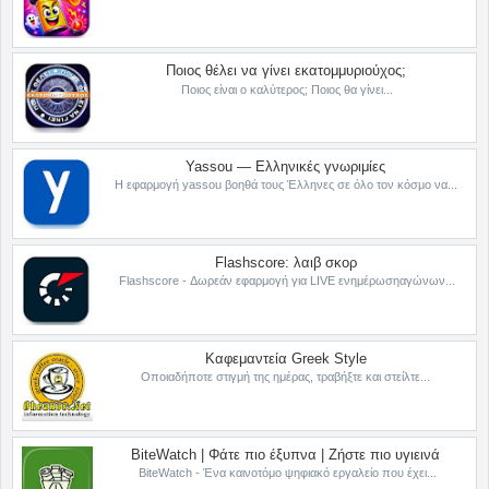
Ποιος θέλει να γίνει εκατομμυριούχος;
Ποιος είναι ο καλύτερος; Ποιος θα γίνει...
Yassou — Ελληνικές γνωριμίες
Η εφαρμογή yassou βοηθά τους Έλληνες σε όλο τον κόσμο να...
Flashscore: λαιβ σκορ
Flashscore - Δωρεάν εφαρμογή για LIVE ενημέρωσηαγώνων...
Καφεμαντεία Greek Style
Οποιαδήποτε στιγμή της ημέρας, τραβήξτε και στείλτε...
BiteWatch | Φάτε πιο έξυπνα | Ζήστε πιο υγιεινά
BiteWatch - Ένα καινοτόμο ψηφιακό εργαλείο που έχει...