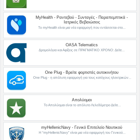
MyHealth - Ραντεβού - Συνταγές - Παραπεμπτικά -
Ιατρικές Βεβαιώσεις
Το myHealth είναι μια νέα εφαρμογή που εντάσσεται στο...
OASA Telematics
Δρομολόγια και Αφίξεις σε ΠΡΑΓΜΑΤΙΚΟ ΧΡΟΝΟ: Δείτε...
One Plug - Βρείτε φορτιστές αυτοκινήτου
One Plug - η απόλυτη εφαρμογή για τους κατόχους ηλεκτρικών...
Απολύομαι
Το Απολύομαι είναι το απόλυτο Λελεδόμετρο Δείτε...
myHellenicNavy - Γενικό Επιτελείο Ναυτικού
Η “myHellenicNavy” είναι μια νέα εφαρμογή του Γενικού...