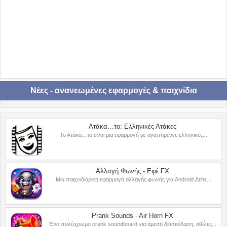
Νέες - ανανεωμένες εφαρμογές & παιχνίδια
Ατάκα…το: Ελληνικές Ατάκες
Το Ατάκα…το είναι μια εφαρμογή με αγαπημένες ελληνικές...
Αλλαγή Φωνής - Εφέ FX
Μια παιχνιδιάρικη εφαρμογή αλλαγής φωνής για Android.Δείτε...
Prank Sounds - Air Horn FX
Ένα πολύχρωμο prank soundboard για άμεση διασκέδαση, αθώες...