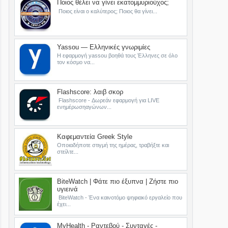
Ποιος θέλει να γίνει εκατομμυριούχος;
Ποιος είναι ο καλύτερος; Ποιος θα γίνει...
Yassou — Ελληνικές γνωριμίες
Η εφαρμογή yassou βοηθά τους Έλληνες σε όλο
τον κόσμο να...
Flashscore: λαιβ σκορ
Flashscore - Δωρεάν εφαρμογή για LIVE
ενημέρωσηαγώνων...
Καφεμαντεία Greek Style
Οποιαδήποτε στιγμή της ημέρας, τραβήξτε και
στείλτε...
BiteWatch | Φάτε πιο έξυπνα | Ζήστε πιο
υγιεινά
BiteWatch - Ένα καινοτόμο ψηφιακό εργαλείο που
έχει...
MyHealth - Ραντεβού - Συνταγές -