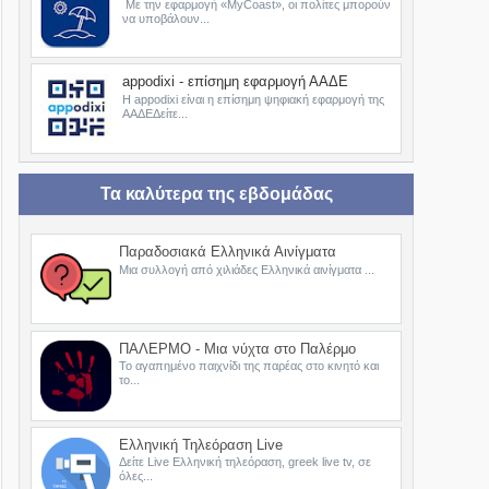
Με την εφαρμογή «MyCoast», οι πολίτες μπορούν
να υποβάλουν...
appodixi - επίσημη εφαρμογή ΑΑΔΕ
Η appodixi είναι η επίσημη ψηφιακή εφαρμογή της
ΑΑΔΕΔείτε...
Τα καλύτερα της εβδομάδας
Παραδοσιακά Ελληνικά Αινίγματα
Μια συλλογή από χιλιάδες Ελληνικά αινίγματα ...
ΠΑΛΕΡΜΟ - Μια νύχτα στο Παλέρμο
Το αγαπημένο παιχνίδι της παρέας στο κινητό και
το...
Ελληνική Τηλεόραση Live
Δείτε Live Ελληνική τηλεόραση, greek live tv, σε
όλες...