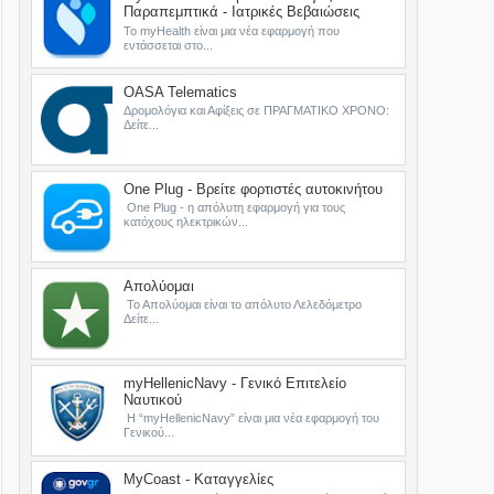
Παραπεμπτικά - Ιατρικές Βεβαιώσεις
Το myHealth είναι μια νέα εφαρμογή που
εντάσσεται στο...
OASA Telematics
Δρομολόγια και Αφίξεις σε ΠΡΑΓΜΑΤΙΚΟ ΧΡΟΝΟ:
Δείτε...
One Plug - Βρείτε φορτιστές αυτοκινήτου
One Plug - η απόλυτη εφαρμογή για τους
κατόχους ηλεκτρικών...
Απολύομαι
Το Απολύομαι είναι το απόλυτο Λελεδόμετρο
Δείτε...
myHellenicNavy - Γενικό Επιτελείο
Ναυτικού
Η “myHellenicNavy” είναι μια νέα εφαρμογή του
Γενικού...
MyCoast - Καταγγελίες