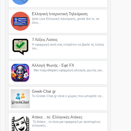
Ελληνική Ιντερνετική Τηλεόραση
Δείτε Live Ελληνική τηλεόραση, greek live tv, σε
όλες...
7 Λέξεις Λύσεις
Η εφαρμογή αυτή σας επιτρέπει να βρείτε τις λύσεις
του...
Αλλαγή Φωνής - Εφέ FX
Μια παιχνιδιάρικη εφαρμογή αλλαγής φωνής για...
Greek-Chat gr
Το Greek-Chat gr είναι ο χώρος που μπορείτε να...
Ατάκα…το: Ελληνικές Ατάκες
Το Ατάκα…το είναι μια εφαρμογή με αγαπημένες
ελληνικές...