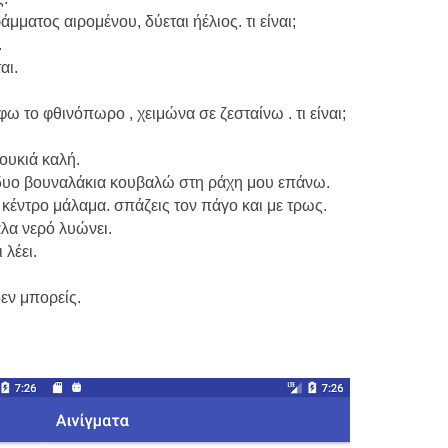
μματος αιρομένου, δύεται ήέλιος. τι είναι;
.
αι.
φω το φθινόπωρο , χειμώνα σε ζεσταίνω . τι είναι;
ουκιά καλή.
, δυο βουναλάκια κουβαλώ στη ράχη μου επάνω.
 κέντρο μάλαμα. σπάζεις τον πάγο και με τρως.
άλα νερό λυώνει.
 λέει.
δεν μπορείς.