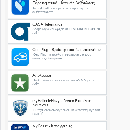
Παραπεμπτικά - Ιατρικές Βεβαιώσεις
Το myHealth είναι μια νέα εφαρμογή που
εντάσσεται στο...
OASA Telematics
Δρομολόγια και Αφίξεις σε ΠΡΑΓΜΑΤΙΚΟ ΧΡΟΝΟ:
Δείτε...
One Plug - Βρείτε φορτιστές αυτοκινήτου
One Plug - η απόλυτη εφαρμογή για τους
κατόχους ηλεκτρικών...
Απολύομαι
Το Απολύομαι είναι το απόλυτο Λελεδόμετρο
Δείτε...
myHellenicNavy - Γενικό Επιτελείο
Ναυτικού
Η “myHellenicNavy” είναι μια νέα εφαρμογή του
Γενικού...
MyCoast - Καταγγελίες