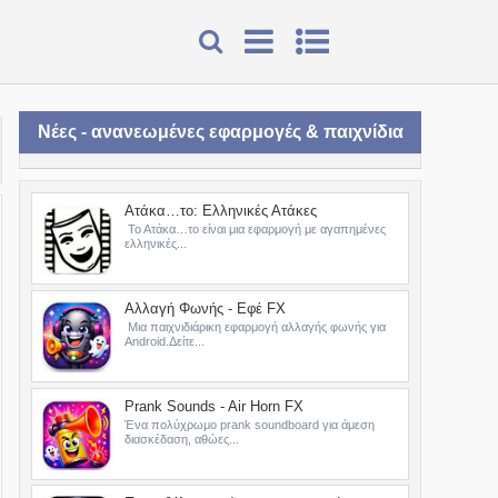
Νέες - ανανεωμένες εφαρμογές & παιχνίδια
Ατάκα…το: Ελληνικές Ατάκες
Το Ατάκα…το είναι μια εφαρμογή με αγαπημένες
ελληνικές...
Αλλαγή Φωνής - Εφέ FX
Μια παιχνιδιάρικη εφαρμογή αλλαγής φωνής για
Android.Δείτε...
Prank Sounds - Air Horn FX
Ένα πολύχρωμο prank soundboard για άμεση
διασκέδαση, αθώες...