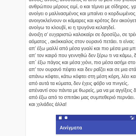
ανθρώπου μέρους ειμί, ο και τέμνει με σίδηρος. γρά
ανοίγει ο μαλλιασμένος και μπαίνει ο κορδωμένος
ανοιγοκλείνουν οι κάμαρες και κρότος δεν ακούγετ
ανοίγω το κλουβί, κι η τρυγόνα κελαηδεί.
άνοιξη σ' ευχαριστώ καλοκαίρι σε δροσίζω, σε τρέ
αόματος , ακόκκαλος στον ουρανό πετάει. τι είναι;
απ' έξω μαλλί από μέσα γυαλί και πιο μέσα μια μπ
απ' τον καιρό που γεννηθώ δεν ξέρω τι να κάμω
απ΄ έξω πάγος και μέσα χιόνι, πιο μέσα ασήμι στο
απ’ τον ουρανό πέφτει και δεν ραΐζει και σε μια στ
απάνω κόφτει, κάτω κόφτει στη μέση κόρη, λέει και
από αυτά τα κύματα, δεν έχεις φόβο να πνιγείς.
απέναντί σου πάντα με θωρείς, μα να με αγγίξεις 
από έξω από το σπιτάκι μας συμπεθεριό περνάει.
και χιλιάδες άλλα!