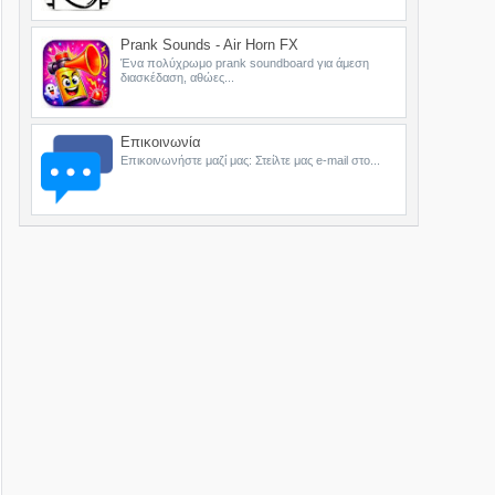
Prank Sounds - Air Horn FX
Ένα πολύχρωμο prank soundboard για άμεση
διασκέδαση, αθώες...
Επικοινωνία
Επικοινωνήστε μαζί μας: Στείλτε μας e-mail στο...