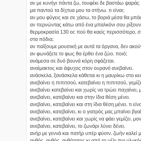
αν με κυνήγι πάντα ζω, τουφέκι δε βαστάω ψαράς δ
μα παντού τα δίχτυα μου τα στήνω. τι είναι;
αν μου φύγεις και σε χάσω, το βοριά μέσα θα μπ
αν περνώντας κάτω από ένα μπαλκόνι σου ρίξουν
θερμοκρασία 130 οc πού θα καείς περισσότερο, σ
στα πόδια;
αν παίξουμε μουσική με αυτά τα όργανα, δεν ακούγ
αν φωνάξετε το φως θα έρθει ένα ζώο. ποιό;
ανάμεσα σε δυό βουνά κόρη σφάζεται.
αναίμακτος και άψυχος στον ουρανό ανεβαίνει.
ανάσκελα, ξανάσκελα κάθεται κι η μαυρίκω στο κε
ανεβαίνει η πιπιτσού, κατεβαίνει η πιπιτσού, γεμίζ
ανεβαίνει κατεβαίνει και χωρίς να τρώει παχαίνει, μ
ανεβαίνει, κατεβαίνει και στην ίδια θέση μένει.
ανεβαίνει, κατεβαίνει και στη ίδια θέση μένει. τι είνα
ανεβαίνει, κατεβαίνει, κι ο γιατρός μας μπαίνει βγαίνε
ανεβαίνει, κατεβαίνει και χωρίς να φάει γεμίζει. μο
ανεβαίνει, κατεβαίνει, το ζωνάρι λύνει δένει.
ανήρ με γεννά και πατήρ υπέρ φύσιν. ζωήν καλεί μ
ανθός, ανθός, ανθότατος κι από το μέλι πιο γλυκό