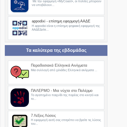
Με την εφαρμογή «MyCoast», οι πολίτες μπορούν
να υποβάλουν...
appodixi - επίσημη εφαρμογή ΑΑΔΕ
Η appodixi είναι η επίσημη ψηφιακή εφαρμογή της
ΑΑΔΕΔείτε...
Τα καλύτερα της εβδομάδας
Παραδοσιακά Ελληνικά Αινίγματα
Μια συλλογή από χιλιάδες Ελληνικά αινίγματα ...
ΠΑΛΕΡΜΟ - Μια νύχτα στο Παλέρμο
Το αγαπημένο παιχνίδι της παρέας στο κινητό και
το...
7 Λέξεις Λύσεις
Η εφαρμογή αυτή σας επιτρέπει να βρείτε τις λύσεις
του...