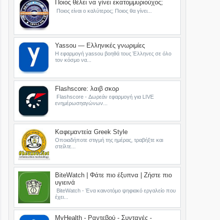
Ποιος θέλει να γίνει εκατομμυριούχος;
Ποιος είναι ο καλύτερος; Ποιος θα γίνει...
Yassou — Ελληνικές γνωριμίες
Η εφαρμογή yassou βοηθά τους Έλληνες σε όλο
τον κόσμο να...
Flashscore: λαιβ σκορ
Flashscore - Δωρεάν εφαρμογή για LIVE
ενημέρωσηαγώνων...
Καφεμαντεία Greek Style
Οποιαδήποτε στιγμή της ημέρας, τραβήξτε και
στείλτε...
BiteWatch | Φάτε πιο έξυπνα | Ζήστε πιο
υγιεινά
BiteWatch - Ένα καινοτόμο ψηφιακό εργαλείο που
έχει...
MyHealth - Ραντεβού - Συνταγές -