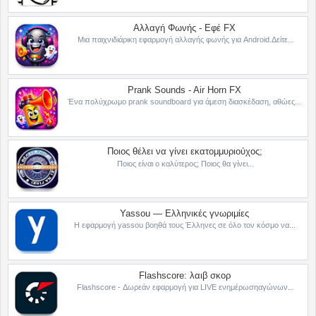
Αλλαγή Φωνής - Εφέ FX
Μια παιχνιδιάρικη εφαρμογή αλλαγής φωνής για Android.Δείτε...
Prank Sounds - Air Horn FX
Ένα πολύχρωμο prank soundboard για άμεση διασκέδαση, αθώες...
Ποιος θέλει να γίνει εκατομμυριούχος;
Ποιος είναι ο καλύτερος; Ποιος θα γίνει...
Yassou — Ελληνικές γνωριμίες
Η εφαρμογή yassou βοηθά τους Έλληνες σε όλο τον κόσμο να...
Flashscore: λαιβ σκορ
Flashscore - Δωρεάν εφαρμογή για LIVE ενημέρωσηαγώνων...