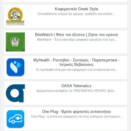
Καφεμαντεία Greek Style
Οποιαδήποτε στιγμή της ημέρας, τραβήξτε και στείλτε...
BiteWatch | Φάτε πιο έξυπνα | Ζήστε πιο υγιεινά
BiteWatch - Ένα καινοτόμο ψηφιακό εργαλείο που έχει...
MyHealth - Ραντεβού - Συνταγές - Παραπεμπτικά -
Ιατρικές Βεβαιώσεις
Το myHealth είναι μια νέα εφαρμογή που εντάσσεται στο...
OASA Telematics
Δρομολόγια και Αφίξεις σε ΠΡΑΓΜΑΤΙΚΟ ΧΡΟΝΟ: Δείτε...
One Plug - Βρείτε φορτιστές αυτοκινήτου
One Plug - η απόλυτη εφαρμογή για τους κατόχους ηλεκτρικών...