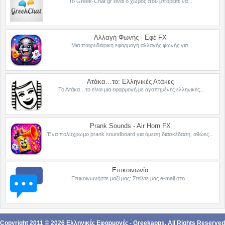
Το Greek-Chat gr είναι ο χώρος που μπορείτε να...
Αλλαγή Φωνής - Εφέ FX
Μια παιχνιδιάρικη εφαρμογή αλλαγής φωνής για...
Ατάκα…το: Ελληνικές Ατάκες
Το Ατάκα…το είναι μια εφαρμογή με αγαπημένες ελληνικές...
Prank Sounds - Air Horn FX
Ένα πολύχρωμο prank soundboard για άμεση διασκέδαση, αθώες...
Επικοινωνία
Επικοινωνήστε μαζί μας: Στείλτε μας e-mail στο...
Copyright 2011 ©
2026
Ελληνικές Εφαρμογές - Greekapps
. All Rights Reserved