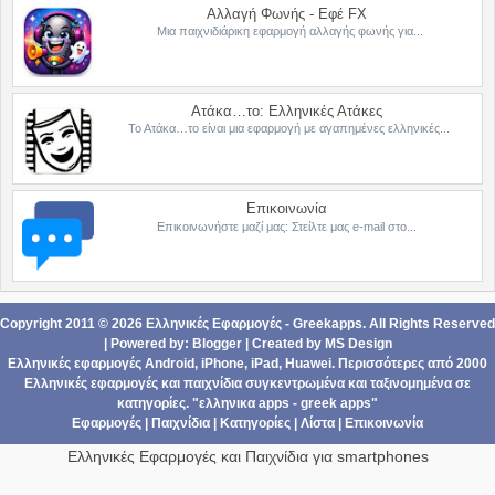
Αλλαγή Φωνής - Εφέ FX
Μια παιχνιδιάρικη εφαρμογή αλλαγής φωνής για...
Ατάκα…το: Ελληνικές Ατάκες
Το Ατάκα…το είναι μια εφαρμογή με αγαπημένες ελληνικές...
Επικοινωνία
Επικοινωνήστε μαζί μας: Στείλτε μας e-mail στο...
Copyright 2011 ©
2026
Ελληνικές Εφαρμογές - Greekapps
. All Rights Reserved
| Powered by:
Blogger
|
Created by
MS Design
Ελληνικές εφαρμογές Android,
iPhone, iPad
,
Ηuawei
. Περισσότερες από 2000
Ελληνικές εφαρμογές
και
παιχνίδια
συγκεντρωμένα και ταξινομημένα σε
κατηγορίες
. "ελληνικα apps - greek apps"
Εφαρμογές
|
Παιχνίδια
|
Κατηγορίες
|
Λίστα
|
Επικοινωνία
Ελληνικές Εφαρμογές και Παιχνίδια για smartphones