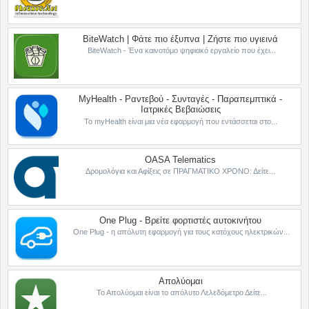
BiteWatch | Φάτε πιο έξυπνα | Ζήστε πιο υγιεινά
BiteWatch - Ένα καινοτόμο ψηφιακό εργαλείο που έχει...
MyHealth - Ραντεβού - Συνταγές - Παραπεμπτικά -
Ιατρικές Βεβαιώσεις
Το myHealth είναι μια νέα εφαρμογή που εντάσσεται στο...
OASA Telematics
Δρομολόγια και Αφίξεις σε ΠΡΑΓΜΑΤΙΚΟ ΧΡΟΝΟ: Δείτε...
One Plug - Βρείτε φορτιστές αυτοκινήτου
One Plug - η απόλυτη εφαρμογή για τους κατόχους ηλεκτρικών...
Απολύομαι
Το Απολύομαι είναι το απόλυτο Λελεδόμετρο Δείτε...