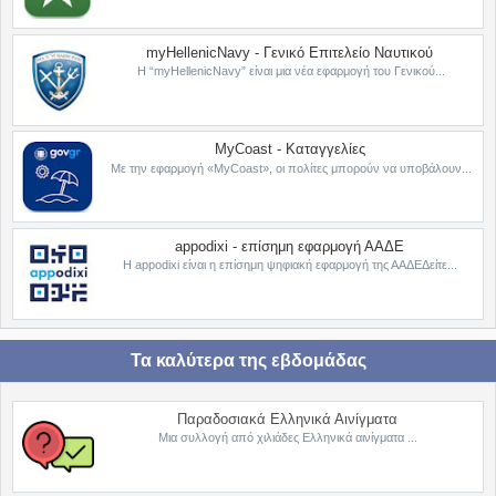
myHellenicNavy - Γενικό Επιτελείο Ναυτικού
Η “myHellenicNavy” είναι μια νέα εφαρμογή του Γενικού...
MyCoast - Καταγγελίες
Με την εφαρμογή «MyCoast», οι πολίτες μπορούν να υποβάλουν...
appodixi - επίσημη εφαρμογή ΑΑΔΕ
Η appodixi είναι η επίσημη ψηφιακή εφαρμογή της ΑΑΔΕΔείτε...
Τα καλύτερα της εβδομάδας
Παραδοσιακά Ελληνικά Αινίγματα
Μια συλλογή από χιλιάδες Ελληνικά αινίγματα ...