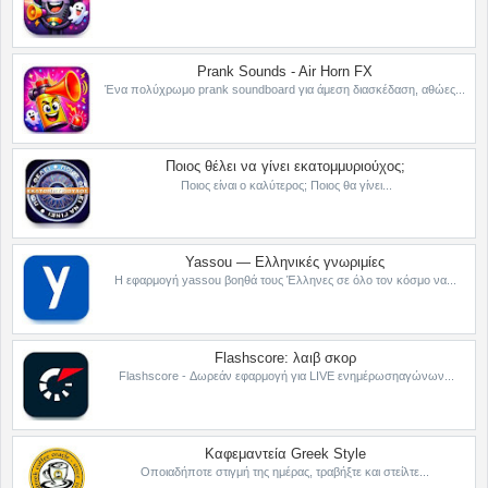
Prank Sounds - Air Horn FX
Ένα πολύχρωμο prank soundboard για άμεση διασκέδαση, αθώες...
Ποιος θέλει να γίνει εκατομμυριούχος;
Ποιος είναι ο καλύτερος; Ποιος θα γίνει...
Yassou — Ελληνικές γνωριμίες
Η εφαρμογή yassou βοηθά τους Έλληνες σε όλο τον κόσμο να...
Flashscore: λαιβ σκορ
Flashscore - Δωρεάν εφαρμογή για LIVE ενημέρωσηαγώνων...
Καφεμαντεία Greek Style
Οποιαδήποτε στιγμή της ημέρας, τραβήξτε και στείλτε...