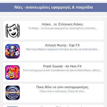
Νέες - ανανεωμένες εφαρμογές & παιχνίδια
Ατάκα…το: Ελληνικές Ατάκες
Το Ατάκα…το είναι μια εφαρμογή με αγαπημένες ελληνικές...
Αλλαγή Φωνής - Εφέ FX
Μια παιχνιδιάρικη εφαρμογή αλλαγής φωνής για Android.Δείτε...
Prank Sounds - Air Horn FX
Ένα πολύχρωμο prank soundboard για άμεση διασκέδαση, αθώες...
Ποιος θέλει να γίνει εκατομμυριούχος;
Ποιος είναι ο καλύτερος; Ποιος θα γίνει...