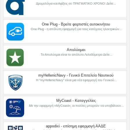
Δρομολόγια και Αφίξεις σε ΠΡΑΓΜΑΤΙΚΟ ΧΡΟΝΟ: Δείτε...
One Plug - Βρείτε φορτιστές αυτοκινήτου
One Plug - η απόλυτη εφαρμογή για τους κατόχους ηλεκτρικών...
Απολύομαι
Το Απολύομαι είναι το απόλυτο Λελεδόμετρο Δείτε...
myHellenicNavy - Γενικό Επιτελείο Ναυτικού
Η “myHellenicNavy” είναι μια νέα εφαρμογή του Γενικού...
MyCoast - Καταγγελίες
Με την εφαρμογή «MyCoast», οι πολίτες μπορούν να υποβάλουν...
appodixi - επίσημη εφαρμογή ΑΑΔΕ