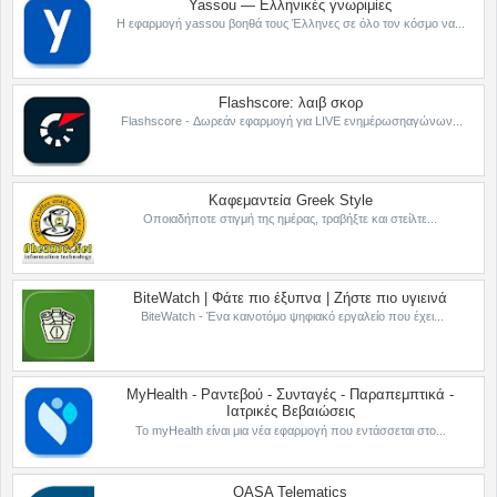
Yassou — Ελληνικές γνωριμίες
Η εφαρμογή yassou βοηθά τους Έλληνες σε όλο τον κόσμο να...
Flashscore: λαιβ σκορ
Flashscore - Δωρεάν εφαρμογή για LIVE ενημέρωσηαγώνων...
Καφεμαντεία Greek Style
Οποιαδήποτε στιγμή της ημέρας, τραβήξτε και στείλτε...
BiteWatch | Φάτε πιο έξυπνα | Ζήστε πιο υγιεινά
BiteWatch - Ένα καινοτόμο ψηφιακό εργαλείο που έχει...
MyHealth - Ραντεβού - Συνταγές - Παραπεμπτικά -
Ιατρικές Βεβαιώσεις
Το myHealth είναι μια νέα εφαρμογή που εντάσσεται στο...
OASA Telematics