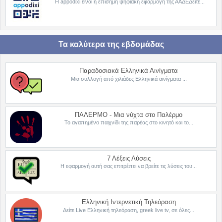
Η appodixi είναι η επίσημη ψηφιακή εφαρμογή της ΑΑΔΕΔείτε...
Τα καλύτερα της εβδομάδας
Παραδοσιακά Ελληνικά Αινίγματα
Μια συλλογή από χιλιάδες Ελληνικά αινίγματα ...
ΠΑΛΕΡΜΟ - Μια νύχτα στο Παλέρμο
Το αγαπημένο παιχνίδι της παρέας στο κινητό και το...
7 Λέξεις Λύσεις
Η εφαρμογή αυτή σας επιτρέπει να βρείτε τις λύσεις του...
Ελληνική Ιντερνετική Τηλεόραση
Δείτε Live Ελληνική τηλεόραση, greek live tv, σε όλες...