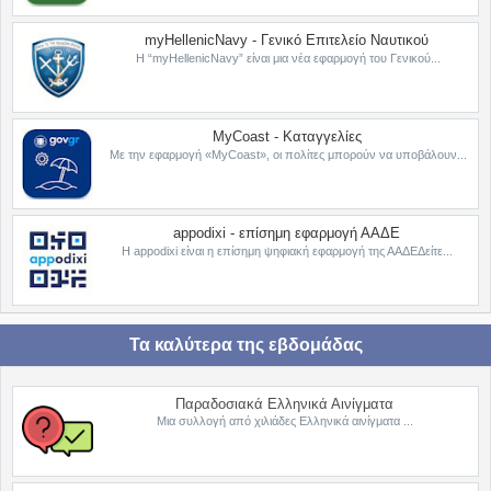
myHellenicNavy - Γενικό Επιτελείο Ναυτικού
Η “myHellenicNavy” είναι μια νέα εφαρμογή του Γενικού...
MyCoast - Καταγγελίες
Με την εφαρμογή «MyCoast», οι πολίτες μπορούν να υποβάλουν...
appodixi - επίσημη εφαρμογή ΑΑΔΕ
Η appodixi είναι η επίσημη ψηφιακή εφαρμογή της ΑΑΔΕΔείτε...
Τα καλύτερα της εβδομάδας
Παραδοσιακά Ελληνικά Αινίγματα
Μια συλλογή από χιλιάδες Ελληνικά αινίγματα ...