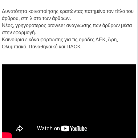
Δυνατότητα κοινοποίησης κρατώντας πατημένο τον τίτλο του
άρθρου, στη λίστα των άρθρων.
Νέος, γρηγορότερος browser ανάγνωσης των άρθρων μέσα
στην εφαρμογή.
Καινούρια εικόνα φόρτωσης για τις ομάδες ΑΕΚ, Άρη,
Ολυμπιακό, Παναθηναϊκό και ΠΑΟΚ