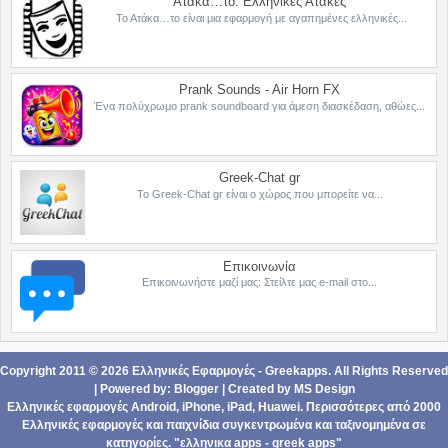
Ατάκα…το: Ελληνικές Ατάκες
Το Ατάκα…το είναι μια εφαρμογή με αγαπημένες ελληνικές...
Prank Sounds - Air Horn FX
Ένα πολύχρωμο prank soundboard για άμεση διασκέδαση, αθώες...
Greek-Chat gr
Το Greek-Chat gr είναι ο χώρος που μπορείτε να...
Επικοινωνία
Επικοινωνήστε μαζί μας: Στείλτε μας e-mail στο...
Copyright 2011 ©
2026
Ελληνικές Εφαρμογές - Greekapps
. All Rights Reserved
| Powered by:
Blogger
|
Created by
MS Design
Ελληνικές εφαρμογές Android,
iPhone, iPad
,
Ηuawei
. Περισσότερες από 2000
Ελληνικές εφαρμογές
και
παιχνίδια
συγκεντρωμένα και ταξινομημένα σε
κατηγορίες
. "ελληνικα apps - greek apps"