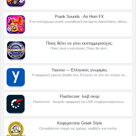
Prank Sounds - Air Horn FX
Ένα πολύχρωμο prank soundboard για άμεση διασκέδαση, αθώες...
Ποιος θέλει να γίνει εκατομμυριούχος;
Ποιος είναι ο καλύτερος; Ποιος θα γίνει...
Yassou — Ελληνικές γνωριμίες
Η εφαρμογή yassou βοηθά τους Έλληνες σε όλο τον κόσμο να...
Flashscore: λαιβ σκορ
Flashscore - Δωρεάν εφαρμογή για LIVE ενημέρωσηαγώνων...
Καφεμαντεία Greek Style
Οποιαδήποτε στιγμή της ημέρας, τραβήξτε και στείλτε...