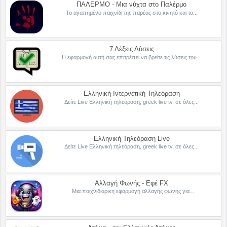
ΠΑΛΕΡΜΟ - Μια νύχτα στο Παλέρμο
Το αγαπημένο παιχνίδι της παρέας στο κινητό και το...
7 Λέξεις Λύσεις
Η εφαρμογή αυτή σας επιτρέπει να βρείτε τις λύσεις του...
Ελληνική Ιντερνετική Τηλεόραση
Δείτε Live Ελληνική τηλεόραση, greek live tv, σε όλες...
Ελληνική Τηλεόραση Live
Δείτε Live Ελληνική τηλεόραση, greek live tv, σε όλες...
Αλλαγή Φωνής - Εφέ FX
Μια παιχνιδιάρικη εφαρμογή αλλαγής φωνής για...