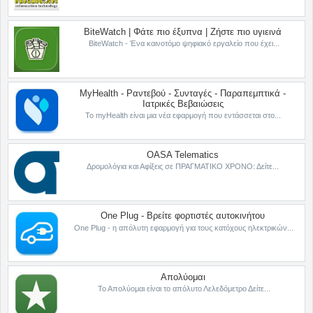
BiteWatch | Φάτε πιο έξυπνα | Ζήστε πιο υγιεινά
BiteWatch - Ένα καινοτόμο ψηφιακό εργαλείο που έχει...
MyHealth - Ραντεβού - Συνταγές - Παραπεμπτικά -
Ιατρικές Βεβαιώσεις
Το myHealth είναι μια νέα εφαρμογή που εντάσσεται στο...
OASA Telematics
Δρομολόγια και Αφίξεις σε ΠΡΑΓΜΑΤΙΚΟ ΧΡΟΝΟ: Δείτε...
One Plug - Βρείτε φορτιστές αυτοκινήτου
One Plug - η απόλυτη εφαρμογή για τους κατόχους ηλεκτρικών...
Απολύομαι
Το Απολύομαι είναι το απόλυτο Λελεδόμετρο Δείτε...