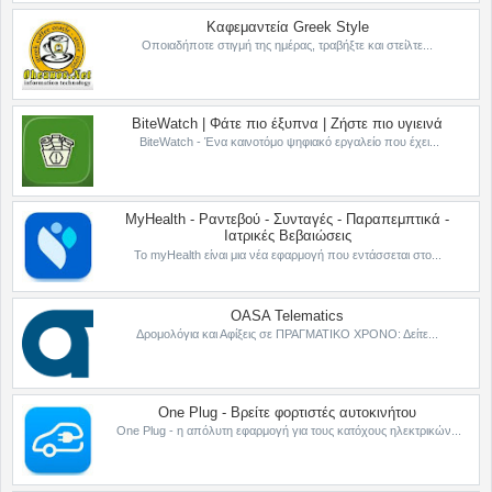
Καφεμαντεία Greek Style
Οποιαδήποτε στιγμή της ημέρας, τραβήξτε και στείλτε...
BiteWatch | Φάτε πιο έξυπνα | Ζήστε πιο υγιεινά
BiteWatch - Ένα καινοτόμο ψηφιακό εργαλείο που έχει...
MyHealth - Ραντεβού - Συνταγές - Παραπεμπτικά -
Ιατρικές Βεβαιώσεις
Το myHealth είναι μια νέα εφαρμογή που εντάσσεται στο...
OASA Telematics
Δρομολόγια και Αφίξεις σε ΠΡΑΓΜΑΤΙΚΟ ΧΡΟΝΟ: Δείτε...
One Plug - Βρείτε φορτιστές αυτοκινήτου
One Plug - η απόλυτη εφαρμογή για τους κατόχους ηλεκτρικών...