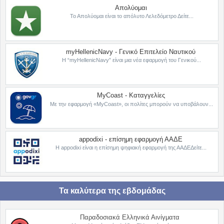
Απολύομαι
Το Απολύομαι είναι το απόλυτο Λελεδόμετρο Δείτε...
myHellenicNavy - Γενικό Επιτελείο Ναυτικού
Η “myHellenicNavy” είναι μια νέα εφαρμογή του Γενικού...
MyCoast - Καταγγελίες
Με την εφαρμογή «MyCoast», οι πολίτες μπορούν να υποβάλουν...
appodixi - επίσημη εφαρμογή ΑΑΔΕ
Η appodixi είναι η επίσημη ψηφιακή εφαρμογή της ΑΑΔΕΔείτε...
Τα καλύτερα της εβδομάδας
Παραδοσιακά Ελληνικά Αινίγματα