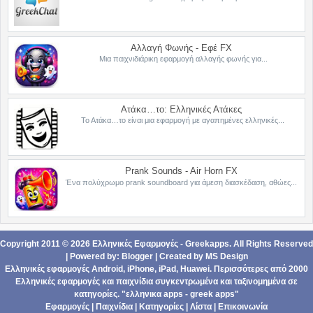
Αλλαγή Φωνής - Εφέ FX
Μια παιχνιδιάρικη εφαρμογή αλλαγής φωνής για...
Ατάκα…το: Ελληνικές Ατάκες
Το Ατάκα…το είναι μια εφαρμογή με αγαπημένες ελληνικές...
Prank Sounds - Air Horn FX
Ένα πολύχρωμο prank soundboard για άμεση διασκέδαση, αθώες...
Copyright 2011 ©
2026
Ελληνικές Εφαρμογές - Greekapps
. All Rights Reserved
| Powered by:
Blogger
|
Created by
MS Design
Ελληνικές εφαρμογές Android,
iPhone, iPad
,
Ηuawei
. Περισσότερες από 2000
Ελληνικές εφαρμογές
και
παιχνίδια
συγκεντρωμένα και ταξινομημένα σε
κατηγορίες
. "ελληνικα apps - greek apps"
Εφαρμογές
|
Παιχνίδια
|
Κατηγορίες
|
Λίστα
|
Επικοινωνία