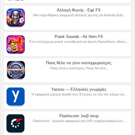
Αλλαγή Φωνής - Εφέ FX
Μια παιχνιδιάρικη εφαρμογή αλλαγής φωνής για Android.Δείτε...
Prank Sounds - Air Horn FX
Ένα πολύχρωμο prank soundboard για άμεση διασκέδαση, αθώες...
Ποιος θέλει να γίνει εκατομμυριούχος;
Ποιος είναι ο καλύτερος; Ποιος θα γίνει...
Yassou — Ελληνικές γνωριμίες
Η εφαρμογή yassou βοηθά τους Έλληνες σε όλο τον κόσμο να...
Flashscore: λαιβ σκορ
Flashscore - Δωρεάν εφαρμογή για LIVE ενημέρωσηαγώνων...