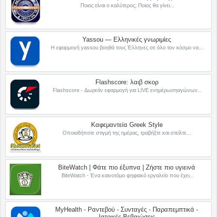
Ποιος είναι ο καλύτερος; Ποιος θα γίνει...
Yassou — Ελληνικές γνωριμίες
Η εφαρμογή yassou βοηθά τους Έλληνες σε όλο τον κόσμο να...
Flashscore: λαιβ σκορ
Flashscore - Δωρεάν εφαρμογή για LIVE ενημέρωσηαγώνων...
Καφεμαντεία Greek Style
Οποιαδήποτε στιγμή της ημέρας, τραβήξτε και στείλτε...
BiteWatch | Φάτε πιο έξυπνα | Ζήστε πιο υγιεινά
BiteWatch - Ένα καινοτόμο ψηφιακό εργαλείο που έχει...
MyHealth - Ραντεβού - Συνταγές - Παραπεμπτικά -
Ιατρικές Βεβαιώσεις