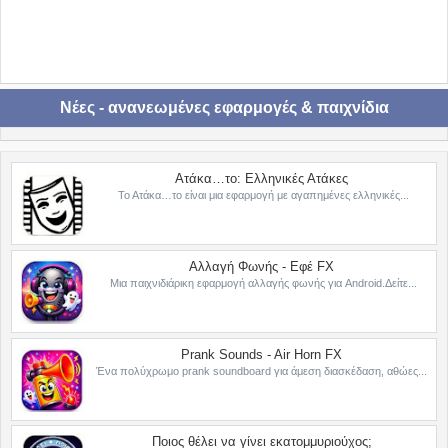
Νέες - ανανεωμένες εφαρμογές & παιχνίδια
Ατάκα…το: Ελληνικές Ατάκες
Το Ατάκα…το είναι μια εφαρμογή με αγαπημένες ελληνικές...
Αλλαγή Φωνής - Εφέ FX
Μια παιχνιδιάρικη εφαρμογή αλλαγής φωνής για Android.Δείτε...
Prank Sounds - Air Horn FX
Ένα πολύχρωμο prank soundboard για άμεση διασκέδαση, αθώες...
Ποιος θέλει να γίνει εκατομμυριούχος;