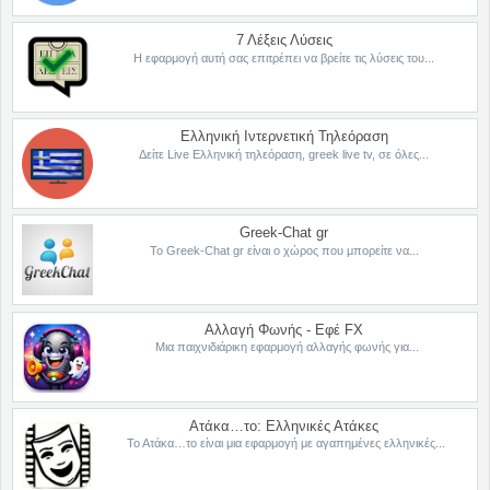
7 Λέξεις Λύσεις
Η εφαρμογή αυτή σας επιτρέπει να βρείτε τις λύσεις του...
Ελληνική Ιντερνετική Τηλεόραση
Δείτε Live Ελληνική τηλεόραση, greek live tv, σε όλες...
Greek-Chat gr
Το Greek-Chat gr είναι ο χώρος που μπορείτε να...
Αλλαγή Φωνής - Εφέ FX
Μια παιχνιδιάρικη εφαρμογή αλλαγής φωνής για...
Ατάκα…το: Ελληνικές Ατάκες
Το Ατάκα…το είναι μια εφαρμογή με αγαπημένες ελληνικές...