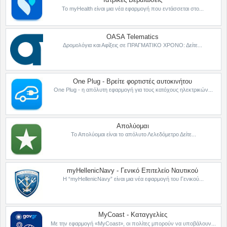
Το myHealth είναι μια νέα εφαρμογή που εντάσσεται στο...
OASA Telematics
Δρομολόγια και Αφίξεις σε ΠΡΑΓΜΑΤΙΚΟ ΧΡΟΝΟ: Δείτε...
One Plug - Βρείτε φορτιστές αυτοκινήτου
One Plug - η απόλυτη εφαρμογή για τους κατόχους ηλεκτρικών...
Απολύομαι
Το Απολύομαι είναι το απόλυτο Λελεδόμετρο Δείτε...
myHellenicNavy - Γενικό Επιτελείο Ναυτικού
Η “myHellenicNavy” είναι μια νέα εφαρμογή του Γενικού...
MyCoast - Καταγγελίες
Με την εφαρμογή «MyCoast», οι πολίτες μπορούν να υποβάλουν...