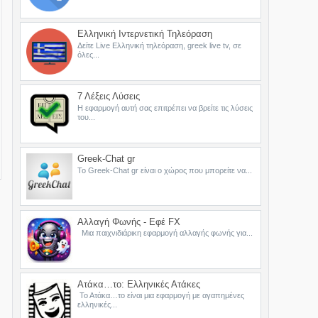
Ελληνική Ιντερνετική Τηλεόραση
Δείτε Live Ελληνική τηλεόραση, greek live tv, σε
όλες...
7 Λέξεις Λύσεις
Η εφαρμογή αυτή σας επιτρέπει να βρείτε τις λύσεις
του...
Greek-Chat gr
Το Greek-Chat gr είναι ο χώρος που μπορείτε να...
Αλλαγή Φωνής - Εφέ FX
Μια παιχνιδιάρικη εφαρμογή αλλαγής φωνής για...
Ατάκα…το: Ελληνικές Ατάκες
Το Ατάκα…το είναι μια εφαρμογή με αγαπημένες
ελληνικές...