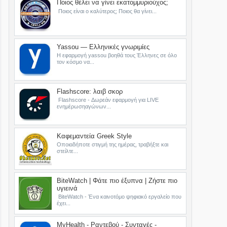
Ποιος θέλει να γίνει εκατομμυριούχος;
Ποιος είναι ο καλύτερος; Ποιος θα γίνει...
Yassou — Ελληνικές γνωριμίες
Η εφαρμογή yassou βοηθά τους Έλληνες σε όλο
τον κόσμο να...
Flashscore: λαιβ σκορ
Flashscore - Δωρεάν εφαρμογή για LIVE
ενημέρωσηαγώνων...
Καφεμαντεία Greek Style
Οποιαδήποτε στιγμή της ημέρας, τραβήξτε και
στείλτε...
BiteWatch | Φάτε πιο έξυπνα | Ζήστε πιο
υγιεινά
BiteWatch - Ένα καινοτόμο ψηφιακό εργαλείο που
έχει...
MyHealth - Ραντεβού - Συνταγές -