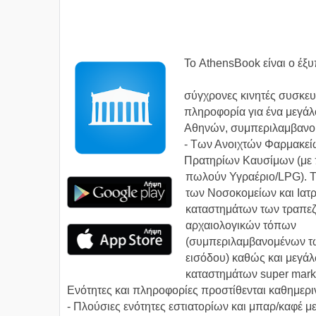
Το AthensBook είναι ο έξ
σύγχρονες κινητές συσκευ
πληροφορία για ένα μεγάλ
Αθηνών, συμπεριλαμβανο
- Των Ανοιχτών Φαρμακείω
Πρατηρίων Καυσίμων (με
πωλούν Υγραέριο/LPG). Τ
των Νοσοκομείων και Ιατρ
καταστημάτων των τραπεζ
αρχαιολογικών τόπων
(συμπεριλαμβανομένων τ
εισόδου) καθώς και μεγά
καταστημάτων super mark
Ενότητες και πληροφορίες προστίθενται καθημερι
- Πλούσιες ενότητες εστιατορίων και μπαρ/καφέ μ