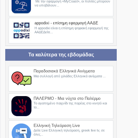
Με την εφαρμογή «MyCoast», οι πολίτες μπορούν
να υποβάλουν...
appodixi - επίσημη εφαρμογή ΑΑΔΕ
Η appodixi είναι η επίσημη ψηφιακή εφαρμογή της
ΑΑΔΕΔείτε...
Τα καλύτερα της εβδομάδας
Παραδοσιακά Ελληνικά Αινίγματα
Μια συλλογή από χιλιάδες Ελληνικά αινίγματα ...
ΠΑΛΕΡΜΟ - Μια νύχτα στο Παλέρμο
Το αγαπημένο παιχνίδι της παρέας στο κινητό και
το...
Ελληνική Τηλεόραση Live
Δείτε Live Ελληνική τηλεόραση, greek live tv, σε
όλες...