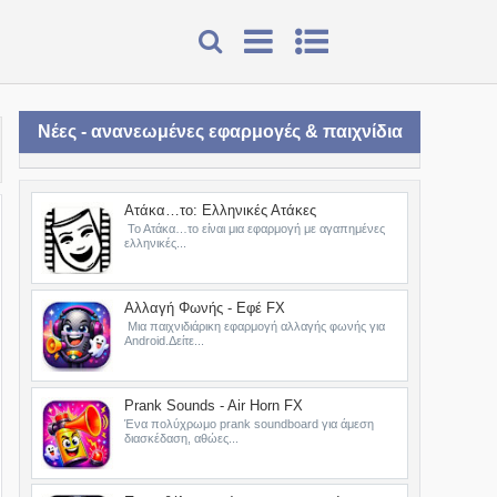
Νέες - ανανεωμένες εφαρμογές & παιχνίδια
Ατάκα…το: Ελληνικές Ατάκες
Το Ατάκα…το είναι μια εφαρμογή με αγαπημένες
ελληνικές...
Αλλαγή Φωνής - Εφέ FX
Μια παιχνιδιάρικη εφαρμογή αλλαγής φωνής για
Android.Δείτε...
Prank Sounds - Air Horn FX
Ένα πολύχρωμο prank soundboard για άμεση
διασκέδαση, αθώες...