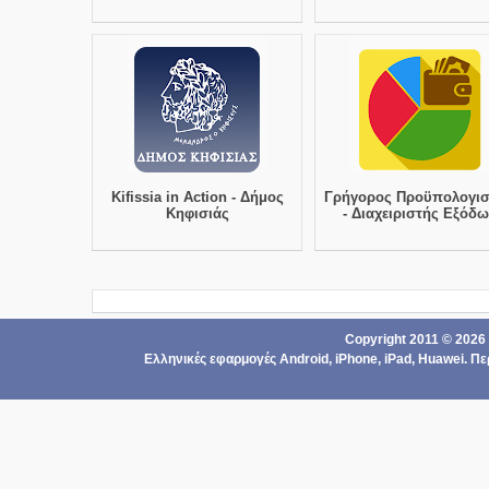
Kifissia in Action - Δήμος
Γρήγορος Προϋπολογι
Κηφισιάς
- Διαχειριστής Εξόδ
Copyright 2011 ©
2026
Ελληνικές εφαρμογές Android,
iPhone, iPad
,
Ηuawei
. Π