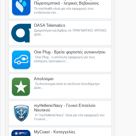
Παραπεμπτικά - Ιατρικές Βεβαιώσεις
Το myHealth είναι μια νέα εφαρμογή που
εντάσσεται στο...
OASA Telematics
Δρομολόγια και Αφίξεις σε ΠΡΑΓΜΑΤΙΚΟ ΧΡΟΝΟ:
Δείτε...
One Plug - Βρείτε φορτιστές αυτοκινήτου
One Plug - η απόλυτη εφαρμογή για τους
κατόχους ηλεκτρικών...
Απολύομαι
Το Απολύομαι είναι το απόλυτο Λελεδόμετρο
Δείτε...
myHellenicNavy - Γενικό Επιτελείο
Ναυτικού
Η “myHellenicNavy” είναι μια νέα εφαρμογή του
Γενικού...
MyCoast - Καταγγελίες