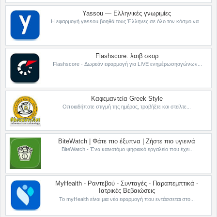
Yassou — Ελληνικές γνωριμίες
Η εφαρμογή yassou βοηθά τους Έλληνες σε όλο τον κόσμο να...
Flashscore: λαιβ σκορ
Flashscore - Δωρεάν εφαρμογή για LIVE ενημέρωσηαγώνων...
Καφεμαντεία Greek Style
Οποιαδήποτε στιγμή της ημέρας, τραβήξτε και στείλτε...
BiteWatch | Φάτε πιο έξυπνα | Ζήστε πιο υγιεινά
BiteWatch - Ένα καινοτόμο ψηφιακό εργαλείο που έχει...
MyHealth - Ραντεβού - Συνταγές - Παραπεμπτικά -
Ιατρικές Βεβαιώσεις
Το myHealth είναι μια νέα εφαρμογή που εντάσσεται στο...