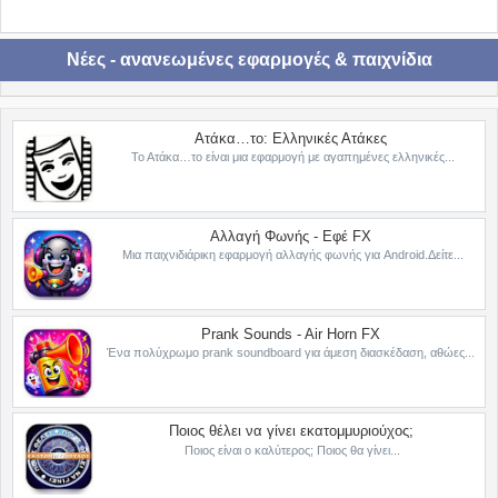
Νέες - ανανεωμένες εφαρμογές & παιχνίδια
Ατάκα…το: Ελληνικές Ατάκες
Το Ατάκα…το είναι μια εφαρμογή με αγαπημένες ελληνικές...
Αλλαγή Φωνής - Εφέ FX
Μια παιχνιδιάρικη εφαρμογή αλλαγής φωνής για Android.Δείτε...
Prank Sounds - Air Horn FX
Ένα πολύχρωμο prank soundboard για άμεση διασκέδαση, αθώες...
Ποιος θέλει να γίνει εκατομμυριούχος;
Ποιος είναι ο καλύτερος; Ποιος θα γίνει...