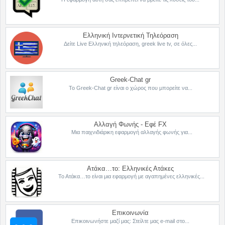
Ελληνική Ιντερνετική Τηλεόραση
Δείτε Live Ελληνική τηλεόραση, greek live tv, σε όλες...
Greek-Chat gr
Το Greek-Chat gr είναι ο χώρος που μπορείτε να...
Αλλαγή Φωνής - Εφέ FX
Μια παιχνιδιάρικη εφαρμογή αλλαγής φωνής για...
Ατάκα…το: Ελληνικές Ατάκες
Το Ατάκα…το είναι μια εφαρμογή με αγαπημένες ελληνικές...
Επικοινωνία
Επικοινωνήστε μαζί μας: Στείλτε μας e-mail στο...