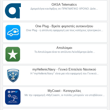
OASA Telematics
Δρομολόγια και Αφίξεις σε ΠΡΑΓΜΑΤΙΚΟ ΧΡΟΝΟ: Δείτε...
One Plug - Βρείτε φορτιστές αυτοκινήτου
One Plug - η απόλυτη εφαρμογή για τους κατόχους ηλεκτρικών...
Απολύομαι
Το Απολύομαι είναι το απόλυτο Λελεδόμετρο Δείτε...
myHellenicNavy - Γενικό Επιτελείο Ναυτικού
Η “myHellenicNavy” είναι μια νέα εφαρμογή του Γενικού...
MyCoast - Καταγγελίες
Με την εφαρμογή «MyCoast», οι πολίτες μπορούν να υποβάλουν...