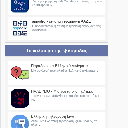
Με την εφαρμογή «MyCoast», οι πολίτες μπορούν
να υποβάλουν...
appodixi - επίσημη εφαρμογή ΑΑΔΕ
Η appodixi είναι η επίσημη ψηφιακή εφαρμογή της
ΑΑΔΕΔείτε...
Τα καλύτερα της εβδομάδας
Παραδοσιακά Ελληνικά Αινίγματα
Μια συλλογή από χιλιάδες Ελληνικά αινίγματα ...
ΠΑΛΕΡΜΟ - Μια νύχτα στο Παλέρμο
Το αγαπημένο παιχνίδι της παρέας στο κινητό και
το...
Ελληνική Τηλεόραση Live
Δείτε Live Ελληνική τηλεόραση, greek live tv, σε
όλες...