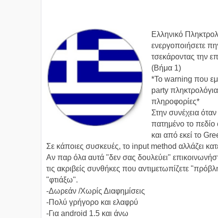
Ελληνικό Πληκτρολ
ενεργοποιήσετε πη
τσεκάροντας την επ
(Βήμα 1)
*Το warning που εμ
party πληκτρολόγια
πληροφορίες*
Στην συνέχεια όταν 
πατημένο το πεδίο 
και από εκεί το Gr
Σε κάποιες συσκευές, το input method αλλάζει κατε
Αν παρ όλα αυτά "δεν σας δουλεύει" επικοινωνήστ
τις ακριβείς συνθήκες που αντιμετωπίζετε "πρόβλ
"φτιάξω".
-Δωρεάν /Χωρίς Διαφημίσεις
-Πολύ γρήγορο και ελαφρύ
-Για android 1.5 και άνω