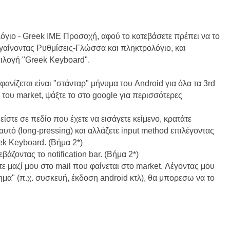
όγιο - Greek IME Προσοχή, αφού το κατεβάσετε πρέπει να το
γαίνοντας Ρυθμίσεις-Γλώσσα και πληκτρολόγιο, και
ιλογή "Greek Keyboard".
φανίζεται είναι "στάνταρ" μήνυμα του Android για όλα τα 3rd
 του market, ψάξτε το στο google για περισσότερες
είστε σε πεδίο που έχετε να εισάγετε κείμενο, κρατάτε
αυτό (long-pressing) και αλλάζετε input method επιλέγοντας
eek Keyboard. (Βήμα 2*)
βάζοντας το notification bar. (Βήμα 2*)
ε μαζί μου στο mail που φαίνεται στο market. Λέγοντας μου
ημα" (π.χ. συσκευή, έκδοση android κτλ), θα μπορεσω να το