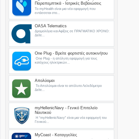
Παραπεμπτικά - Ιατρικές Βεβαιώσεις
Το myHealth είναι μια νέα εφαρμογή που
εντάσσεται στο...
OASA Telematics
Δρομολόγια και Αφίξεις σε ΠΡΑΓΜΑΤΙΚΟ ΧΡΟΝΟ:
Δείτε...
One Plug - Βρείτε φορτιστές αυτοκινήτου
One Plug - η απόλυτη εφαρμογή για τους
κατόχους ηλεκτρικών...
Απολύομαι
Το Απολύομαι είναι το απόλυτο Λελεδόμετρο
Δείτε...
myHellenicNavy - Γενικό Επιτελείο
Ναυτικού
Η “myHellenicNavy” είναι μια νέα εφαρμογή του
Γενικού...
MyCoast - Καταγγελίες