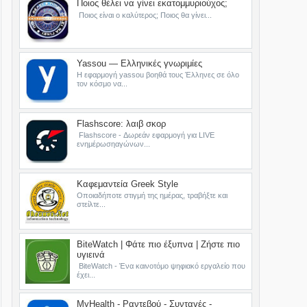
Ποιος θέλει να γίνει εκατομμυριούχος;
Ποιος είναι ο καλύτερος; Ποιος θα γίνει...
Yassou — Ελληνικές γνωριμίες
Η εφαρμογή yassou βοηθά τους Έλληνες σε όλο
τον κόσμο να...
Flashscore: λαιβ σκορ
Flashscore - Δωρεάν εφαρμογή για LIVE
ενημέρωσηαγώνων...
Καφεμαντεία Greek Style
Οποιαδήποτε στιγμή της ημέρας, τραβήξτε και
στείλτε...
BiteWatch | Φάτε πιο έξυπνα | Ζήστε πιο
υγιεινά
BiteWatch - Ένα καινοτόμο ψηφιακό εργαλείο που
έχει...
MyHealth - Ραντεβού - Συνταγές -