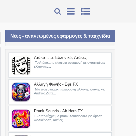
Νέες - ανανεωμένες εφαρμογές & παιχνίδια
Ατάκα…το: Ελληνικές Ατάκες
Το Ατάκα…το είναι μια εφαρμογή με αγαπημένες
ελληνικές...
Αλλαγή Φωνής - Εφέ FX
Μια παιχνιδιάρικη εφαρμογή αλλαγής φωνής για
Android.Δείτε...
Prank Sounds - Air Horn FX
Ένα πολύχρωμο prank soundboard για άμεση
διασκέδαση, αθώες...