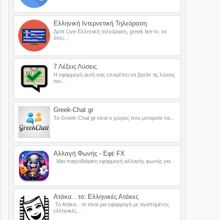
Ελληνική Ιντερνετική Τηλεόραση
Δείτε Live Ελληνική τηλεόραση, greek live tv, σε
όλες...
7 Λέξεις Λύσεις
Η εφαρμογή αυτή σας επιτρέπει να βρείτε τις λύσεις
του...
Greek-Chat gr
Το Greek-Chat gr είναι ο χώρος που μπορείτε να...
Αλλαγή Φωνής - Εφέ FX
Μια παιχνιδιάρικη εφαρμογή αλλαγής φωνής για...
Ατάκα…το: Ελληνικές Ατάκες
Το Ατάκα…το είναι μια εφαρμογή με αγαπημένες
ελληνικές...