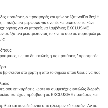
ια δες προτάσεις & προσφορές και ψώνισε έξυπνα!Για δες! Η
δες τι παίζει, ενημερώσου για events και promotions, κάνε
πιχειρήσεις για να μπορείς να λαμβάνεις EXCLUSIVE
νισε έξυπνα μετατρέποντας το κινητό σου σε πορτοφόλι με
νια!
τρόπους:
πρόσφατες, τις πιο δημοφιλείς ή τις προτάσεις / προσφορές
έρει
ου βρίσκεσαι στο χάρτη ή από το σημείο όπου θέλεις να πας
ειδιά!
ένες σου επιχειρήσεις, ώστε να συμμετέχεις εντελώς δωρεάν
οιείσαι και έχεις πρόσβαση σε EXCLUSIVE προτάσεις και
αριθμό και συνοδεύονται από ηλεκτρονικό κουπόνι. Αν σε