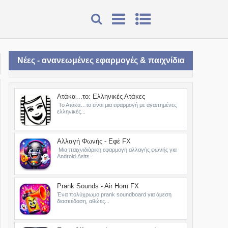
Νέες - ανανεωμένες εφαρμογές & παιχνίδια
Ατάκα…το: Ελληνικές Ατάκες
Το Ατάκα…το είναι μια εφαρμογή με αγαπημένες
ελληνικές...
Αλλαγή Φωνής - Εφέ FX
Μια παιχνιδιάρικη εφαρμογή αλλαγής φωνής για
Android.Δείτε...
Prank Sounds - Air Horn FX
Ένα πολύχρωμο prank soundboard για άμεση
διασκέδαση, αθώες...