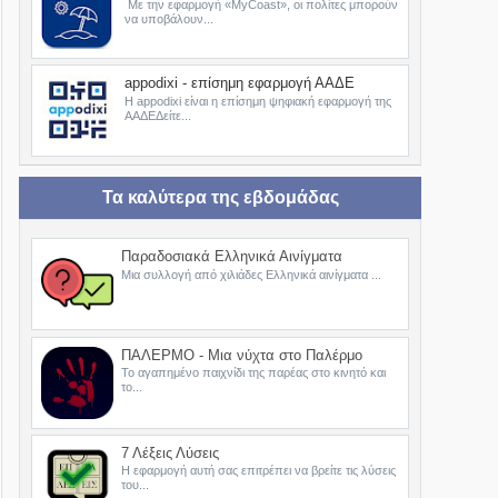
Με την εφαρμογή «MyCoast», οι πολίτες μπορούν
να υποβάλουν...
appodixi - επίσημη εφαρμογή ΑΑΔΕ
Η appodixi είναι η επίσημη ψηφιακή εφαρμογή της
ΑΑΔΕΔείτε...
Τα καλύτερα της εβδομάδας
Παραδοσιακά Ελληνικά Αινίγματα
Μια συλλογή από χιλιάδες Ελληνικά αινίγματα ...
ΠΑΛΕΡΜΟ - Μια νύχτα στο Παλέρμο
Το αγαπημένο παιχνίδι της παρέας στο κινητό και
το...
7 Λέξεις Λύσεις
Η εφαρμογή αυτή σας επιτρέπει να βρείτε τις λύσεις
του...