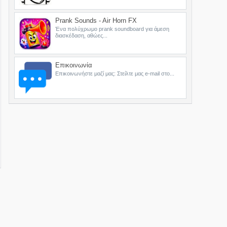
Prank Sounds - Air Horn FX
Ένα πολύχρωμο prank soundboard για άμεση
διασκέδαση, αθώες...
Επικοινωνία
Επικοινωνήστε μαζί μας: Στείλτε μας e-mail στο...