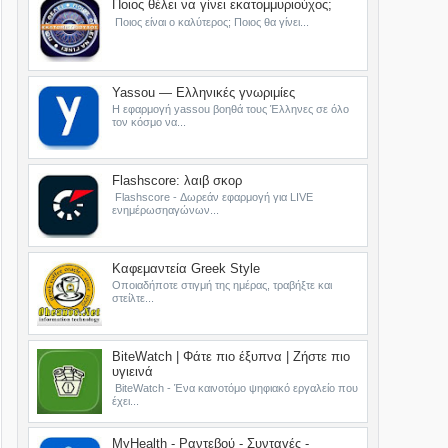
Ποιος θέλει να γίνει εκατομμυριούχος;
Ποιος είναι ο καλύτερος; Ποιος θα γίνει...
Yassou — Ελληνικές γνωριμίες
Η εφαρμογή yassou βοηθά τους Έλληνες σε όλο
τον κόσμο να...
Flashscore: λαιβ σκορ
Flashscore - Δωρεάν εφαρμογή για LIVE
ενημέρωσηαγώνων...
Καφεμαντεία Greek Style
Οποιαδήποτε στιγμή της ημέρας, τραβήξτε και
στείλτε...
BiteWatch | Φάτε πιο έξυπνα | Ζήστε πιο
υγιεινά
BiteWatch - Ένα καινοτόμο ψηφιακό εργαλείο που
έχει...
MyHealth - Ραντεβού - Συνταγές -