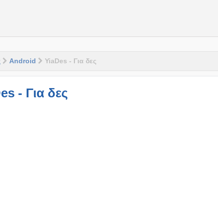
ς
Android
YiaDes - Για δες
es - Για δες