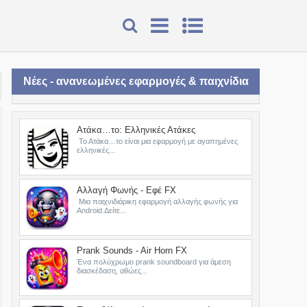
Νέες - ανανεωμένες εφαρμογές & παιχνίδια
Ατάκα…το: Ελληνικές Ατάκες
Το Ατάκα…το είναι μια εφαρμογή με αγαπημένες
ελληνικές...
Αλλαγή Φωνής - Εφέ FX
Μια παιχνιδιάρικη εφαρμογή αλλαγής φωνής για
Android.Δείτε...
Prank Sounds - Air Horn FX
Ένα πολύχρωμο prank soundboard για άμεση
διασκέδαση, αθώες...