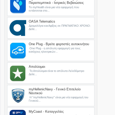
Παραπεμπτικά - Ιατρικές Βεβαιώσεις
Το myHealth είναι μια νέα εφαρμογή που
εντάσσεται στο...
OASA Telematics
Δρομολόγια και Αφίξεις σε ΠΡΑΓΜΑΤΙΚΟ ΧΡΟΝΟ:
Δείτε...
One Plug - Βρείτε φορτιστές αυτοκινήτου
One Plug - η απόλυτη εφαρμογή για τους
κατόχους ηλεκτρικών...
Απολύομαι
Το Απολύομαι είναι το απόλυτο Λελεδόμετρο
Δείτε...
myHellenicNavy - Γενικό Επιτελείο
Ναυτικού
Η “myHellenicNavy” είναι μια νέα εφαρμογή του
Γενικού...
MyCoast - Καταγγελίες