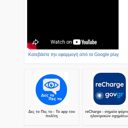
Kατεβάστε την εφαρμογή από το Google play
Δες το Πες το - Το app του
reCharge - σημεία φόρτ
πολίτη
ηλεκτρικών οχημάτω