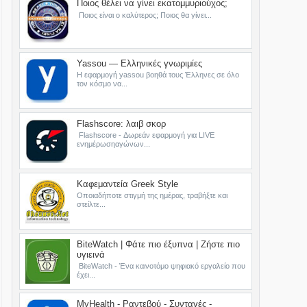
Ποιος θέλει να γίνει εκατομμυριούχος;
Ποιος είναι ο καλύτερος; Ποιος θα γίνει...
Yassou — Ελληνικές γνωριμίες
Η εφαρμογή yassou βοηθά τους Έλληνες σε όλο
τον κόσμο να...
Flashscore: λαιβ σκορ
Flashscore - Δωρεάν εφαρμογή για LIVE
ενημέρωσηαγώνων...
Καφεμαντεία Greek Style
Οποιαδήποτε στιγμή της ημέρας, τραβήξτε και
στείλτε...
BiteWatch | Φάτε πιο έξυπνα | Ζήστε πιο
υγιεινά
BiteWatch - Ένα καινοτόμο ψηφιακό εργαλείο που
έχει...
MyHealth - Ραντεβού - Συνταγές -