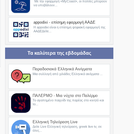
Με την εφαρμογή «MyCoast», οι πολίτες μπορούν
να υποβάλουν...
appodixi - επίσημη εφαρμογή ΑΑΔΕ
Η appodixi είναι η επίσημη ψηφιακή εφαρμογή της
ΑΑΔΕΔείτε...
Τα καλύτερα της εβδομάδας
Παραδοσιακά Ελληνικά Αινίγματα
Μια συλλογή από χιλιάδες Ελληνικά αινίγματα ...
ΠΑΛΕΡΜΟ - Μια νύχτα στο Παλέρμο
Το αγαπημένο παιχνίδι της παρέας στο κινητό και
το...
Ελληνική Τηλεόραση Live
Δείτε Live Ελληνική τηλεόραση, greek live tv, σε
όλες...