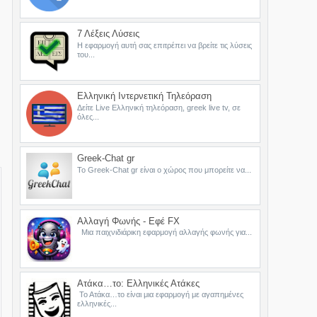
7 Λέξεις Λύσεις
Η εφαρμογή αυτή σας επιτρέπει να βρείτε τις λύσεις
του...
Ελληνική Ιντερνετική Τηλεόραση
Δείτε Live Ελληνική τηλεόραση, greek live tv, σε
όλες...
Greek-Chat gr
Το Greek-Chat gr είναι ο χώρος που μπορείτε να...
Αλλαγή Φωνής - Εφέ FX
Μια παιχνιδιάρικη εφαρμογή αλλαγής φωνής για...
Ατάκα…το: Ελληνικές Ατάκες
Το Ατάκα…το είναι μια εφαρμογή με αγαπημένες
ελληνικές...