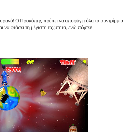
υρανό! Ο Προκόπης πρέπει να αποφύγει όλα τα συντρίμμια
ι να φτάσει τη μέγιστη ταχύτητα, ενώ πέφτει!