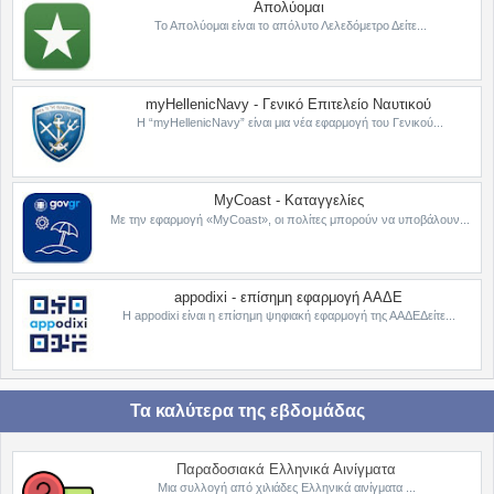
Απολύομαι
Το Απολύομαι είναι το απόλυτο Λελεδόμετρο Δείτε...
myHellenicNavy - Γενικό Επιτελείο Ναυτικού
Η “myHellenicNavy” είναι μια νέα εφαρμογή του Γενικού...
MyCoast - Καταγγελίες
Με την εφαρμογή «MyCoast», οι πολίτες μπορούν να υποβάλουν...
appodixi - επίσημη εφαρμογή ΑΑΔΕ
Η appodixi είναι η επίσημη ψηφιακή εφαρμογή της ΑΑΔΕΔείτε...
Τα καλύτερα της εβδομάδας
Παραδοσιακά Ελληνικά Αινίγματα
Μια συλλογή από χιλιάδες Ελληνικά αινίγματα ...