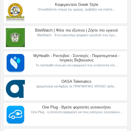
Καφεμαντεία Greek Style
Οποιαδήποτε στιγμή της ημέρας, τραβήξτε και στείλτε...
BiteWatch | Φάτε πιο έξυπνα | Ζήστε πιο υγιεινά
BiteWatch - Ένα καινοτόμο ψηφιακό εργαλείο που έχει...
MyHealth - Ραντεβού - Συνταγές - Παραπεμπτικά -
Ιατρικές Βεβαιώσεις
Το myHealth είναι μια νέα εφαρμογή που εντάσσεται στο...
OASA Telematics
Δρομολόγια και Αφίξεις σε ΠΡΑΓΜΑΤΙΚΟ ΧΡΟΝΟ: Δείτε...
One Plug - Βρείτε φορτιστές αυτοκινήτου
One Plug - η απόλυτη εφαρμογή για τους κατόχους ηλεκτρικών...