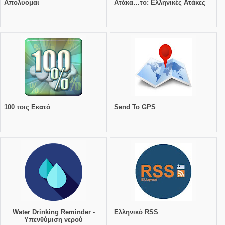
Απολύομαι
Ατάκα…το: Ελληνικές Ατάκες
100 τοις Εκατό
Send To GPS
Water Drinking Reminder -
Ελληνικό RSS
Υπενθύμιση νερού