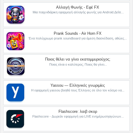
Αλλαγή Φωνής - Εφέ FX
Μια παιχνιδιάρικη εφαρμογή αλλαγής φωνής για Android.Δείτε...
Prank Sounds - Air Horn FX
Ένα πολύχρωμο prank soundboard για άμεση διασκέδαση, αθώες...
Ποιος θέλει να γίνει εκατομμυριούχος;
Ποιος είναι ο καλύτερος; Ποιος θα γίνει...
Yassou — Ελληνικές γνωριμίες
Η εφαρμογή yassou βοηθά τους Έλληνες σε όλο τον κόσμο να...
Flashscore: λαιβ σκορ
Flashscore - Δωρεάν εφαρμογή για LIVE ενημέρωσηαγώνων...