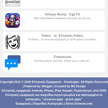
Αλλαγή Φωνής - Εφέ FX
Μια παιχνιδιάρικη εφαρμογή αλλαγής φωνής για...
Ατάκα…το: Ελληνικές Ατάκες
Το Ατάκα…το είναι μια εφαρμογή με αγαπημένες ελληνικές...
Επικοινωνία
Επικοινωνήστε μαζί μας: Στείλτε μας e-mail στο...
Copyright 2011 ©
2026
Ελληνικές Εφαρμογές - Greekapps
. All Rights Reserved
| Powered by:
Blogger
|
Created by
MS Design
Ελληνικές εφαρμογές Android,
iPhone, iPad
,
Ηuawei
. Περισσότερες από 2000
Ελληνικές εφαρμογές
και
παιχνίδια
συγκεντρωμένα και ταξινομημένα σε
κατηγορίες
. "ελληνικα apps - greek apps"
Εφαρμογές
|
Παιχνίδια
|
Κατηγορίες
|
Λίστα
|
Επικοινωνία