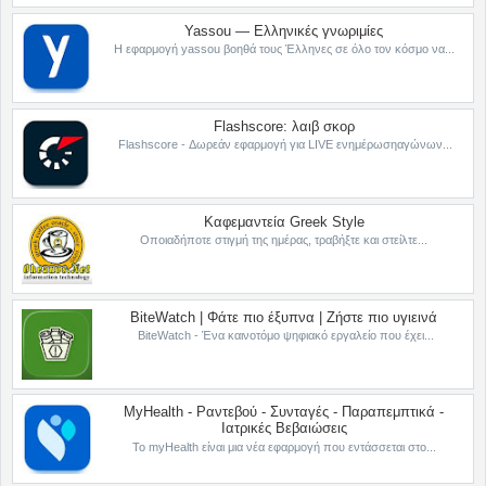
Yassou — Ελληνικές γνωριμίες
Η εφαρμογή yassou βοηθά τους Έλληνες σε όλο τον κόσμο να...
Flashscore: λαιβ σκορ
Flashscore - Δωρεάν εφαρμογή για LIVE ενημέρωσηαγώνων...
Καφεμαντεία Greek Style
Οποιαδήποτε στιγμή της ημέρας, τραβήξτε και στείλτε...
BiteWatch | Φάτε πιο έξυπνα | Ζήστε πιο υγιεινά
BiteWatch - Ένα καινοτόμο ψηφιακό εργαλείο που έχει...
MyHealth - Ραντεβού - Συνταγές - Παραπεμπτικά -
Ιατρικές Βεβαιώσεις
Το myHealth είναι μια νέα εφαρμογή που εντάσσεται στο...