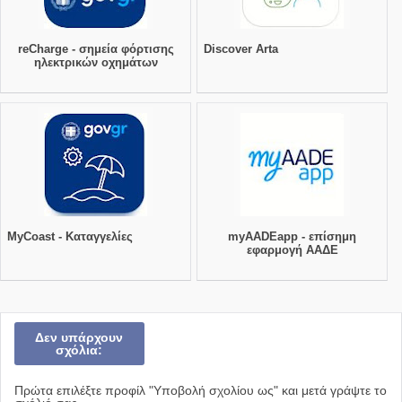
reCharge - σημεία φόρτισης
Discover Arta
ηλεκτρικών οχημάτων
MyCoast - Καταγγελίες
myAADEapp - επίσημη
εφαρμογή ΑΑΔΕ
Δεν υπάρχουν
σχόλια:
Πρώτα επιλέξτε προφίλ "Υποβολή σχολίου ως" και μετά γράψτε το