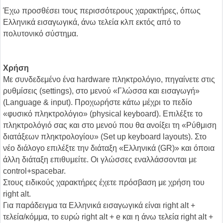
Έχω προσθέσει τους περισσότερους χαρακτήρες, όπως
Ελληνικά εισαγωγικά, άνω τελεία κλπ εκτός από το
πολυτονικό σύστημα.
Χρήση
Με συνδεδεμένο ένα hardware πληκτρολόγιο, πηγαίνετε στις
ρυθμίσεις (settings), στο μενού «Γλώσσα και εισαγωγή»
(Language & input). Προχωρήστε κάτω μέχρι το πεδίο
«φυσικό πληκτρολόγιο» (physical keyboard). Επιλέξτε το
πληκτρολόγιό σας και στο μενού που θα ανοίξει τη «Ρύθμιση
διατάξεων πληκτρολογίου» (Set up keyboard layouts). Στο
νέο διάλογο επιλέξτε την διάταξη «Ελληνικά (GR)» και όποια
άλλη διάταξη επιθυμείτε. Οι γλώσσες εναλλάσσονται με
control+spacebar.
Στους ειδικούς χαρακτήρες έχετε πρόσβαση με χρήση του
right alt.
Για παράδειγμα τα Ελληνικά εισαγωγικά είναι right alt +
τελεία/κόμμα, το ευρώ right alt + e και η άνω τελεία right alt +