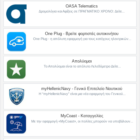
OASA Telematics
Δρομολόγια και Αφίξεις σε ΠΡΑΓΜΑΤΙΚΟ ΧΡΟΝΟ: Δείτε...
One Plug - Βρείτε φορτιστές αυτοκινήτου
One Plug - η απόλυτη εφαρμογή για τους κατόχους ηλεκτρικών...
Απολύομαι
Το Απολύομαι είναι το απόλυτο Λελεδόμετρο Δείτε...
myHellenicNavy - Γενικό Επιτελείο Ναυτικού
Η “myHellenicNavy” είναι μια νέα εφαρμογή του Γενικού...
MyCoast - Καταγγελίες
Με την εφαρμογή «MyCoast», οι πολίτες μπορούν να υποβάλουν...