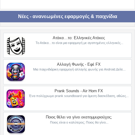
Νέες - ανανεωμένες εφαρμογές & παιχνίδια
Ατάκα…το: Ελληνικές Ατάκες
Το Ατάκα…το είναι μια εφαρμογή με αγαπημένες ελληνικές...
Αλλαγή Φωνής - Εφέ FX
Μια παιχνιδιάρικη εφαρμογή αλλαγής φωνής για Android.Δείτε...
Prank Sounds - Air Horn FX
Ένα πολύχρωμο prank soundboard για άμεση διασκέδαση, αθώες...
Ποιος θέλει να γίνει εκατομμυριούχος;
Ποιος είναι ο καλύτερος; Ποιος θα γίνει...