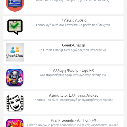
7 Λέξεις Λύσεις
Η εφαρμογή αυτή σας επιτρέπει να βρείτε τις λύσεις του...
Greek-Chat gr
Το Greek-Chat gr είναι ο χώρος που μπορείτε να...
Αλλαγή Φωνής - Εφέ FX
Μια παιχνιδιάρικη εφαρμογή αλλαγής φωνής για...
Ατάκα…το: Ελληνικές Ατάκες
Το Ατάκα…το είναι μια εφαρμογή με αγαπημένες ελληνικές...
Prank Sounds - Air Horn FX
Ένα πολύχρωμο prank soundboard για άμεση διασκέδαση, αθώες...