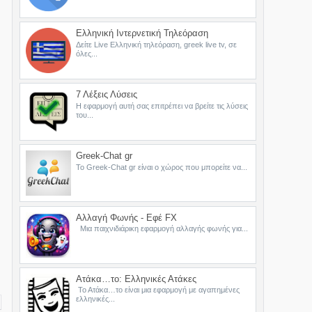
Ελληνική Ιντερνετική Τηλεόραση
Δείτε Live Ελληνική τηλεόραση, greek live tv, σε
όλες...
7 Λέξεις Λύσεις
Η εφαρμογή αυτή σας επιτρέπει να βρείτε τις λύσεις
του...
Greek-Chat gr
Το Greek-Chat gr είναι ο χώρος που μπορείτε να...
Αλλαγή Φωνής - Εφέ FX
Μια παιχνιδιάρικη εφαρμογή αλλαγής φωνής για...
Ατάκα…το: Ελληνικές Ατάκες
Το Ατάκα…το είναι μια εφαρμογή με αγαπημένες
ελληνικές...