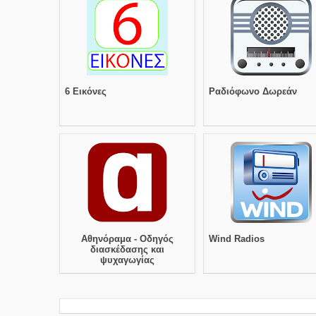
6 Εικόνες
Ραδιόφωνο Δωρεάν
Αθηνόραμα - Oδηγός
Wind Radios
διασκέδασης και
ψυχαγωγίας