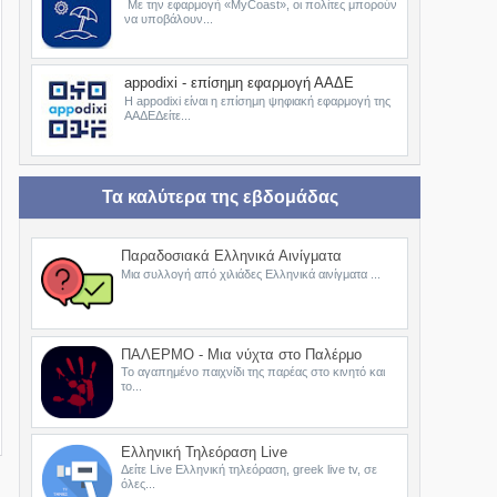
Με την εφαρμογή «MyCoast», οι πολίτες μπορούν
να υποβάλουν...
appodixi - επίσημη εφαρμογή ΑΑΔΕ
Η appodixi είναι η επίσημη ψηφιακή εφαρμογή της
ΑΑΔΕΔείτε...
Τα καλύτερα της εβδομάδας
Παραδοσιακά Ελληνικά Αινίγματα
Μια συλλογή από χιλιάδες Ελληνικά αινίγματα ...
ΠΑΛΕΡΜΟ - Μια νύχτα στο Παλέρμο
Το αγαπημένο παιχνίδι της παρέας στο κινητό και
το...
Ελληνική Τηλεόραση Live
Δείτε Live Ελληνική τηλεόραση, greek live tv, σε
όλες...