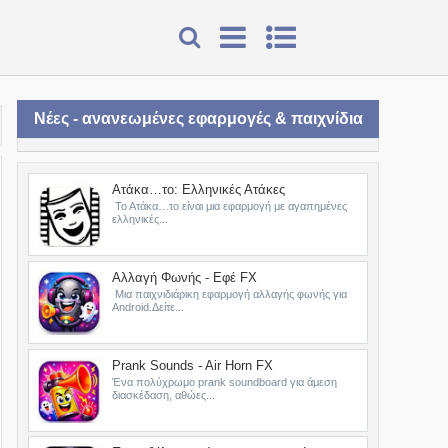
Νέες - ανανεωμένες εφαρμογές & παιχνίδια
Ατάκα…το: Ελληνικές Ατάκες
Το Ατάκα…το είναι μια εφαρμογή με αγαπημένες
ελληνικές...
Αλλαγή Φωνής - Εφέ FX
Μια παιχνιδιάρικη εφαρμογή αλλαγής φωνής για
Android.Δείτε...
Prank Sounds - Air Horn FX
Ένα πολύχρωμο prank soundboard για άμεση
διασκέδαση, αθώες...