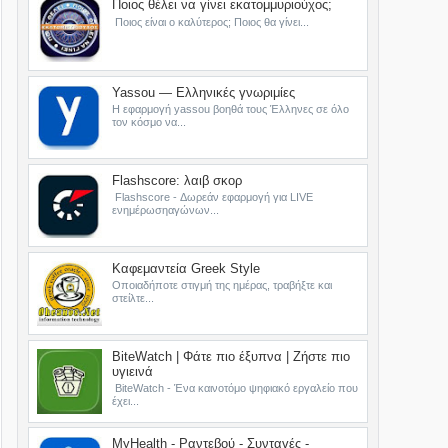
Ποιος θέλει να γίνει εκατομμυριούχος;
Ποιος είναι ο καλύτερος; Ποιος θα γίνει...
Yassou — Ελληνικές γνωριμίες
Η εφαρμογή yassou βοηθά τους Έλληνες σε όλο
τον κόσμο να...
Flashscore: λαιβ σκορ
Flashscore - Δωρεάν εφαρμογή για LIVE
ενημέρωσηαγώνων...
Καφεμαντεία Greek Style
Οποιαδήποτε στιγμή της ημέρας, τραβήξτε και
στείλτε...
BiteWatch | Φάτε πιο έξυπνα | Ζήστε πιο
υγιεινά
BiteWatch - Ένα καινοτόμο ψηφιακό εργαλείο που
έχει...
MyHealth - Ραντεβού - Συνταγές -