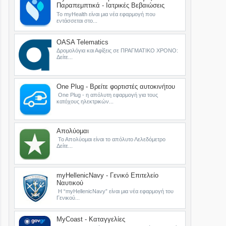
Παραπεμπτικά - Ιατρικές Βεβαιώσεις
Το myHealth είναι μια νέα εφαρμογή που
εντάσσεται στο...
OASA Telematics
Δρομολόγια και Αφίξεις σε ΠΡΑΓΜΑΤΙΚΟ ΧΡΟΝΟ:
Δείτε...
One Plug - Βρείτε φορτιστές αυτοκινήτου
One Plug - η απόλυτη εφαρμογή για τους
κατόχους ηλεκτρικών...
Απολύομαι
Το Απολύομαι είναι το απόλυτο Λελεδόμετρο
Δείτε...
myHellenicNavy - Γενικό Επιτελείο
Ναυτικού
Η “myHellenicNavy” είναι μια νέα εφαρμογή του
Γενικού...
MyCoast - Καταγγελίες