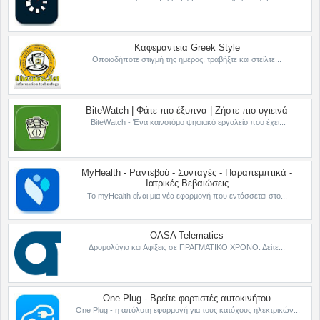
Καφεμαντεία Greek Style
Οποιαδήποτε στιγμή της ημέρας, τραβήξτε και στείλτε...
BiteWatch | Φάτε πιο έξυπνα | Ζήστε πιο υγιεινά
BiteWatch - Ένα καινοτόμο ψηφιακό εργαλείο που έχει...
MyHealth - Ραντεβού - Συνταγές - Παραπεμπτικά -
Ιατρικές Βεβαιώσεις
Το myHealth είναι μια νέα εφαρμογή που εντάσσεται στο...
OASA Telematics
Δρομολόγια και Αφίξεις σε ΠΡΑΓΜΑΤΙΚΟ ΧΡΟΝΟ: Δείτε...
One Plug - Βρείτε φορτιστές αυτοκινήτου
One Plug - η απόλυτη εφαρμογή για τους κατόχους ηλεκτρικών...