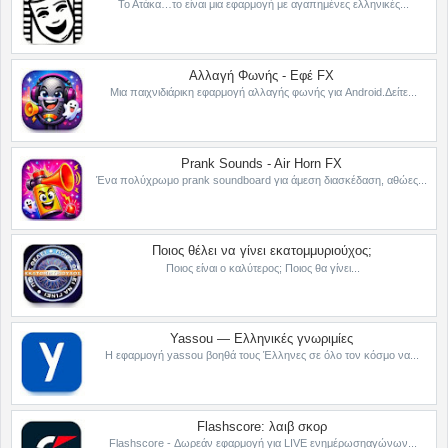
Το Ατάκα…το είναι μια εφαρμογή με αγαπημένες ελληνικές...
Αλλαγή Φωνής - Εφέ FX
Μια παιχνιδιάρικη εφαρμογή αλλαγής φωνής για Android.Δείτε...
Prank Sounds - Air Horn FX
Ένα πολύχρωμο prank soundboard για άμεση διασκέδαση, αθώες...
Ποιος θέλει να γίνει εκατομμυριούχος;
Ποιος είναι ο καλύτερος; Ποιος θα γίνει...
Yassou — Ελληνικές γνωριμίες
Η εφαρμογή yassou βοηθά τους Έλληνες σε όλο τον κόσμο να...
Flashscore: λαιβ σκορ
Flashscore - Δωρεάν εφαρμογή για LIVE ενημέρωσηαγώνων...