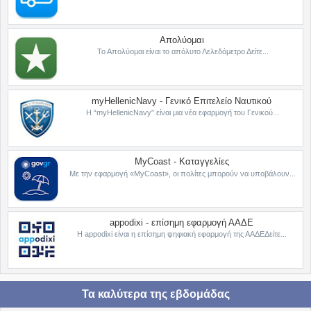
Απολύομαι
Το Απολύομαι είναι το απόλυτο Λελεδόμετρο Δείτε...
myHellenicNavy - Γενικό Επιτελείο Ναυτικού
Η “myHellenicNavy” είναι μια νέα εφαρμογή του Γενικού...
MyCoast - Καταγγελίες
Με την εφαρμογή «MyCoast», οι πολίτες μπορούν να υποβάλουν...
appodixi - επίσημη εφαρμογή ΑΑΔΕ
Η appodixi είναι η επίσημη ψηφιακή εφαρμογή της ΑΑΔΕΔείτε...
Τα καλύτερα της εβδομάδας