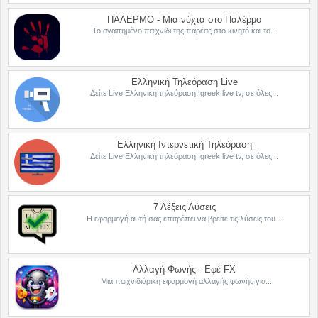
ΠΑΛΕΡΜΟ - Μια νύχτα στο Παλέρμο
Το αγαπημένο παιχνίδι της παρέας στο κινητό και το...
Ελληνική Τηλεόραση Live
Δείτε Live Ελληνική τηλεόραση, greek live tv, σε όλες...
Ελληνική Ιντερνετική Τηλεόραση
Δείτε Live Ελληνική τηλεόραση, greek live tv, σε όλες...
7 Λέξεις Λύσεις
Η εφαρμογή αυτή σας επιτρέπει να βρείτε τις λύσεις του...
Αλλαγή Φωνής - Εφέ FX
Μια παιχνιδιάρικη εφαρμογή αλλαγής φωνής για...