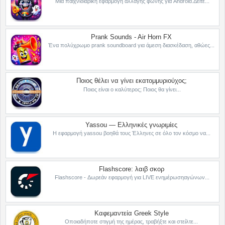
Μια παιχνιδιάρικη εφαρμογή αλλαγής φωνής για Android.Δείτε...
Prank Sounds - Air Horn FX
Ένα πολύχρωμο prank soundboard για άμεση διασκέδαση, αθώες...
Ποιος θέλει να γίνει εκατομμυριούχος;
Ποιος είναι ο καλύτερος; Ποιος θα γίνει...
Yassou — Ελληνικές γνωριμίες
Η εφαρμογή yassou βοηθά τους Έλληνες σε όλο τον κόσμο να...
Flashscore: λαιβ σκορ
Flashscore - Δωρεάν εφαρμογή για LIVE ενημέρωσηαγώνων...
Καφεμαντεία Greek Style
Οποιαδήποτε στιγμή της ημέρας, τραβήξτε και στείλτε...