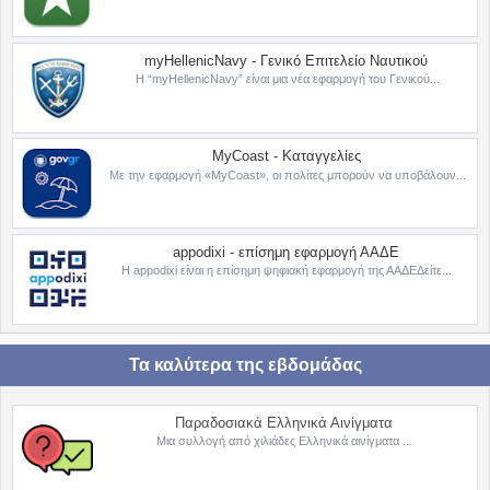
myHellenicNavy - Γενικό Επιτελείο Ναυτικού
Η “myHellenicNavy” είναι μια νέα εφαρμογή του Γενικού...
MyCoast - Καταγγελίες
Με την εφαρμογή «MyCoast», οι πολίτες μπορούν να υποβάλουν...
appodixi - επίσημη εφαρμογή ΑΑΔΕ
Η appodixi είναι η επίσημη ψηφιακή εφαρμογή της ΑΑΔΕΔείτε...
Τα καλύτερα της εβδομάδας
Παραδοσιακά Ελληνικά Αινίγματα
Μια συλλογή από χιλιάδες Ελληνικά αινίγματα ...