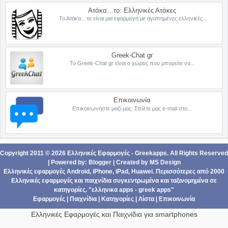
Ατάκα…το: Ελληνικές Ατάκες
Το Ατάκα…το είναι μια εφαρμογή με αγαπημένες ελληνικές...
Greek-Chat gr
Το Greek-Chat gr είναι ο χώρος που μπορείτε να...
Επικοινωνία
Επικοινωνήστε μαζί μας: Στείλτε μας e-mail στο...
Copyright 2011 ©
2026
Ελληνικές Εφαρμογές - Greekapps
. All Rights Reserved
| Powered by:
Blogger
|
Created by
MS Design
Ελληνικές εφαρμογές Android,
iPhone, iPad
,
Ηuawei
. Περισσότερες από 2000
Ελληνικές εφαρμογές
και
παιχνίδια
συγκεντρωμένα και ταξινομημένα σε
κατηγορίες
. "ελληνικα apps - greek apps"
Εφαρμογές
|
Παιχνίδια
|
Κατηγορίες
|
Λίστα
|
Επικοινωνία
Ελληνικές Εφαρμογές και Παιχνίδια για smartphones