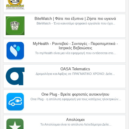
BiteWatch | Φάτε πιο έξυπνα | Ζήστε πιο υγιεινά
BiteWatch - Ένα καινοτόμο ψηφιακό εργαλείο που έχει...
MyHealth - Ραντεβού - Συνταγές - Παραπεμπτικά -
Ιατρικές Βεβαιώσεις
Το myHealth είναι μια νέα εφαρμογή που εντάσσεται στο...
OASA Telematics
Δρομολόγια και Αφίξεις σε ΠΡΑΓΜΑΤΙΚΟ ΧΡΟΝΟ: Δείτε...
One Plug - Βρείτε φορτιστές αυτοκινήτου
One Plug - η απόλυτη εφαρμογή για τους κατόχους ηλεκτρικών...
Απολύομαι
Το Απολύομαι είναι το απόλυτο Λελεδόμετρο Δείτε...