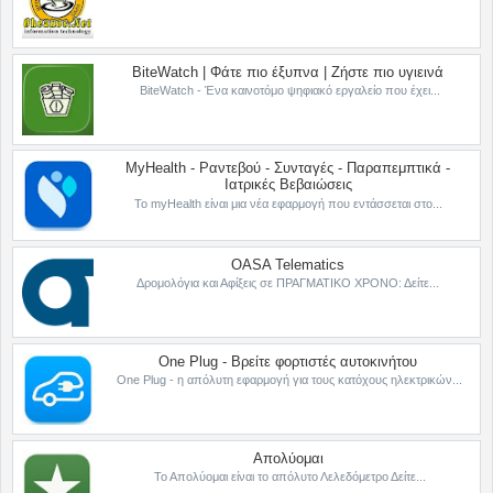
BiteWatch | Φάτε πιο έξυπνα | Ζήστε πιο υγιεινά
BiteWatch - Ένα καινοτόμο ψηφιακό εργαλείο που έχει...
MyHealth - Ραντεβού - Συνταγές - Παραπεμπτικά -
Ιατρικές Βεβαιώσεις
Το myHealth είναι μια νέα εφαρμογή που εντάσσεται στο...
OASA Telematics
Δρομολόγια και Αφίξεις σε ΠΡΑΓΜΑΤΙΚΟ ΧΡΟΝΟ: Δείτε...
One Plug - Βρείτε φορτιστές αυτοκινήτου
One Plug - η απόλυτη εφαρμογή για τους κατόχους ηλεκτρικών...
Απολύομαι
Το Απολύομαι είναι το απόλυτο Λελεδόμετρο Δείτε...