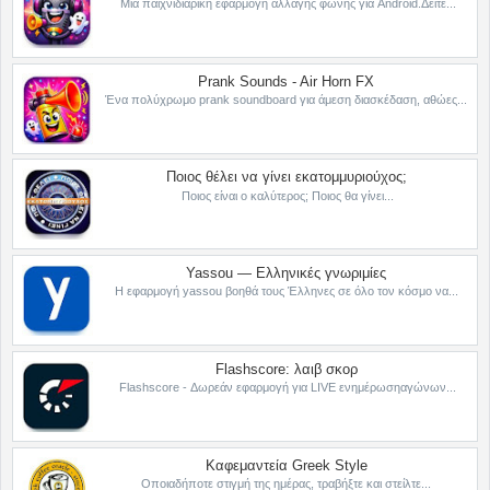
Μια παιχνιδιάρικη εφαρμογή αλλαγής φωνής για Android.Δείτε...
Prank Sounds - Air Horn FX
Ένα πολύχρωμο prank soundboard για άμεση διασκέδαση, αθώες...
Ποιος θέλει να γίνει εκατομμυριούχος;
Ποιος είναι ο καλύτερος; Ποιος θα γίνει...
Yassou — Ελληνικές γνωριμίες
Η εφαρμογή yassou βοηθά τους Έλληνες σε όλο τον κόσμο να...
Flashscore: λαιβ σκορ
Flashscore - Δωρεάν εφαρμογή για LIVE ενημέρωσηαγώνων...
Καφεμαντεία Greek Style
Οποιαδήποτε στιγμή της ημέρας, τραβήξτε και στείλτε...