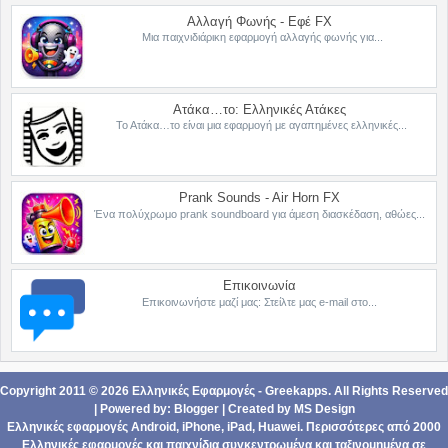
Αλλαγή Φωνής - Εφέ FX
Μια παιχνιδιάρικη εφαρμογή αλλαγής φωνής για...
Ατάκα…το: Ελληνικές Ατάκες
Το Ατάκα…το είναι μια εφαρμογή με αγαπημένες ελληνικές...
Prank Sounds - Air Horn FX
Ένα πολύχρωμο prank soundboard για άμεση διασκέδαση, αθώες...
Επικοινωνία
Επικοινωνήστε μαζί μας: Στείλτε μας e-mail στο...
Copyright 2011 ©
2026
Ελληνικές Εφαρμογές - Greekapps
. All Rights Reserved
| Powered by:
Blogger
|
Created by
MS Design
Ελληνικές εφαρμογές Android,
iPhone, iPad
,
Ηuawei
. Περισσότερες από 2000
Ελληνικές εφαρμογές
και
παιχνίδια
συγκεντρωμένα και ταξινομημένα σε