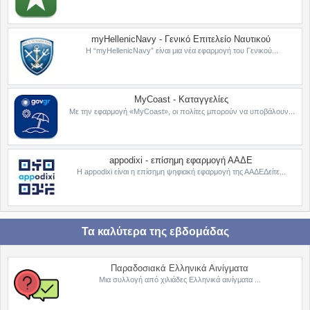
myHellenicNavy - Γενικό Επιτελείο Ναυτικού
Η “myHellenicNavy” είναι μια νέα εφαρμογή του Γενικού...
MyCoast - Καταγγελίες
Με την εφαρμογή «MyCoast», οι πολίτες μπορούν να υποβάλουν...
appodixi - επίσημη εφαρμογή ΑΑΔΕ
Η appodixi είναι η επίσημη ψηφιακή εφαρμογή της ΑΑΔΕΔείτε...
Τα καλύτερα της εβδομάδας
Παραδοσιακά Ελληνικά Αινίγματα
Μια συλλογή από χιλιάδες Ελληνικά αινίγματα ...