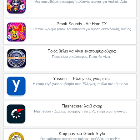
Μια παιχνιδιάρικη εφαρμογή αλλαγής φωνής για Android.Δείτε...
Prank Sounds - Air Horn FX
Ένα πολύχρωμο prank soundboard για άμεση διασκέδαση, αθώες...
Ποιος θέλει να γίνει εκατομμυριούχος;
Ποιος είναι ο καλύτερος; Ποιος θα γίνει...
Yassou — Ελληνικές γνωριμίες
Η εφαρμογή yassou βοηθά τους Έλληνες σε όλο τον κόσμο να...
Flashscore: λαιβ σκορ
Flashscore - Δωρεάν εφαρμογή για LIVE ενημέρωσηαγώνων...
Καφεμαντεία Greek Style
Οποιαδήποτε στιγμή της ημέρας, τραβήξτε και στείλτε...