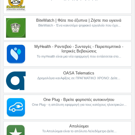
BiteWatch | Φάτε πιο έξυπνα | Ζήστε πιο υγιεινά
BiteWatch - Ένα καινοτόμο ψηφιακό εργαλείο που έχει...
MyHealth - Ραντεβού - Συνταγές - Παραπεμπτικά -
Ιατρικές Βεβαιώσεις
Το myHealth είναι μια νέα εφαρμογή που εντάσσεται στο...
OASA Telematics
Δρομολόγια και Αφίξεις σε ΠΡΑΓΜΑΤΙΚΟ ΧΡΟΝΟ: Δείτε...
One Plug - Βρείτε φορτιστές αυτοκινήτου
One Plug - η απόλυτη εφαρμογή για τους κατόχους ηλεκτρικών...
Απολύομαι
Το Απολύομαι είναι το απόλυτο Λελεδόμετρο Δείτε...