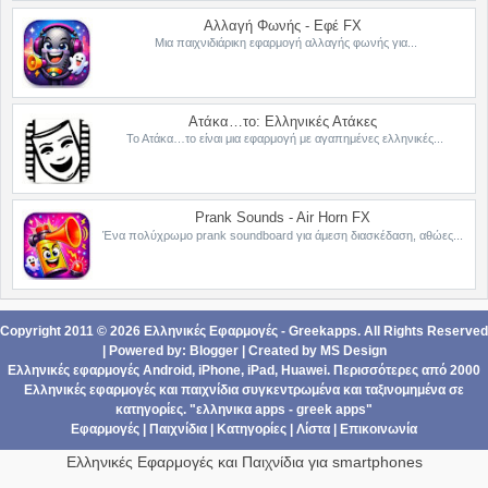
Αλλαγή Φωνής - Εφέ FX
Μια παιχνιδιάρικη εφαρμογή αλλαγής φωνής για...
Ατάκα…το: Ελληνικές Ατάκες
Το Ατάκα…το είναι μια εφαρμογή με αγαπημένες ελληνικές...
Prank Sounds - Air Horn FX
Ένα πολύχρωμο prank soundboard για άμεση διασκέδαση, αθώες...
Copyright 2011 ©
2026
Ελληνικές Εφαρμογές - Greekapps
. All Rights Reserved
| Powered by:
Blogger
|
Created by
MS Design
Ελληνικές εφαρμογές Android,
iPhone, iPad
,
Ηuawei
. Περισσότερες από 2000
Ελληνικές εφαρμογές
και
παιχνίδια
συγκεντρωμένα και ταξινομημένα σε
κατηγορίες
. "ελληνικα apps - greek apps"
Εφαρμογές
|
Παιχνίδια
|
Κατηγορίες
|
Λίστα
|
Επικοινωνία
Ελληνικές Εφαρμογές και Παιχνίδια για smartphones