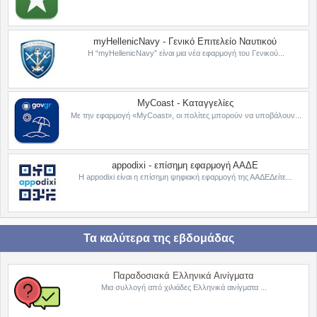
myHellenicNavy - Γενικό Επιτελείο Ναυτικού
Η “myHellenicNavy” είναι μια νέα εφαρμογή του Γενικού...
MyCoast - Καταγγελίες
Με την εφαρμογή «MyCoast», οι πολίτες μπορούν να υποβάλουν...
appodixi - επίσημη εφαρμογή ΑΑΔΕ
Η appodixi είναι η επίσημη ψηφιακή εφαρμογή της ΑΑΔΕΔείτε...
Τα καλύτερα της εβδομάδας
Παραδοσιακά Ελληνικά Αινίγματα
Μια συλλογή από χιλιάδες Ελληνικά αινίγματα ...