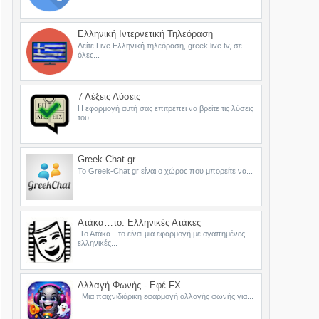
Ελληνική Ιντερνετική Τηλεόραση
Δείτε Live Ελληνική τηλεόραση, greek live tv, σε
όλες...
7 Λέξεις Λύσεις
Η εφαρμογή αυτή σας επιτρέπει να βρείτε τις λύσεις
του...
Greek-Chat gr
Το Greek-Chat gr είναι ο χώρος που μπορείτε να...
Ατάκα…το: Ελληνικές Ατάκες
Το Ατάκα…το είναι μια εφαρμογή με αγαπημένες
ελληνικές...
Αλλαγή Φωνής - Εφέ FX
Μια παιχνιδιάρικη εφαρμογή αλλαγής φωνής για...