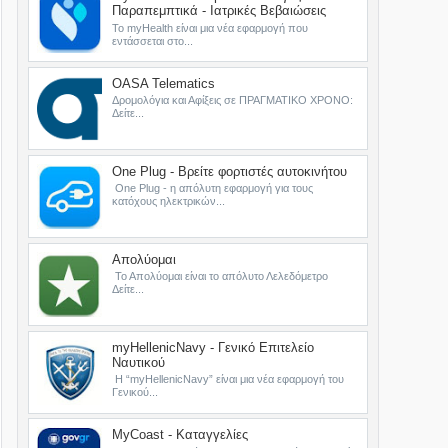
Παραπεμπτικά - Ιατρικές Βεβαιώσεις
Το myHealth είναι μια νέα εφαρμογή που
εντάσσεται στο...
OASA Telematics
Δρομολόγια και Αφίξεις σε ΠΡΑΓΜΑΤΙΚΟ ΧΡΟΝΟ:
Δείτε...
One Plug - Βρείτε φορτιστές αυτοκινήτου
One Plug - η απόλυτη εφαρμογή για τους
κατόχους ηλεκτρικών...
Απολύομαι
Το Απολύομαι είναι το απόλυτο Λελεδόμετρο
Δείτε...
myHellenicNavy - Γενικό Επιτελείο
Ναυτικού
Η “myHellenicNavy” είναι μια νέα εφαρμογή του
Γενικού...
MyCoast - Καταγγελίες