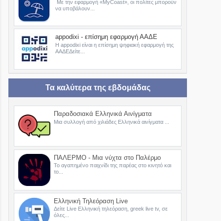
Με την εφαρμογή «MyCoast», οι πολίτες μπορούν
να υποβάλουν...
appodixi - επίσημη εφαρμογή ΑΑΔΕ
Η appodixi είναι η επίσημη ψηφιακή εφαρμογή της
ΑΑΔΕΔείτε...
Τα καλύτερα της εβδομάδας
Παραδοσιακά Ελληνικά Αινίγματα
Μια συλλογή από χιλιάδες Ελληνικά αινίγματα ...
ΠΑΛΕΡΜΟ - Μια νύχτα στο Παλέρμο
Το αγαπημένο παιχνίδι της παρέας στο κινητό και
το...
Ελληνική Τηλεόραση Live
Δείτε Live Ελληνική τηλεόραση, greek live tv, σε
όλες...