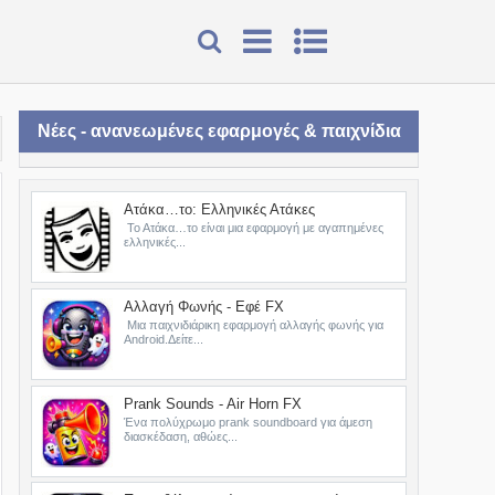
Νέες - ανανεωμένες εφαρμογές & παιχνίδια
Ατάκα…το: Ελληνικές Ατάκες
Το Ατάκα…το είναι μια εφαρμογή με αγαπημένες
ελληνικές...
Αλλαγή Φωνής - Εφέ FX
Μια παιχνιδιάρικη εφαρμογή αλλαγής φωνής για
Android.Δείτε...
Prank Sounds - Air Horn FX
Ένα πολύχρωμο prank soundboard για άμεση
διασκέδαση, αθώες...