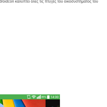
droidcon καλύπτει όλες τις πτυχές του οικοσυστήματος του