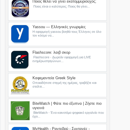
Ποιος θέλει να γίνει εκατομμυριούχος;
Ποιος είναι ο καλύτερος; Ποιος θα γίνει...
Yassou — Ελληνικές γνωριμίες
Η εφαρμογή yassou βοηθά τους Έλληνες σε όλο
τον κόσμο να...
Flashscore: λαιβ σκορ
Flashscore - Δωρεάν εφαρμογή για LIVE
ενημέρωσηαγώνων...
Καφεμαντεία Greek Style
Οποιαδήποτε στιγμή της ημέρας, τραβήξτε και
στείλτε...
BiteWatch | Φάτε πιο έξυπνα | Ζήστε πιο
υγιεινά
BiteWatch - Ένα καινοτόμο ψηφιακό εργαλείο που
έχει...
MyHealth - Ραντεβού - Συνταγές -