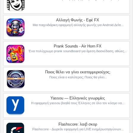
Αλλαγή Φωνής - Εφέ FX
Μια παιχνιδιάρικη εφαρμογή αλλαγής φωνής για Android.Δείτε...
Prank Sounds - Air Horn FX
Ένα πολύχρωμο prank soundboard για άμεση διασκέδαση, αθώες...
Ποιος θέλει να γίνει εκατομμυριούχος;
Ποιος είναι ο καλύτερος; Ποιος θα γίνει...
Yassou — Ελληνικές γνωριμίες
Η εφαρμογή yassou βοηθά τους Έλληνες σε όλο τον κόσμο να...
Flashscore: λαιβ σκορ
Flashscore - Δωρεάν εφαρμογή για LIVE ενημέρωσηαγώνων...