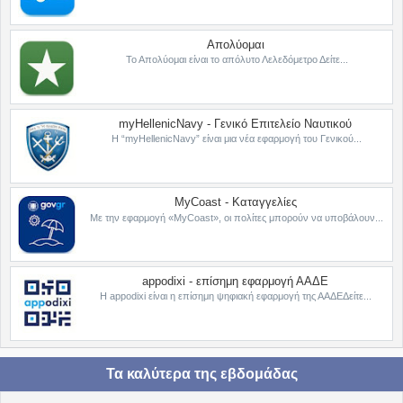
Απολύομαι
Το Απολύομαι είναι το απόλυτο Λελεδόμετρο Δείτε...
myHellenicNavy - Γενικό Επιτελείο Ναυτικού
Η “myHellenicNavy” είναι μια νέα εφαρμογή του Γενικού...
MyCoast - Καταγγελίες
Με την εφαρμογή «MyCoast», οι πολίτες μπορούν να υποβάλουν...
appodixi - επίσημη εφαρμογή ΑΑΔΕ
Η appodixi είναι η επίσημη ψηφιακή εφαρμογή της ΑΑΔΕΔείτε...
Τα καλύτερα της εβδομάδας