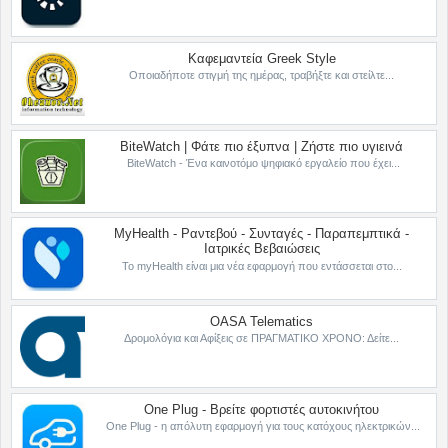
Καφεμαντεία Greek Style
Οποιαδήποτε στιγμή της ημέρας, τραβήξτε και στείλτε...
BiteWatch | Φάτε πιο έξυπνα | Ζήστε πιο υγιεινά
BiteWatch - Ένα καινοτόμο ψηφιακό εργαλείο που έχει...
MyHealth - Ραντεβού - Συνταγές - Παραπεμπτικά -
Ιατρικές Βεβαιώσεις
Το myHealth είναι μια νέα εφαρμογή που εντάσσεται στο...
OASA Telematics
Δρομολόγια και Αφίξεις σε ΠΡΑΓΜΑΤΙΚΟ ΧΡΟΝΟ: Δείτε...
One Plug - Βρείτε φορτιστές αυτοκινήτου
One Plug - η απόλυτη εφαρμογή για τους κατόχους ηλεκτρικών...