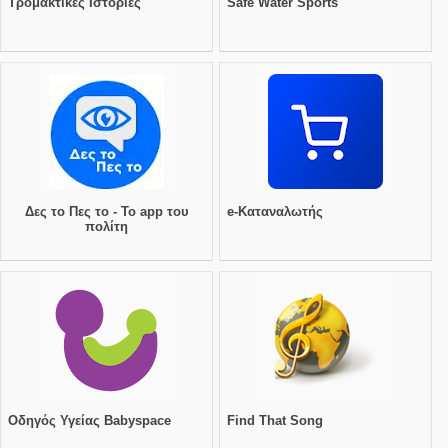
Τρομακτικές Ιστορίες
Safe Water Sports
Δες το Πες το - Το app του
e-Καταναλωτής
πολίτη
Οδηγός Υγείας Babyspace
Find That Song