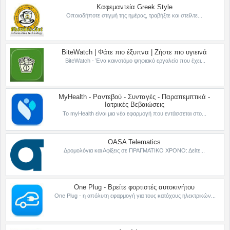
Καφεμαντεία Greek Style
Οποιαδήποτε στιγμή της ημέρας, τραβήξτε και στείλτε...
BiteWatch | Φάτε πιο έξυπνα | Ζήστε πιο υγιεινά
BiteWatch - Ένα καινοτόμο ψηφιακό εργαλείο που έχει...
MyHealth - Ραντεβού - Συνταγές - Παραπεμπτικά -
Ιατρικές Βεβαιώσεις
Το myHealth είναι μια νέα εφαρμογή που εντάσσεται στο...
OASA Telematics
Δρομολόγια και Αφίξεις σε ΠΡΑΓΜΑΤΙΚΟ ΧΡΟΝΟ: Δείτε...
One Plug - Βρείτε φορτιστές αυτοκινήτου
One Plug - η απόλυτη εφαρμογή για τους κατόχους ηλεκτρικών...