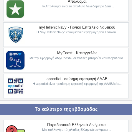
Απολύομαι
Το Απολύομαι είναι το απόλυτο Λελεδόμετρο Δείτε...
myHellenicNavy - Γενικό Επιτελείο Ναυτικού
Η “myHellenicNavy” είναι μια νέα εφαρμογή του Γενικού...
MyCoast - Καταγγελίες
Με την εφαρμογή «MyCoast», οι πολίτες μπορούν να υποβάλουν...
appodixi - επίσημη εφαρμογή ΑΑΔΕ
Η appodixi είναι η επίσημη ψηφιακή εφαρμογή της ΑΑΔΕΔείτε...
Τα καλύτερα της εβδομάδας
Παραδοσιακά Ελληνικά Αινίγματα
Μια συλλογή από χιλιάδες Ελληνικά αινίγματα ...