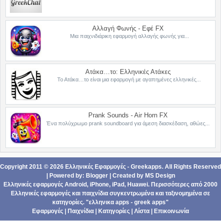
Αλλαγή Φωνής - Εφέ FX
Μια παιχνιδιάρικη εφαρμογή αλλαγής φωνής για...
Ατάκα…το: Ελληνικές Ατάκες
Το Ατάκα…το είναι μια εφαρμογή με αγαπημένες ελληνικές...
Prank Sounds - Air Horn FX
Ένα πολύχρωμο prank soundboard για άμεση διασκέδαση, αθώες...
Copyright 2011 ©
2026
Ελληνικές Εφαρμογές - Greekapps
. All Rights Reserved
| Powered by:
Blogger
|
Created by
MS Design
Ελληνικές εφαρμογές Android,
iPhone, iPad
,
Ηuawei
. Περισσότερες από 2000
Ελληνικές εφαρμογές
και
παιχνίδια
συγκεντρωμένα και ταξινομημένα σε
κατηγορίες
. "ελληνικα apps - greek apps"
Εφαρμογές
|
Παιχνίδια
|
Κατηγορίες
|
Λίστα
|
Επικοινωνία