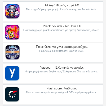
Αλλαγή Φωνής - Εφέ FX
Μια παιχνιδιάρικη εφαρμογή αλλαγής φωνής για Android.Δείτε...
Prank Sounds - Air Horn FX
Ένα πολύχρωμο prank soundboard για άμεση διασκέδαση, αθώες...
Ποιος θέλει να γίνει εκατομμυριούχος;
Ποιος είναι ο καλύτερος; Ποιος θα γίνει...
Yassou — Ελληνικές γνωριμίες
Η εφαρμογή yassou βοηθά τους Έλληνες σε όλο τον κόσμο να...
Flashscore: λαιβ σκορ
Flashscore - Δωρεάν εφαρμογή για LIVE ενημέρωσηαγώνων...