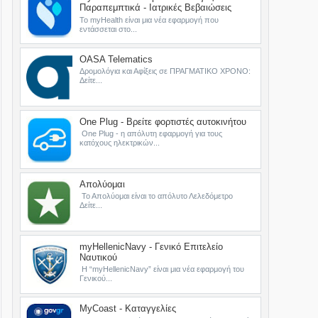
Παραπεμπτικά - Ιατρικές Βεβαιώσεις
Το myHealth είναι μια νέα εφαρμογή που
εντάσσεται στο...
OASA Telematics
Δρομολόγια και Αφίξεις σε ΠΡΑΓΜΑΤΙΚΟ ΧΡΟΝΟ:
Δείτε...
One Plug - Βρείτε φορτιστές αυτοκινήτου
One Plug - η απόλυτη εφαρμογή για τους
κατόχους ηλεκτρικών...
Απολύομαι
Το Απολύομαι είναι το απόλυτο Λελεδόμετρο
Δείτε...
myHellenicNavy - Γενικό Επιτελείο
Ναυτικού
Η “myHellenicNavy” είναι μια νέα εφαρμογή του
Γενικού...
MyCoast - Καταγγελίες