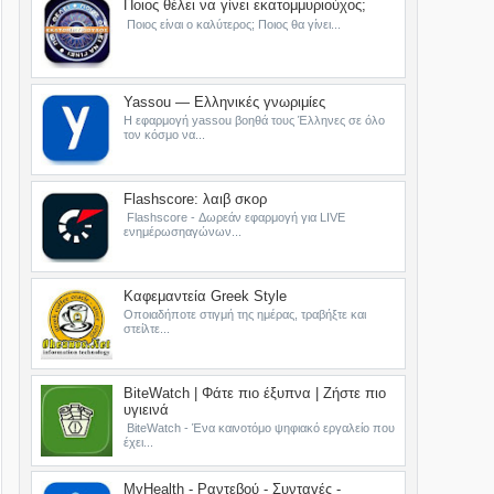
Ποιος θέλει να γίνει εκατομμυριούχος;
Ποιος είναι ο καλύτερος; Ποιος θα γίνει...
Yassou — Ελληνικές γνωριμίες
Η εφαρμογή yassou βοηθά τους Έλληνες σε όλο
τον κόσμο να...
Flashscore: λαιβ σκορ
Flashscore - Δωρεάν εφαρμογή για LIVE
ενημέρωσηαγώνων...
Καφεμαντεία Greek Style
Οποιαδήποτε στιγμή της ημέρας, τραβήξτε και
στείλτε...
BiteWatch | Φάτε πιο έξυπνα | Ζήστε πιο
υγιεινά
BiteWatch - Ένα καινοτόμο ψηφιακό εργαλείο που
έχει...
MyHealth - Ραντεβού - Συνταγές -