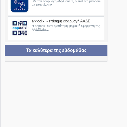
Με την εφαρμογή «MyCoast», οι πολίτες μπορούν
να υποβάλουν...
appodixi - επίσημη εφαρμογή ΑΑΔΕ
Η appodixi είναι η επίσημη ψηφιακή εφαρμογή της
ΑΑΔΕΔείτε...
Τα καλύτερα της εβδομάδας