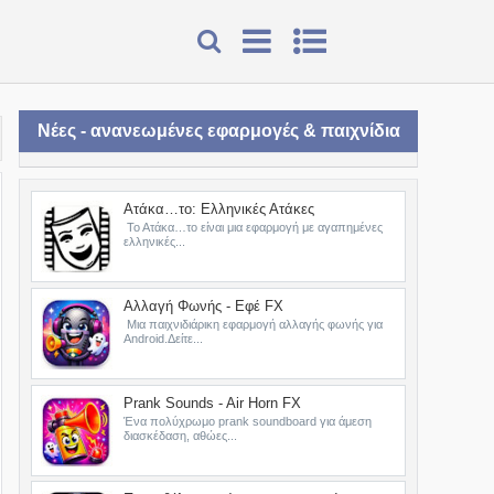
Νέες - ανανεωμένες εφαρμογές & παιχνίδια
Ατάκα…το: Ελληνικές Ατάκες
Το Ατάκα…το είναι μια εφαρμογή με αγαπημένες
ελληνικές...
Αλλαγή Φωνής - Εφέ FX
Μια παιχνιδιάρικη εφαρμογή αλλαγής φωνής για
Android.Δείτε...
Prank Sounds - Air Horn FX
Ένα πολύχρωμο prank soundboard για άμεση
διασκέδαση, αθώες...