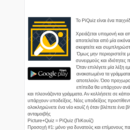
Το PiQuiz είναι ένα παιχνί
Χρειάζεται υπομονή και απ
αποτελείται από μία εικόν
σκεφτείτε και συμπληρώστε 
Όμως μην περιοριστείτε μό
συνειρμούς και ιδιότητες π
Όταν επιλέγετε μία λέξη ε
ανακατωμένα τα γράμματα
αποτελούν. Όσο προχωρο
επίπεδα θα υπάρχουν ανά
και πλεονάζοντα γράμματα. Αν κολλήσετε σε κάποι
υπάρχουν υποδείξεις. Νέες υποδείξεις προστίθεντ
ολοκληρώνετε ένα νέο κουίζ ή όταν βλέπετε ένα βί
ανταμοιβής
Picture+Quiz = PiQuiz (ΠιΚουίζ)
Προσοχή #1: μόνο για δυνατούς και επίμονους πα