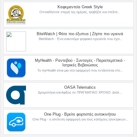
Καφεμαντεία Greek Style
Οποιαδήποτε στιγμή της ημέρας, τραβήξτε και στείλτε...
BiteWatch | Φάτε πιο έξυπνα | Ζήστε πιο υγιεινά
BiteWatch - Ένα καινοτόμο ψηφιακό εργαλείο που έχει...
MyHealth - Ραντεβού - Συνταγές - Παραπεμπτικά -
Ιατρικές Βεβαιώσεις
Το myHealth είναι μια νέα εφαρμογή που εντάσσεται στο...
OASA Telematics
Δρομολόγια και Αφίξεις σε ΠΡΑΓΜΑΤΙΚΟ ΧΡΟΝΟ: Δείτε...
One Plug - Βρείτε φορτιστές αυτοκινήτου
One Plug - η απόλυτη εφαρμογή για τους κατόχους ηλεκτρικών...