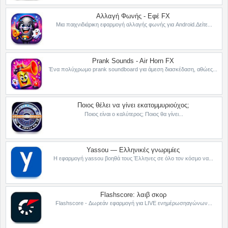
Αλλαγή Φωνής - Εφέ FX
Μια παιχνιδιάρικη εφαρμογή αλλαγής φωνής για Android.Δείτε...
Prank Sounds - Air Horn FX
Ένα πολύχρωμο prank soundboard για άμεση διασκέδαση, αθώες...
Ποιος θέλει να γίνει εκατομμυριούχος;
Ποιος είναι ο καλύτερος; Ποιος θα γίνει...
Yassou — Ελληνικές γνωριμίες
Η εφαρμογή yassou βοηθά τους Έλληνες σε όλο τον κόσμο να...
Flashscore: λαιβ σκορ
Flashscore - Δωρεάν εφαρμογή για LIVE ενημέρωσηαγώνων...