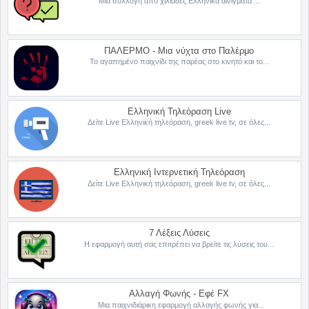
Μια συλλογή από χιλιάδες Ελληνικά αινίγματα ...
ΠΑΛΕΡΜΟ - Μια νύχτα στο Παλέρμο
Το αγαπημένο παιχνίδι της παρέας στο κινητό και το...
Ελληνική Τηλεόραση Live
Δείτε Live Ελληνική τηλεόραση, greek live tv, σε όλες...
Ελληνική Ιντερνετική Τηλεόραση
Δείτε Live Ελληνική τηλεόραση, greek live tv, σε όλες...
7 Λέξεις Λύσεις
Η εφαρμογή αυτή σας επιτρέπει να βρείτε τις λύσεις του...
Αλλαγή Φωνής - Εφέ FX
Μια παιχνιδιάρικη εφαρμογή αλλαγής φωνής για...