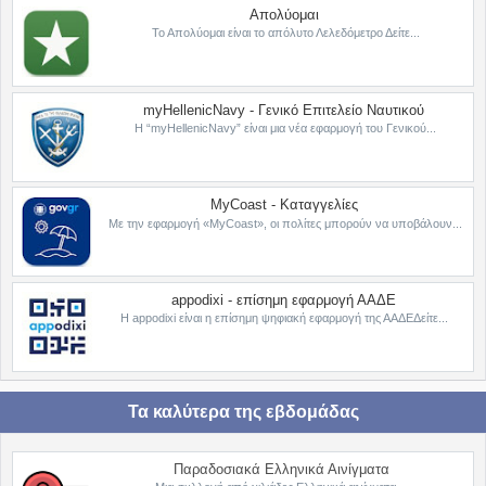
Απολύομαι
Το Απολύομαι είναι το απόλυτο Λελεδόμετρο Δείτε...
myHellenicNavy - Γενικό Επιτελείο Ναυτικού
Η “myHellenicNavy” είναι μια νέα εφαρμογή του Γενικού...
MyCoast - Καταγγελίες
Με την εφαρμογή «MyCoast», οι πολίτες μπορούν να υποβάλουν...
appodixi - επίσημη εφαρμογή ΑΑΔΕ
Η appodixi είναι η επίσημη ψηφιακή εφαρμογή της ΑΑΔΕΔείτε...
Τα καλύτερα της εβδομάδας
Παραδοσιακά Ελληνικά Αινίγματα