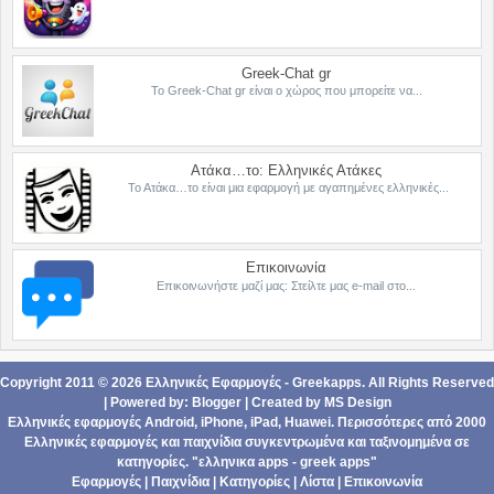
Greek-Chat gr
Το Greek-Chat gr είναι ο χώρος που μπορείτε να...
Ατάκα…το: Ελληνικές Ατάκες
Το Ατάκα…το είναι μια εφαρμογή με αγαπημένες ελληνικές...
Επικοινωνία
Επικοινωνήστε μαζί μας: Στείλτε μας e-mail στο...
Copyright 2011 ©
2026
Ελληνικές Εφαρμογές - Greekapps
. All Rights Reserved
| Powered by:
Blogger
|
Created by
MS Design
Ελληνικές εφαρμογές Android,
iPhone, iPad
,
Ηuawei
. Περισσότερες από 2000
Ελληνικές εφαρμογές
και
παιχνίδια
συγκεντρωμένα και ταξινομημένα σε
κατηγορίες
. "ελληνικα apps - greek apps"
Εφαρμογές
|
Παιχνίδια
|
Κατηγορίες
|
Λίστα
|
Επικοινωνία