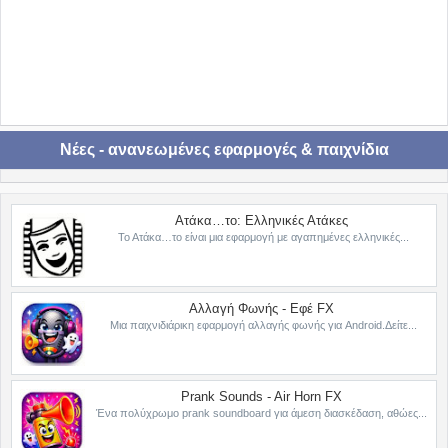
Νέες - ανανεωμένες εφαρμογές & παιχνίδια
Ατάκα…το: Ελληνικές Ατάκες
Το Ατάκα…το είναι μια εφαρμογή με αγαπημένες ελληνικές...
Αλλαγή Φωνής - Εφέ FX
Μια παιχνιδιάρικη εφαρμογή αλλαγής φωνής για Android.Δείτε...
Prank Sounds - Air Horn FX
Ένα πολύχρωμο prank soundboard για άμεση διασκέδαση, αθώες...