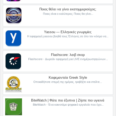
Ποιος θέλει να γίνει εκατομμυριούχος;
Ποιος είναι ο καλύτερος; Ποιος θα γίνει...
Yassou — Ελληνικές γνωριμίες
Η εφαρμογή yassou βοηθά τους Έλληνες σε όλο τον κόσμο να...
Flashscore: λαιβ σκορ
Flashscore - Δωρεάν εφαρμογή για LIVE ενημέρωσηαγώνων...
Καφεμαντεία Greek Style
Οποιαδήποτε στιγμή της ημέρας, τραβήξτε και στείλτε...
BiteWatch | Φάτε πιο έξυπνα | Ζήστε πιο υγιεινά
BiteWatch - Ένα καινοτόμο ψηφιακό εργαλείο που έχει...