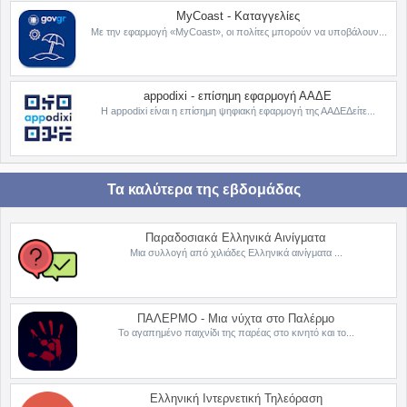
MyCoast - Καταγγελίες
Με την εφαρμογή «MyCoast», οι πολίτες μπορούν να υποβάλουν...
appodixi - επίσημη εφαρμογή ΑΑΔΕ
Η appodixi είναι η επίσημη ψηφιακή εφαρμογή της ΑΑΔΕΔείτε...
Τα καλύτερα της εβδομάδας
Παραδοσιακά Ελληνικά Αινίγματα
Μια συλλογή από χιλιάδες Ελληνικά αινίγματα ...
ΠΑΛΕΡΜΟ - Μια νύχτα στο Παλέρμο
Το αγαπημένο παιχνίδι της παρέας στο κινητό και το...
Ελληνική Ιντερνετική Τηλεόραση