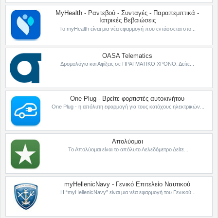
MyHealth - Ραντεβού - Συνταγές - Παραπεμπτικά -
Ιατρικές Βεβαιώσεις
Το myHealth είναι μια νέα εφαρμογή που εντάσσεται στο...
OASA Telematics
Δρομολόγια και Αφίξεις σε ΠΡΑΓΜΑΤΙΚΟ ΧΡΟΝΟ: Δείτε...
One Plug - Βρείτε φορτιστές αυτοκινήτου
One Plug - η απόλυτη εφαρμογή για τους κατόχους ηλεκτρικών...
Απολύομαι
Το Απολύομαι είναι το απόλυτο Λελεδόμετρο Δείτε...
myHellenicNavy - Γενικό Επιτελείο Ναυτικού
Η “myHellenicNavy” είναι μια νέα εφαρμογή του Γενικού...