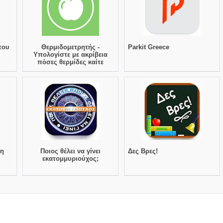
του
Θερμιδομετρητής -
Parkit Greece
Υπολογίστε με ακρίβεια
πόσες θερμίδες καίτε
μη
Ποιος θέλει να γίνει
Δες Βρες!
εκατομμυριούχος;