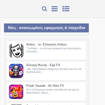
Νέες - ανανεωμένες εφαρμογές & παιχνίδια
Ατάκα…το: Ελληνικές Ατάκες
Το Ατάκα…το είναι μια εφαρμογή με αγαπημένες
ελληνικές...
Αλλαγή Φωνής - Εφέ FX
Μια παιχνιδιάρικη εφαρμογή αλλαγής φωνής για
Android.Δείτε...
Prank Sounds - Air Horn FX
Ένα πολύχρωμο prank soundboard για άμεση
διασκέδαση, αθώες...