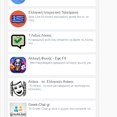
Ελληνική Ιντερνετική Τηλεόραση
Δείτε Live Ελληνική τηλεόραση, greek live tv, σε
όλες...
7 Λέξεις Λύσεις
Η εφαρμογή αυτή σας επιτρέπει να βρείτε τις λύσεις
του...
Αλλαγή Φωνής - Εφέ FX
Μια παιχνιδιάρικη εφαρμογή αλλαγής φωνής για...
Ατάκα…το: Ελληνικές Ατάκες
Το Ατάκα…το είναι μια εφαρμογή με αγαπημένες
ελληνικές...
Greek-Chat gr
Το Greek-Chat gr είναι ο χώρος που μπορείτε να...