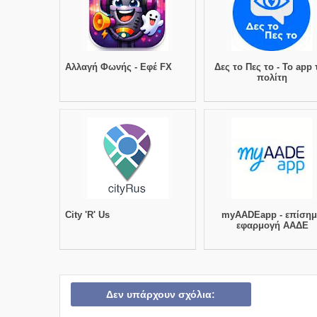
Αλλαγή Φωνής - Εφέ FX
Δες το Πες το - Το app 
πολίτη
City 'R' Us
myAADEapp - επίση
εφαρμογή ΑΑΔΕ
Δεν υπάρχουν σχόλια: