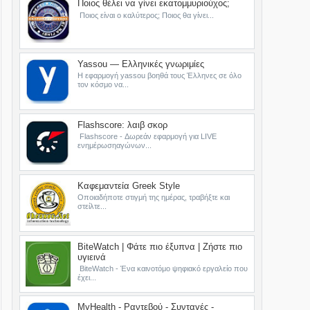
Ποιος θέλει να γίνει εκατομμυριούχος;
Ποιος είναι ο καλύτερος; Ποιος θα γίνει...
Yassou — Ελληνικές γνωριμίες
Η εφαρμογή yassou βοηθά τους Έλληνες σε όλο
τον κόσμο να...
Flashscore: λαιβ σκορ
Flashscore - Δωρεάν εφαρμογή για LIVE
ενημέρωσηαγώνων...
Καφεμαντεία Greek Style
Οποιαδήποτε στιγμή της ημέρας, τραβήξτε και
στείλτε...
BiteWatch | Φάτε πιο έξυπνα | Ζήστε πιο
υγιεινά
BiteWatch - Ένα καινοτόμο ψηφιακό εργαλείο που
έχει...
MyHealth - Ραντεβού - Συνταγές -