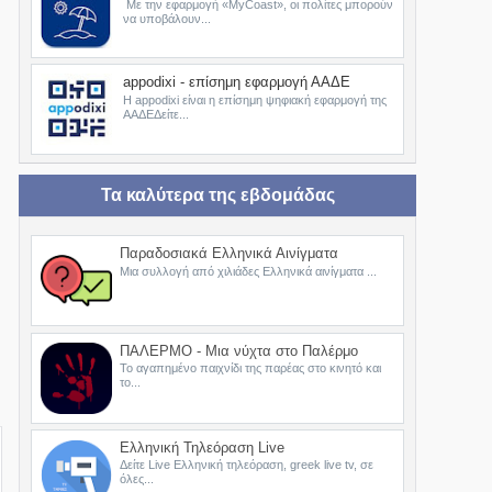
Με την εφαρμογή «MyCoast», οι πολίτες μπορούν
να υποβάλουν...
appodixi - επίσημη εφαρμογή ΑΑΔΕ
Η appodixi είναι η επίσημη ψηφιακή εφαρμογή της
ΑΑΔΕΔείτε...
Τα καλύτερα της εβδομάδας
Παραδοσιακά Ελληνικά Αινίγματα
Μια συλλογή από χιλιάδες Ελληνικά αινίγματα ...
ΠΑΛΕΡΜΟ - Μια νύχτα στο Παλέρμο
Το αγαπημένο παιχνίδι της παρέας στο κινητό και
το...
Ελληνική Τηλεόραση Live
Δείτε Live Ελληνική τηλεόραση, greek live tv, σε
όλες...