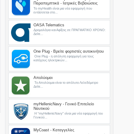
Παραπεμπτικά - Ιατρικές Βεβαιώσεις
Το myHealth είναι μια νέα εφαρμογή που
εντάσσεται στο...
OASA Telematics
Δρομολόγια και Αφίξεις σε ΠΡΑΓΜΑΤΙΚΟ ΧΡΟΝΟ:
Δείτε...
One Plug - Βρείτε φορτιστές αυτοκινήτου
One Plug - η απόλυτη εφαρμογή για τους
κατόχους ηλεκτρικών...
Απολύομαι
Το Απολύομαι είναι το απόλυτο Λελεδόμετρο
Δείτε...
myHellenicNavy - Γενικό Επιτελείο
Ναυτικού
Η “myHellenicNavy” είναι μια νέα εφαρμογή του
Γενικού...
MyCoast - Καταγγελίες