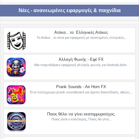
Νέες - ανανεωμένες εφαρμογές & παιχνίδια
Ατάκα…το: Ελληνικές Ατάκες
Το Ατάκα…το είναι μια εφαρμογή με αγαπημένες ελληνικές...
Αλλαγή Φωνής - Εφέ FX
Μια παιχνιδιάρικη εφαρμογή αλλαγής φωνής για Android.Δείτε...
Prank Sounds - Air Horn FX
Ένα πολύχρωμο prank soundboard για άμεση διασκέδαση, αθώες...
Ποιος θέλει να γίνει εκατομμυριούχος;
Ποιος είναι ο καλύτερος; Ποιος θα γίνει...