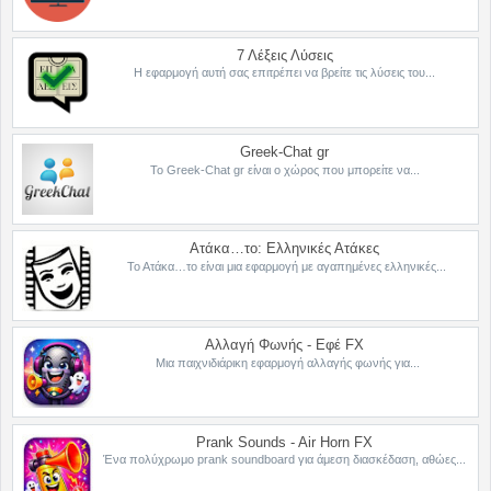
7 Λέξεις Λύσεις
Η εφαρμογή αυτή σας επιτρέπει να βρείτε τις λύσεις του...
Greek-Chat gr
Το Greek-Chat gr είναι ο χώρος που μπορείτε να...
Ατάκα…το: Ελληνικές Ατάκες
Το Ατάκα…το είναι μια εφαρμογή με αγαπημένες ελληνικές...
Αλλαγή Φωνής - Εφέ FX
Μια παιχνιδιάρικη εφαρμογή αλλαγής φωνής για...
Prank Sounds - Air Horn FX
Ένα πολύχρωμο prank soundboard για άμεση διασκέδαση, αθώες...