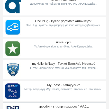
Δρομολόγια και Αφίξεις σε ΠΡΑΓΜΑΤΙΚΟ ΧΡΟΝΟ: Δείτε...
One Plug - Βρείτε φορτιστές αυτοκινήτου
One Plug - η απόλυτη εφαρμογή για τους κατόχους ηλεκτρικών...
Απολύομαι
Το Απολύομαι είναι το απόλυτο Λελεδόμετρο Δείτε...
myHellenicNavy - Γενικό Επιτελείο Ναυτικού
Η “myHellenicNavy” είναι μια νέα εφαρμογή του Γενικού...
MyCoast - Καταγγελίες
Με την εφαρμογή «MyCoast», οι πολίτες μπορούν να υποβάλουν...
appodixi - επίσημη εφαρμογή ΑΑΔΕ