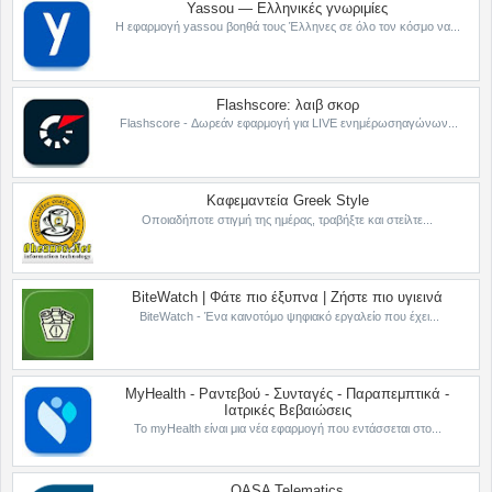
Yassou — Ελληνικές γνωριμίες
Η εφαρμογή yassou βοηθά τους Έλληνες σε όλο τον κόσμο να...
Flashscore: λαιβ σκορ
Flashscore - Δωρεάν εφαρμογή για LIVE ενημέρωσηαγώνων...
Καφεμαντεία Greek Style
Οποιαδήποτε στιγμή της ημέρας, τραβήξτε και στείλτε...
BiteWatch | Φάτε πιο έξυπνα | Ζήστε πιο υγιεινά
BiteWatch - Ένα καινοτόμο ψηφιακό εργαλείο που έχει...
MyHealth - Ραντεβού - Συνταγές - Παραπεμπτικά -
Ιατρικές Βεβαιώσεις
Το myHealth είναι μια νέα εφαρμογή που εντάσσεται στο...
OASA Telematics