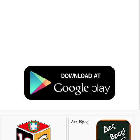
Δες Βρες!