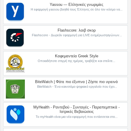
Yassou — Ελληνικές γνωριμίες
Η εφαρμογή yassou βοηθά τους Έλληνες σε όλο τον κόσμο να...
Flashscore: λαιβ σκορ
Flashscore - Δωρεάν εφαρμογή για LIVE ενημέρωσηαγώνων...
Καφεμαντεία Greek Style
Οποιαδήποτε στιγμή της ημέρας, τραβήξτε και στείλτε...
BiteWatch | Φάτε πιο έξυπνα | Ζήστε πιο υγιεινά
BiteWatch - Ένα καινοτόμο ψηφιακό εργαλείο που έχει...
MyHealth - Ραντεβού - Συνταγές - Παραπεμπτικά -
Ιατρικές Βεβαιώσεις
Το myHealth είναι μια νέα εφαρμογή που εντάσσεται στο...