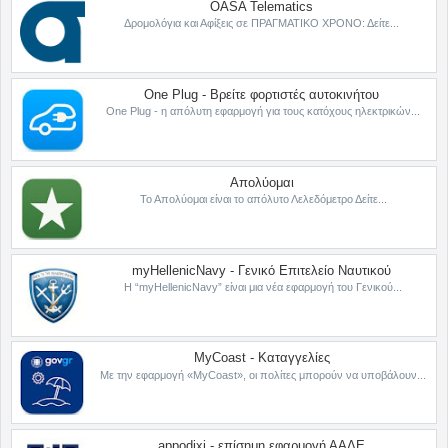
OASA Telematics
Δρομολόγια και Αφίξεις σε ΠΡΑΓΜΑΤΙΚΟ ΧΡΟΝΟ: Δείτε...
One Plug - Βρείτε φορτιστές αυτοκινήτου
One Plug - η απόλυτη εφαρμογή για τους κατόχους ηλεκτρικών...
Απολύομαι
Το Απολύομαι είναι το απόλυτο Λελεδόμετρο Δείτε...
myHellenicNavy - Γενικό Επιτελείο Ναυτικού
Η “myHellenicNavy” είναι μια νέα εφαρμογή του Γενικού...
MyCoast - Καταγγελίες
Με την εφαρμογή «MyCoast», οι πολίτες μπορούν να υποβάλουν...
appodixi - επίσημη εφαρμογή ΑΑΔΕ