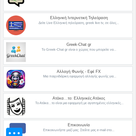
Ελληνική Ιντερνετική Τηλεόραση
Δείτε Live Ελληνική τηλεόραση, greek live tv, σε όλες...
Greek-Chat gr
Το Greek-Chat gr είναι ο χώρος που μπορείτε να...
Αλλαγή Φωνής - Εφέ FX
Μια παιχνιδιάρικη εφαρμογή αλλαγής φωνής για...
Ατάκα…το: Ελληνικές Ατάκες
Το Ατάκα…το είναι μια εφαρμογή με αγαπημένες ελληνικές...
Επικοινωνία
Επικοινωνήστε μαζί μας: Στείλτε μας e-mail στο...