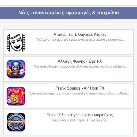
Νέες - ανανεωμένες εφαρμογές & παιχνίδια
Ατάκα…το: Ελληνικές Ατάκες
Το Ατάκα…το είναι μια εφαρμογή με αγαπημένες ελληνικές...
Αλλαγή Φωνής - Εφέ FX
Μια παιχνιδιάρικη εφαρμογή αλλαγής φωνής για Android.Δείτε...
Prank Sounds - Air Horn FX
Ένα πολύχρωμο prank soundboard για άμεση διασκέδαση, αθώες...
Ποιος θέλει να γίνει εκατομμυριούχος;
Ποιος είναι ο καλύτερος; Ποιος θα γίνει...