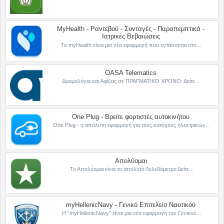
MyHealth - Ραντεβού - Συνταγές - Παραπεμπτικά -
Ιατρικές Βεβαιώσεις
Το myHealth είναι μια νέα εφαρμογή που εντάσσεται στο...
OASA Telematics
Δρομολόγια και Αφίξεις σε ΠΡΑΓΜΑΤΙΚΟ ΧΡΟΝΟ: Δείτε...
One Plug - Βρείτε φορτιστές αυτοκινήτου
One Plug - η απόλυτη εφαρμογή για τους κατόχους ηλεκτρικών...
Απολύομαι
Το Απολύομαι είναι το απόλυτο Λελεδόμετρο Δείτε...
myHellenicNavy - Γενικό Επιτελείο Ναυτικού
Η “myHellenicNavy” είναι μια νέα εφαρμογή του Γενικού...