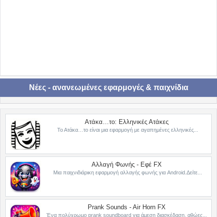
Νέες - ανανεωμένες εφαρμογές & παιχνίδια
Ατάκα…το: Ελληνικές Ατάκες
Το Ατάκα…το είναι μια εφαρμογή με αγαπημένες ελληνικές...
Αλλαγή Φωνής - Εφέ FX
Μια παιχνιδιάρικη εφαρμογή αλλαγής φωνής για Android.Δείτε...
Prank Sounds - Air Horn FX
Ένα πολύχρωμο prank soundboard για άμεση διασκέδαση, αθώες...