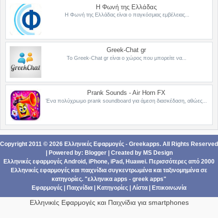
Η Φωνή της Ελλάδας
Η Φωνή της Ελλάδας είναι ο παγκόσμιας εμβέλειας...
Greek-Chat gr
Το Greek-Chat gr είναι ο χώρος που μπορείτε να...
Prank Sounds - Air Horn FX
Ένα πολύχρωμο prank soundboard για άμεση διασκέδαση, αθώες...
Copyright 2011 ©
2026
Ελληνικές Εφαρμογές - Greekapps
. All Rights Reserved
| Powered by:
Blogger
|
Created by
MS Design
Ελληνικές εφαρμογές Android,
iPhone, iPad
,
Ηuawei
. Περισσότερες από 2000
Ελληνικές εφαρμογές
και
παιχνίδια
συγκεντρωμένα και ταξινομημένα σε
κατηγορίες
. "ελληνικα apps - greek apps"
Εφαρμογές
|
Παιχνίδια
|
Κατηγορίες
|
Λίστα
|
Επικοινωνία
Ελληνικές Εφαρμογές και Παιχνίδια για smartphones