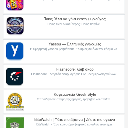
Ποιος θέλει να γίνει εκατομμυριούχος;
Ποιος είναι ο καλύτερος; Ποιος θα γίνει...
Yassou — Ελληνικές γνωριμίες
Η εφαρμογή yassou βοηθά τους Έλληνες σε όλο τον κόσμο να...
Flashscore: λαιβ σκορ
Flashscore - Δωρεάν εφαρμογή για LIVE ενημέρωσηαγώνων...
Καφεμαντεία Greek Style
Οποιαδήποτε στιγμή της ημέρας, τραβήξτε και στείλτε...
BiteWatch | Φάτε πιο έξυπνα | Ζήστε πιο υγιεινά
BiteWatch - Ένα καινοτόμο ψηφιακό εργαλείο που έχει...