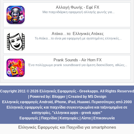
Αλλαγή Φωνής - Εφέ FX
Μια παιχνιδιάρικη εφαρμογή αλλαγής φωνής για...
Ατάκα…το: Ελληνικές Ατάκες
Το Ατάκα…το είναι μια εφαρμογή με αγαπημένες ελληνικές...
Prank Sounds - Air Horn FX
Ένα πολύχρωμο prank soundboard για άμεση διασκέδαση, αθώες...
Copyright 2011 ©
2026
Ελληνικές Εφαρμογές - Greekapps
. All Rights Reserved
| Powered by:
Blogger
|
Created by
MS Design
Ελληνικές εφαρμογές Android,
iPhone, iPad
,
Ηuawei
. Περισσότερες από 2000
Ελληνικές εφαρμογές
και
παιχνίδια
συγκεντρωμένα και ταξινομημένα σε
κατηγορίες
. "ελληνικα apps - greek apps"
Εφαρμογές
|
Παιχνίδια
|
Κατηγορίες
|
Λίστα
|
Επικοινωνία
Ελληνικές Εφαρμογές και Παιχνίδια για smartphones