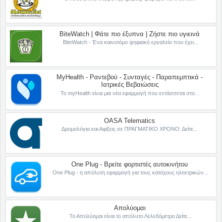
BiteWatch | Φάτε πιο έξυπνα | Ζήστε πιο υγιεινά
BiteWatch - Ένα καινοτόμο ψηφιακό εργαλείο που έχει...
MyHealth - Ραντεβού - Συνταγές - Παραπεμπτικά -
Ιατρικές Βεβαιώσεις
Το myHealth είναι μια νέα εφαρμογή που εντάσσεται στο...
OASA Telematics
Δρομολόγια και Αφίξεις σε ΠΡΑΓΜΑΤΙΚΟ ΧΡΟΝΟ: Δείτε...
One Plug - Βρείτε φορτιστές αυτοκινήτου
One Plug - η απόλυτη εφαρμογή για τους κατόχους ηλεκτρικών...
Απολύομαι
Το Απολύομαι είναι το απόλυτο Λελεδόμετρο Δείτε...