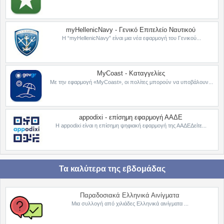
myHellenicNavy - Γενικό Επιτελείο Ναυτικού
Η “myHellenicNavy” είναι μια νέα εφαρμογή του Γενικού...
MyCoast - Καταγγελίες
Με την εφαρμογή «MyCoast», οι πολίτες μπορούν να υποβάλουν...
appodixi - επίσημη εφαρμογή ΑΑΔΕ
Η appodixi είναι η επίσημη ψηφιακή εφαρμογή της ΑΑΔΕΔείτε...
Τα καλύτερα της εβδομάδας
Παραδοσιακά Ελληνικά Αινίγματα
Μια συλλογή από χιλιάδες Ελληνικά αινίγματα ...