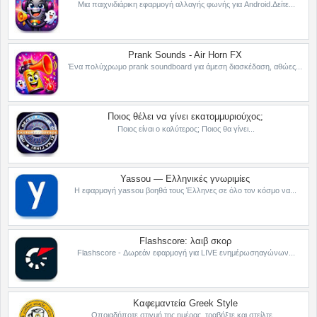
Μια παιχνιδιάρικη εφαρμογή αλλαγής φωνής για Android.Δείτε...
Prank Sounds - Air Horn FX
Ένα πολύχρωμο prank soundboard για άμεση διασκέδαση, αθώες...
Ποιος θέλει να γίνει εκατομμυριούχος;
Ποιος είναι ο καλύτερος; Ποιος θα γίνει...
Yassou — Ελληνικές γνωριμίες
Η εφαρμογή yassou βοηθά τους Έλληνες σε όλο τον κόσμο να...
Flashscore: λαιβ σκορ
Flashscore - Δωρεάν εφαρμογή για LIVE ενημέρωσηαγώνων...
Καφεμαντεία Greek Style
Οποιαδήποτε στιγμή της ημέρας, τραβήξτε και στείλτε...